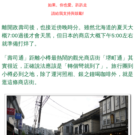
如果。你也愛。趴趴走
請給我支持與鼓勵!
離開政壽司後，也接近傍晚時分。雖然北海道的夏天大
概7:00過後才會天黑，但日本的商店大概下午5:00左右
就準備打烊了。
「壽司通」距離小樽最熱鬧的觀光商店街「堺町通」其
實很近，正確說法應該是「轉個彎就到了」。旅行團到
小樽必到之地，除了運河照相、銀之鐘喝咖啡外，就是
逛這條商店街。