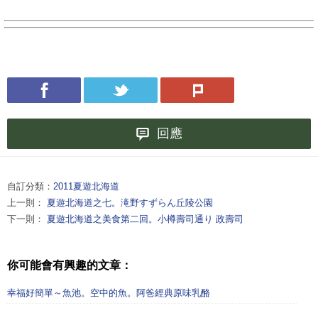
回應
自訂分類：
2011夏遊北海道
上一則：
夏遊北海道之七。滝野すずらん丘陵公園
下一則：
夏遊北海道之美食第二回。小樽壽司通り 政壽司
你可能會有興趣的文章：
幸福好簡單～魚池。空中的魚。阿爸經典原味乳酪