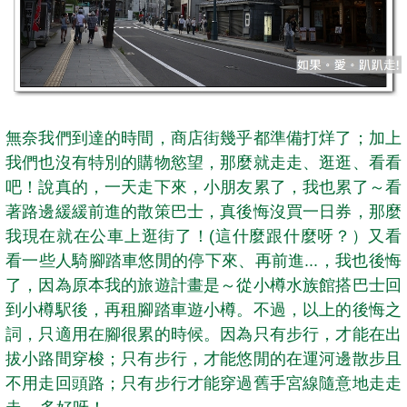
無奈我們到達的時間，商店街幾乎都準備打烊了；加上
我們也沒有特別的購物慾望，那麼就走走、逛逛、看看
吧！說真的，一天走下來，小朋友累了，我也累了～看
著路邊緩緩前進的散策巴士，真後悔沒買一日券，那麼
我現在就在公車上逛街了！(這什麼跟什麼呀？）又看
看一些人騎腳踏車悠閒的停下來、再前進...，我也後悔
了，因為原本我的旅遊計畫是～從小樽水族館搭巴士回
到小樽駅後，再租腳踏車遊小樽。不過，以上的後悔之
詞，只適用在腳很累的時候。因為只有步行，才能在出
拔小路間穿梭；只有步行，才能悠閒的在運河邊散步且
不用走回頭路；只有步行才能穿過舊手宮線隨意地走走