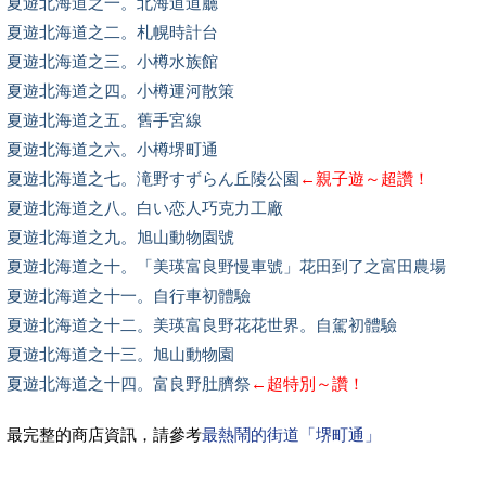
夏遊北海道之一。北海道道廳
夏遊北海道之二。札幌時計台
夏遊北海道之三。小樽水族館
夏遊北海道之四。小樽運河散策
夏遊北海道之五。舊手宮線
夏遊北海道之六。小樽堺町通
夏遊北海道之七。滝野すずらん丘陵公園
←親子遊～超讚！
夏遊北海道之八。白い恋人巧克力工廠
夏遊北海道之九。旭山動物園號
夏遊北海道之十。「美瑛富良野慢車號」花田到了之富田農場
夏遊北海道之十一。自行車初體驗
夏遊北海道之十二。美瑛富良野花花世界。自駕初體驗
夏遊北海道之十三。旭山動物園
夏遊北海道之十四。富良野肚臍祭
←超特別～讚！
最完整的商店資訊，請參考
最熱鬧的街道「堺町通」