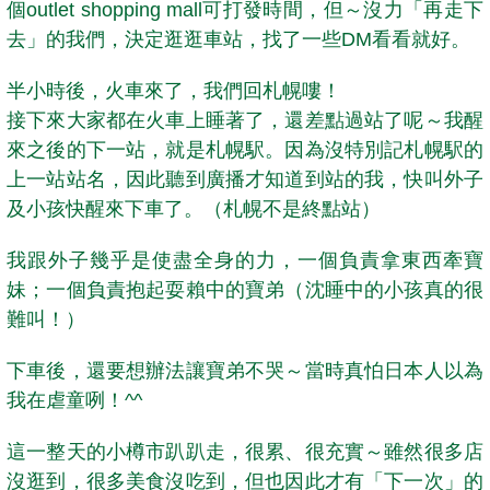
個outlet shopping mall可打發時間，但～沒力「再走下
去」的我們，決定逛逛車站，找了一些DM看看就好。
半小時後，火車來了，我們回札幌嘍！
接下來大家都在火車上睡著了，還差點過站了呢～我醒
來之後的下一站，就是札幌駅。因為沒特別記札幌駅的
上一站站名，因此聽到廣播才知道到站的我，快叫外子
及小孩快醒來下車了。（札幌不是終點站）
我跟外子幾乎是使盡全身的力，一個負責拿東西牽寶
妹；一個負責抱起耍賴中的寶弟（沈睡中的小孩真的很
難叫！）
下車後，還要想辦法讓寶弟不哭～當時真怕日本人以為
我在虐童咧！^^
這一整天的小樽市趴趴走，很累、很充實～雖然很多店
沒逛到，很多美食沒吃到，但也因此才有「下一次」的