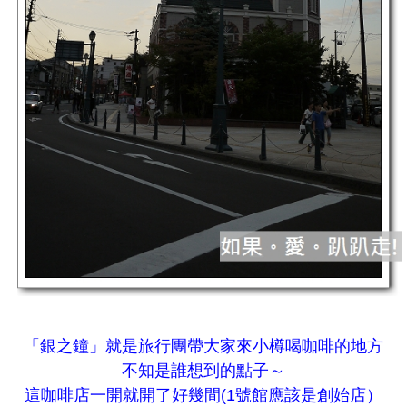
「銀之鐘」就是旅行團帶大家來小樽喝咖啡的地方
不知是誰想到的點子～
這咖啡店一開就開了好幾間(1號館應該是創始店）