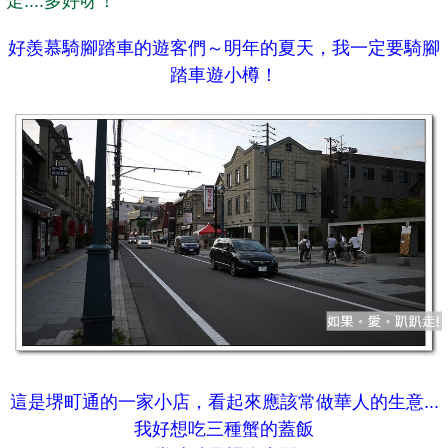
走....多好呀！
好羨慕騎腳踏車的遊客們～明年的夏天，我一定要騎腳
踏車遊小樽！
這是堺町通的一家小店，看起來應該常做華人的生意...
我好想吃三種蟹的蓋飯