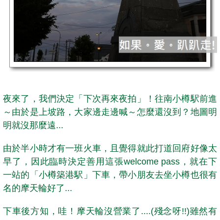
夜來了，我們決定「下次再來夜拍」！往南小樽駅前進
～由於是上坡路，大家邊走邊喊～怎麼還沒到？地圖明
明就沒那麼遠...
由於半小時才有一班火車，且覺得就此打道回府好像太
早了，因此臨時決定善用這張welcome pass，就在下
一站的「小樽築港駅」下車，帶小朋友去坐小樽也很有
名的摩天輪好了...
下車後方知，哇！摩天輪沒營業了....(殘念呀!!)雖然有