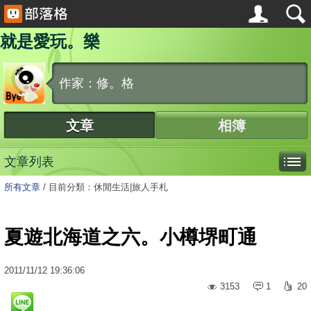
就是愛玩。樂
作家：修。格
文章
相簿
文章列表
所有文章
/
目前分類：休閒生活|旅人手札
夏遊北海道之六。小樽堺町通
2011
/
11
/
12
19:36:06
3153
1
20