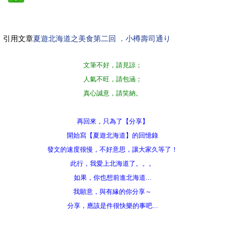
引用文章
夏遊北海道之美食第二回 ．小樽壽司通り
文筆不好，請見諒；
人氣不旺，請包涵；
真心誠意，請笑納。
再回來，只為了【分享】
開始寫【夏遊北海道】的回憶錄
發文的速度很慢，不好意思，讓大家久等了！
此行，我愛上北海道了。。。
如果，你也想前進北海道...
我願意，與有緣的你分享～
分享，應該是件很快樂的事吧...