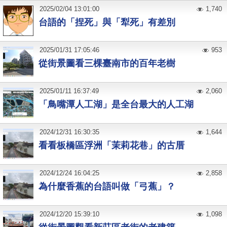
2025
/
02
/
04
13:01:00
1,740
台語的「捏死」與「犁死」有差別
2025
/
01
/
31
17:05:46
953
從街景圖看三棵臺南市的百年老樹
2025
/
01
/
11
16:37:49
2,060
「鳥嘴潭人工湖」是全台最大的人工湖
2024
/
12
/
31
16:30:35
1,644
看看板橋區浮洲「茉莉花巷」的古厝
2024
/
12
/
24
16:04:25
2,858
為什麼香蕉的台語叫做「弓蕉」？
2024
/
12
/
20
15:39:10
1,098