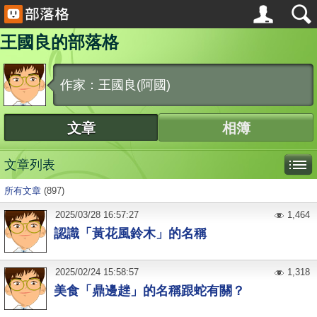
王國良的部落格
作家：王國良(阿國)
文章
相簿
文章列表
所有文章
(897)
2025
/
03
/
28
16:57:27
1,464
認識「黃花風鈴木」的名稱
2025
/
02
/
24
15:58:57
1,318
美食「鼎邊趖」的名稱跟蛇有關？