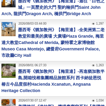
墨西哥《猶加敦州》【梅里達】-通往「白色之
城」一頁歷史的大門 聖約翰拱門Saint John
Arch, 龍拱門Dragon Arch, 橋拱門Bridge Arch
2026
/
08
/
03
03:44:00
1,297
墨西哥《猶加敦州》【梅里達】-全美洲第二老
教堂和最美的廣場 大廣場Plaza Grande, 梅里
達大教堂Cathedral of Merida, 蒙特霍之家博物館
Museo Casa Montejo, 總督府Government Palace,
市政廳City Hall
2026
/
08
/
01
06:27:33
1,263
墨西哥《猶加敦州》【梅里達】-再進猶加敦半
島,開箱悅榕集團精品旅館系列 西卡納徒恩悦
椿古今品度假村Hacienda Xcanatun, Angsana
Heritage Collection
2026
/
07
/
30
07:12:47
1,034