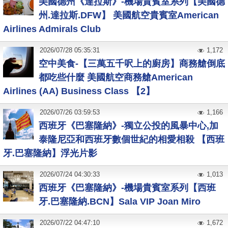
美國德州《達拉斯》-機場貴賓室系列【美國德
州.達拉斯.DFW】 美國航空貴賓室American
Airlines Admirals Club
2026
/
07
/
28
05:35:31
1,172
空中美食-【三萬五千呎上的廚房】商務艙倒底
都吃些什麼 美國航空商務艙American
Airlines (AA) Business Class 【2】
2026
/
07
/
26
03:59:53
1,166
西班牙《巴塞隆納》-獨立公投的風暴中心,加
泰隆尼亞和西班牙數個世紀的相愛相殺 【西班
牙.巴塞隆納】浮光片影
2026
/
07
/
24
04:30:33
1,013
西班牙《巴塞隆納》-機場貴賓室系列【西班
牙.巴塞隆納.BCN】Sala VIP Joan Miro
2026
/
07
/
22
04:47:10
1,672