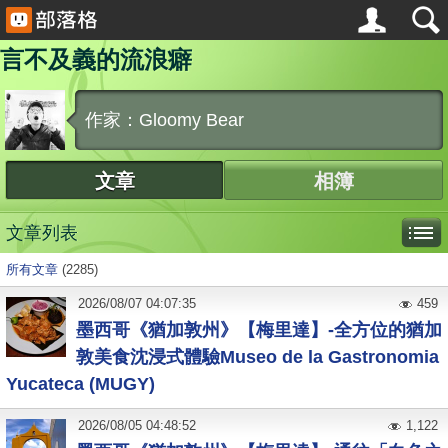
言不及義的流浪癖
作家：Gloomy Bear
文章
相簿
文章列表
所有文章
(2285)
2026
/
08
/
07
04:07:35
459
墨西哥《猶加敦州》【梅里達】-全方位的猶加
敦美食沈浸式體驗Museo de la Gastronomia
Yucateca (MUGY)
2026
/
08
/
05
04:48:52
1,122