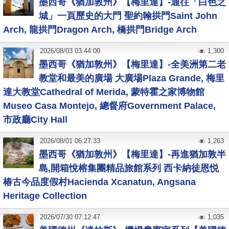
墨西哥《猶加敦州》【梅里達】-通往「白色之
城」一頁歷史的大門 聖約翰拱門Saint John
Arch, 龍拱門Dragon Arch, 橋拱門Bridge Arch
2026
/
08
/
03
03:44:00
1,300
墨西哥《猶加敦州》【梅里達】-全美洲第二老
教堂和最美的廣場 大廣場Plaza Grande, 梅里
達大教堂Cathedral of Merida, 蒙特霍之家博物館
Museo Casa Montejo, 總督府Government Palace,
市政廳City Hall
2026
/
08
/
01
06:27:33
1,263
墨西哥《猶加敦州》【梅里達】-再進猶加敦半
島,開箱悅榕集團精品旅館系列 西卡納徒恩悦
椿古今品度假村Hacienda Xcanatun, Angsana
Heritage Collection
2026
/
07
/
30
07:12:47
1,035