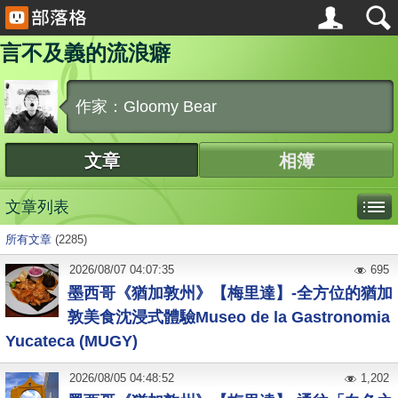
言不及義的流浪癖
作家：Gloomy Bear
文章
相簿
文章列表
所有文章
(2285)
2026
/
08
/
07
04:07:35
695
墨西哥《猶加敦州》【梅里達】-全方位的猶加
敦美食沈浸式體驗Museo de la Gastronomia
Yucateca (MUGY)
2026
/
08
/
05
04:48:52
1,202