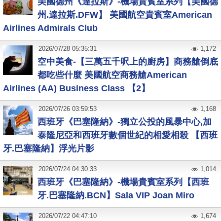
美國德州《達拉斯》-機場貴賓室系列【美國德
州.達拉斯.DFW】 美國航空貴賓室American
Airlines Admirals Club
2026
/
07
/
28
05:35:31
1,172
空中美食-【三萬五千呎上的廚房】商務艙倒底
都吃些什麼 美國航空商務艙American
Airlines (AA) Business Class 【2】
2026
/
07
/
26
03:59:53
1,168
西班牙《巴塞隆納》-獨立公投的風暴中心,加
泰隆尼亞和西班牙數個世紀的相愛相殺 【西班
牙.巴塞隆納】浮光片影
2026
/
07
/
24
04:30:33
1,014
西班牙《巴塞隆納》-機場貴賓室系列【西班
牙.巴塞隆納.BCN】Sala VIP Joan Miro
2026
/
07
/
22
04:47:10
1,674