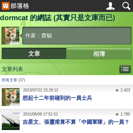
dormcat 的網誌 (其實只是文庫而已)
作家：齋貓
文章
相簿
文章列表
所有文章
(37)
2013
/
07
/
22
23:29:12
2,423
想起十二年前碰到的一員士兵
2011
/
06
/
08
17:51:51
1,785
吉星文、張靈甫算不算「中國軍隊」的一員？