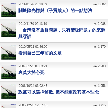
2011
/
01
/
26
23:10:59
1,882
關於陳光標與《子貢贖人》的一點想法
2010
/
11
/
30
02:13:19
2,088
「台灣沒有族群問題，只有階級問題」的來源
與謬誤
2010
/
05
/
21
02:56:00
1,170
看到自己三年前的文章
2007
/
01
/
25
01:03:21
2,200
哀莫大於心死
2006
/
10
/
24
03:02:46
1,956
政黨可以選擇解散, 但不能更改其基本理念
2005
/
12
/
28
12:57:45
3,715