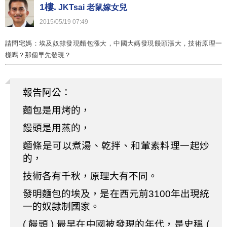
1樓.
JKTsai 老鼠嫁女兒
2015
/
05
/
19
07
:
49
請問宅媽：埃及奴隸發現麵包漲大，中國大媽發現饅頭漲大，技術原理一
樣嗎？那個早先發現？
報告阿公：
麵包是用烤的，
饅頭是用蒸的，
麵條是可以煮湯、乾拌、和葷素料理一起炒
的，
技術各有千秋，原理大有不同。
發明麵包的埃及，是在西元前
年出現統
3100
一的奴隸制國家。
饅頭
最早在中國被發現的年代，是史稱
(
)
(