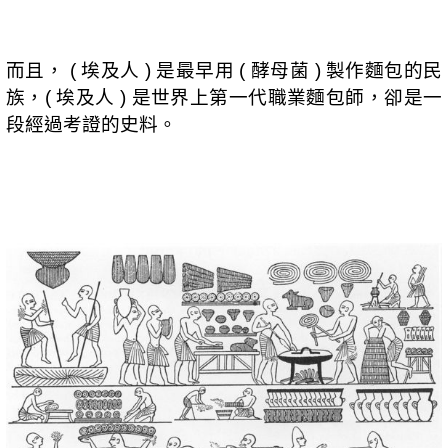
而且，
埃及人
是最早用
酵母菌
製作麵包的民
(
)
(
)
族，
埃及人
是世界上第一代職業麵包師，卻是一
(
)
段經過考證的史料。