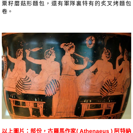
粟籽蘑菇形麵包，還有軍隊裏特有的炙叉烤麵包
卷。
以上圖片：
部份，古羅馬作家
阿特納
( Athenaeus )