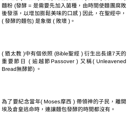
麵粉
發酵
是需要先加入菌種，由時間使麵團腐敗
(
=
後發漲，以增加膨鬆美味的口感
因此，在聖經中，
)
發酵的麵包
是象徵
敗壞
。
(
)
(
)
猶太教
中有個依照
聖經
衍生出長達
天的
(
)
(Bible
)
7
重要節日
逾越節
又稱
(
Passover )
( Unleavened
無酵節
。
Bread
)
為了要紀念當年
摩西
帶領神的子民，離開
(
Moses
)
埃及倉皇逃命時，連讓麵包發酵的時間都沒有。