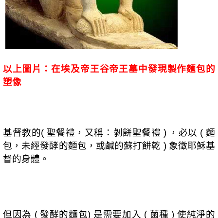
以上圖片：在埃及帝王谷帝王墓中發現製作麵包的
塑
像
基督教的
聖餐禮，又稱：剝餅聖餐禮
，必以
麵
(
)
(
包，未經發酵的麵包，或鹹的蘇打餅乾
象徵耶穌基
)
督的身體。
但因為
發酵的麵包
是需要加入
菌種
使純淨的
(
)
(
)