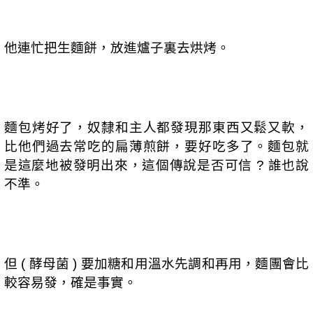
他連忙把生麵餅，放進爐子裏去烘烤。
麵包烤好了，奴隸和主人都發現那東西又鬆又軟，
比他們過去常吃的扁薄煎餅，要好吃多了。麵包就
是這麼地被發明出來，這個傳說是否可信
誰也說
?
不準。
但
酵母菌
要加糖和用溫水先調和再用，麵團會比
(
)
較容易發，確是事實。