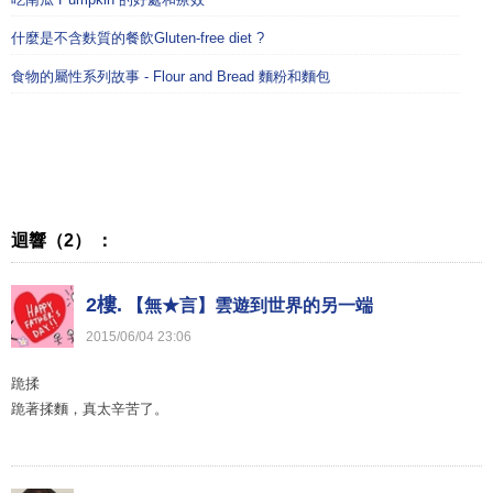
什麼是不含麩質的餐飲Gluten-free diet ?
食物的屬性系列故事 - Flour and Bread 麵粉和麵包
迴響（2） ：
2樓.
【無★言】雲遊到世界的另一端
2015
/
06
/
04
23
:
06
跪揉
跪著揉麵，真太辛苦了。