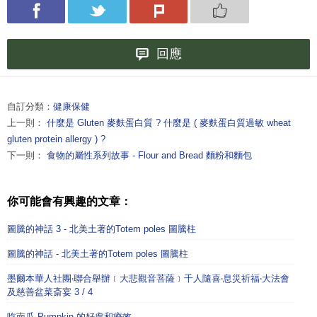
回應
自訂分類：
健康保健
上一則：
什麼是 Gluten 麥麩蛋白質 ? 什麼是 ( 麥麩蛋白質過敏 wheat
gluten protein allergy ) ?
下一則：
食物的屬性系列故事 - Flour and Bread 麵粉和麵包
你可能會有興趣的文章：
圖騰的神話 3 - 北美土著的Totem poles 圖騰柱
圖騰的神話 - 北美土著的Totem poles 圖騰柱
墨爾本華人社團‧聯合舉辦﹝大悲觀音菩薩﹞千人隨喜‧息災祈福‧大法會
及慈善盆菜斎宴 3 / 4
吃南瓜 Pumpkin 的好處和療效