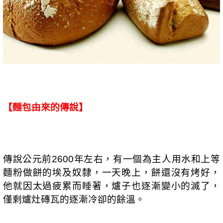
【麵包由來的傳說】
傳說公元前
年左右，有一個為主人用水和上等
2600
麵粉做餅的埃及奴隸，一天晚上，餅還沒有烤好，
他就因太過疲累而睡著，爐子也逐漸變小的滅了，
僅剩爐灶磚瓦的逐漸冷卻的餘溫。