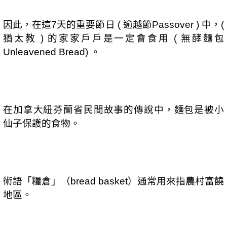
因此，在這
天的重要節日
逾越節
中，
7
(
Passover )
(
猶太教
的家家戶戶是一定會食用
無酵麵包
)
(
。
Unleavened Bread)
在加拿大紐芬蘭省民間故事的傳說中，麵包是被小
仙子保護的食物。
術語「糧倉」（
）通常用來指農村富饒
bread basket
地區。