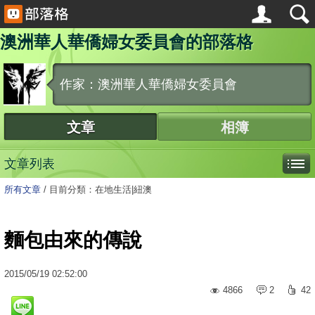
澳洲華人華僑婦女委員會的部落格
作家：澳洲華人華僑婦女委員會
文章
相簿
文章列表
所有文章
/
目前分類：在地生活|紐澳
麵包由來的傳說
2015
/
05
/
19
02:52:00
4866
2
42