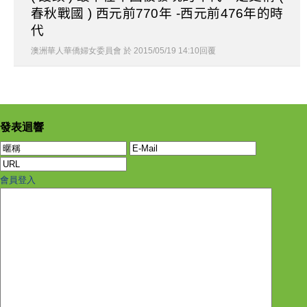
春秋戰國
西元前
年
西元前
年的時
)
770
-
476
代
澳洲華人華僑婦女委員會
於
2015
/
05
/
19
14
:
10
回覆
發表迴響
會員登入