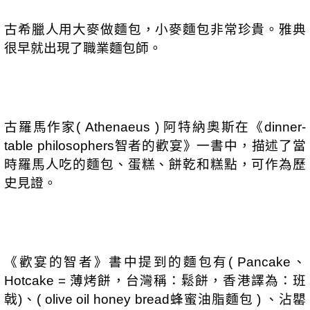
古希臘人用大麥做麵包，小麥麵包非常珍貴。雅典
很早就出現了職業麵包師。
古羅馬作家
阿特納奧斯在《
( Athenaeus )
dinner-
智者的歡宴》一書中，描述了當
table philosophers
時羅馬人吃的麵包、蛋糕、餅乾和糕點，可作為歷
史見證。
《歡宴的智者》書中提到的麵包有
、
( Pancake
薄烤餅，台灣稱：鬆餅，香港譯為：班
Hotcake =
戟
、
蜂蜜油脂麵包
、沾罌
)
( olive oil honey bread
)