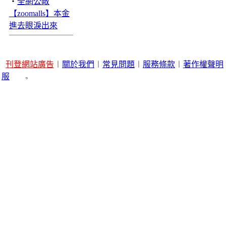
‧
全網公敵
【zoomalls】本金
進去眼淚出來
刊登網站廣告
︱
關於我們
︱
常見問題
︱
服務條款
︱
著作權聲明
服