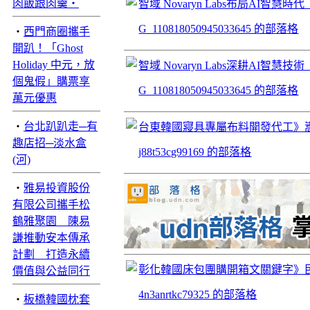
肉飯跟肉羹‧
智域 Novaryn Labs布局AI
G_110818050945033645 的部落格
‧
西門商圈攜手
開趴！「Ghost
Holiday 中元，放
智域 Novaryn Labs深耕AI
個鬼假」購票享
G_110818050945033645 的部落格
萬元優惠
‧
台北趴趴走─有
台東韓國寢具專屬布料開發代工》
趣店招─淡水盒
j88t53cg99169 的部落格
(河)
‧
雅易投資股份
有限公司攜手松
鶴雅聚園 陳易
謙推動安本傳承
計劃 打造永續
彰化韓國床包團購開箱文關鍵字》
價值與公益同行
4n3anrtkc79325 的部落格
‧
板橋韓國枕套