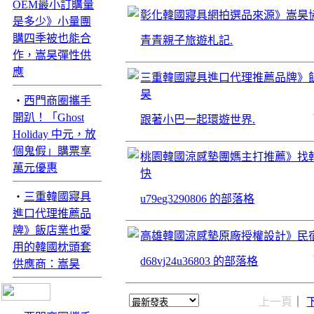
OEM最小訂購量
彰化韓國寢具網拍選品來源》嵩昊
是多少》小量團
購四季被也能合
青青親子旅遊札記.
作，嵩昊彈性供
應
三重韓國寢具進口代理推薦品牌》
昊
‧
西門商圈攜手
開趴！「Ghost
跟著小巴一起環遊世界.
Holiday 中元，放
個鬼假」購票享
桃園韓國涼感墊團媽主打推薦》找
萬元優惠
快
‧
三重韓國寢具
u79eg3290806 的部落格
進口代理推薦品
牌》飯店業也愛
高雄韓國涼感墊原廠授權設計》民
用的韓國枕頭套
d68vj24u36803 的部落格
供應商：嵩昊
上一頁
｜