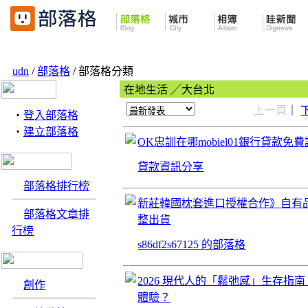
udn
/
部落格
/ 部落格分類
在地生活 ╱大台北
上一頁
｜
‧
登入部落格
‧
建立部落格
OK忠訓在哪mobiel01銀行貸款
貸款資訊分享
部落格排行榜
新莊韓國枕套進口授權合作》自有
部落格文章排
整出貨
行榜
s86df2s67125 的部落格
2026 現代人的「鬆弛感」生存
創作
體驗？