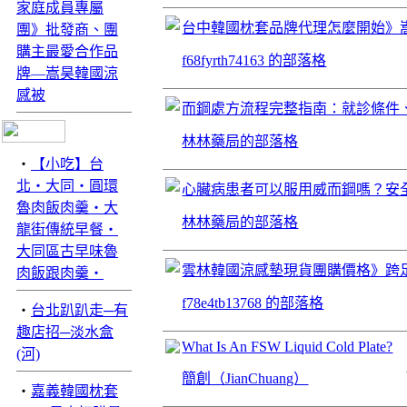
家庭成員專屬
台中韓國枕套品牌代理怎麼開始》
團》批發商、團
購主最愛合作品
f68fyrth74163 的部落格
牌—嵩昊韓國涼
感被
而鋼處方流程完整指南：就診條件
林林藥局的部落格
‧
【小吃】台
北‧大同‧圓環
心臟病患者可以服用威而鋼嗎？安
魯肉飯肉羹‧大
林林藥局的部落格
龍街傳統早餐‧
大同區古早味魯
雲林韓國涼感墊現貨團購價格》跨
肉飯跟肉羹‧
f78e4tb13768 的部落格
‧
台北趴趴走─有
趣店招─淡水盒
What Is An FSW Liquid Cold Plate?
(河)
簡創（JianChuang）
‧
嘉義韓國枕套