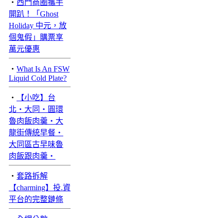
‧
西門商圈攜手
開趴！「Ghost
Holiday 中元，放
個鬼假」購票享
萬元優惠
‧
What Is An FSW
Liquid Cold Plate?
‧
【小吃】台
北‧大同‧圓環
魯肉飯肉羹‧大
龍街傳統早餐‧
大同區古早味魯
肉飯跟肉羹‧
‧
套路拆解
【charming】投.資
平台的完整鏈條