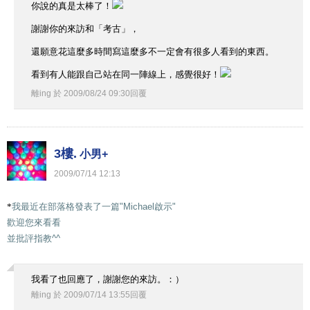
你說的真是太棒了！
謝謝你的來訪和「考古」，
還願意花這麼多時間寫這麼多不一定會有很多人看到的東西。
看到有人能跟自己站在同一陣線上，感覺很好！
離ing
於
2009
/
08
/
24
09
:
30
回覆
3樓.
小男+
2009
/
07
/
14
12
:
13
*
我最近在部落格發表了一篇
"Michael
啟示
"
歡迎您來看看
並批評指教
^^
我看了也回應了，謝謝您的來訪。：）
離ing
於
2009
/
07
/
14
13
:
55
回覆