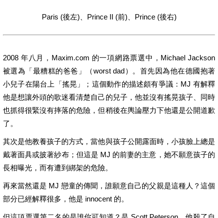
Paris (後左)、Prince II (前)、Prince (後右)
2008 年八月，Maxim.com 的一項網路票選中，Michael Jackson
被選為「最糟糕的爸爸」（worst dad）。首先因為他在德國抱著
小兒子在陽台上「搖晃」；這個動作的描述頗有爭議：MJ 有解釋
他是想讓外頭的歌迷看清楚自己的兒子，他並沒有搖晃孩子、同時
也抓得很緊沒有摔落的危險，但稍後在輿論壓力下他還是公開道歉
了。
其次是他教養孩子的方式，當他與孩子公開露面時，小孩臉上總是
戴著面具或披著紗布；但這是 MJ 的前妻的主意，她不願意孩子的
長相曝光，而有遭到綁架的危險。
再來當然還是 MJ 戀童的傳聞，誰願意自己的父親是這種人？這個
部分已經解釋很多，他是 innocent 的。
但這項票選第二名的是誰你可知道？是 Scott Peterson，他殺了自