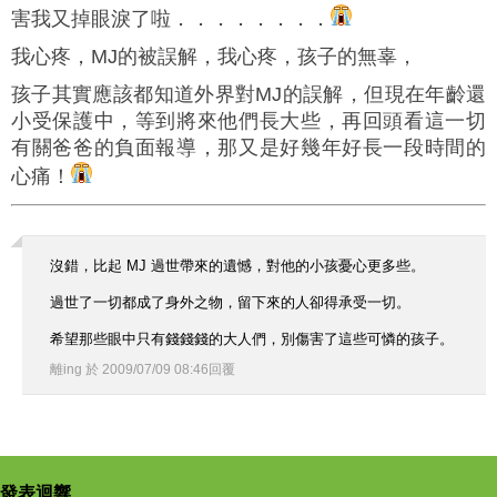
害我又掉眼淚了啦．．．．．．．．
我心疼，MJ的被誤解，我心疼，孩子的無辜，
孩子其實應該都知道外界對MJ的誤解，但現在年齡還
小受保護中，等到將來他們長大些，再回頭看這一切
有關爸爸的負面報導，那又是好幾年好長一段時間的
心痛！
沒錯，比起 MJ 過世帶來的遺憾，對他的小孩憂心更多些。
過世了一切都成了身外之物，留下來的人卻得承受一切。
希望那些眼中只有錢錢錢的大人們，別傷害了這些可憐的孩子。
離ing
於
2009
/
07
/
09
08
:
46
回覆
發表迴響