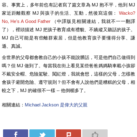
容。事實上，多年前也有記者寫了篇文章為 MJ 抱不平，他到 MJ
家近距離觀察 MJ 與孩子的生活、互動，然後寫這個：
Wacko?
No, He's A Good Father
（中譯版見相關連結，我就不一一翻譯
了），裡頭描述 MJ 把孩子教育成有禮貌、不嬌縱又聽話的孩子。
MJ 自己可能是有些離群索居，但是他教育孩子要懂得分享、謙
遜、真誠。
全世界的父母都會教自己的小孩不能說髒話，可是他們自己做得到
嗎？但 MJ 做到了。每當我在街上看見某些爸爸媽媽騎車載小孩卻
不戴安全帽、危險駕駛、闖紅燈，我就會想，這樣的父母，怎樣教
會孩子避開危險、遵守規則？但不會有人說他們是糟糕的父母，相
較之下，MJ 的確很不一樣 -- 他倒楣多了。
相關連結：
Michael Jackson 是偉大的父親