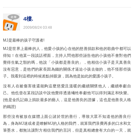
4樓.
2009
/
08
/
24
03
:
48
MJ是最棒的孩子守護者!
MJ是世界上最棒的人，他愛小孩的心在他的慈善捐款和他的歌曲中都可以
得知！在他某一段談話裡面，主持人問他那些誣告他的小孩他不會對他們
覺得生氣之類的嗎，他說「小孩都是善良的」，他相信小孩子是天真善良
沒有惡意，是他們的家長因為錢的關係才逼迫小孩去做的，他不怪那些孩
子。我看到這裡的時候差點掉眼淚，因為他是如此的愛護小孩子。
沒有人在被傷害後還能夠這麼慈愛且溫暖的繼續關懷他人，繼續奉獻自
己。他也曾在某段訪談中說他覺得透過犧牲奉獻他可以得到滿足和快樂。
(他是金氏記錄上捐款最多的藝人，這是他善良的證據，這也是他善良人格
的鐵證)
那些沒有被放在媒體上面公諸於世的善行，導致大眾不知道他的善良行
為，身為MJ迷或者是瞭解MJ的人格的我們，就算我們浪費再多的口水和文
筆墨水，都無法讓對方相信我們的言詞，但是真相總會有大白的一天，就