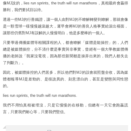
像MJ說的，lies run sprints, the truth will run marathons，真相最終會贏得
勝利，我們要拭目以待。
透過一些MJ的行善鐵證，讓一個人由對MJ的不瞭解轉變到瞭解，那就會像
是一顆雪球一樣慢慢越滾越大，遲早會將MJ的善良人格事實給滾出檯面，
讓那些仍舊對MJ有誤解的人慢慢明白，他是多麼棒的一個人。
只要學過傳播媒體等相關課程的人，都會瞭解「媒體是能操控」的，人們
總是被媒體操控，分不清什麼是事實與非事實，曾經有一個大學教媒體傳
播的老師說「我家沒電視，因為那些新聞都是操弄出來的，我們人都失去
了判斷力」。
因此，被媒體操控的人們居多，所以他們對MJ的誤會就照盤全收，因為媒
體都報導MJ是差勁的、是很詭異的、刻意漂白的，甚至是變態與同性戀
的。
lies run sprints, the truth will run marathons.
我們不用怕真相被埋沒，只是它慢慢的在移動，但總有一天它會跑贏謊
言，只要我們耐心等，只要我們堅信。