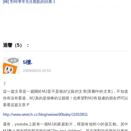
[轉] 對時季常先生觀點的回應-1
迴響（5） ：
5樓.
2009
/
08
/
24
20
:
55
:)
這一篇文章是一篇關於MJ是不是個好父親的文章(英翻中的文章)，不知道
你有沒有看過，MJ真的是很棒的父親呢！也希望對MJ有疑慮的朋友們可以
看看這篇文章:P
http://www.wretch.cc/blog/weiwei90baby/11910811
還有，youtube上面有一個MJ的家庭影片，裡面有他和小的孩互動。其中
MJ教小朋友唱的那首歌叫做"The lost children"，是在講對於失蹤的兒童的