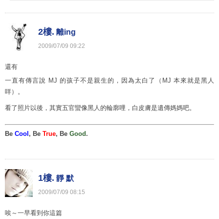
2樓.
離ing
2009
/
07
/
09
09
:
22
還有
一直有傳言說 MJ 的孩子不是親生的，因為太白了（MJ 本來就是黑人
咩）。
看了照片以後，其實五官蠻像黑人的輪廓哩，白皮膚是遺傳媽媽吧。
Be
Cool
, Be
True
, Be
Good
.
1樓.
靜 默
2009
/
07
/
09
08
:
15
唉～一早看到你這篇