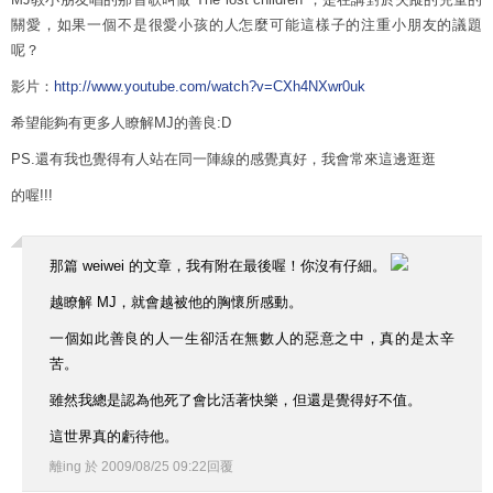
關愛，如果一個不是很愛小孩的人怎麼可能這樣子的注重小朋友的議題
呢？
影片：
http://www.youtube.com/watch?v=CXh4NXwr0uk
希望能夠有更多人瞭解MJ的善良:D
PS.還有我也覺得有人站在同一陣線的感覺真好，我會常來這邊逛逛
的喔!!!
那篇 weiwei 的文章，我有附在最後喔！你沒有仔細。
越瞭解 MJ，就會越被他的胸懷所感動。
一個如此善良的人一生卻活在無數人的惡意之中，真的是太辛
苦。
雖然我總是認為他死了會比活著快樂，但還是覺得好不值。
這世界真的虧待他。
離ing
於
2009
/
08
/
25
09
:
22
回覆