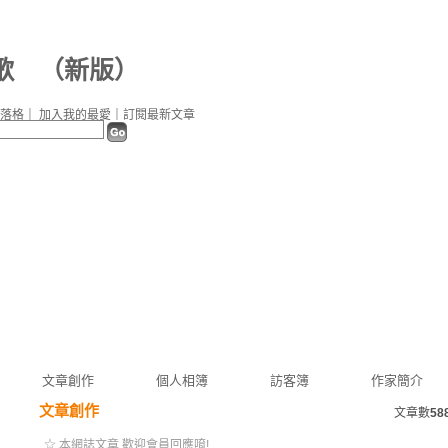
歌
（
新版
）
落格
｜
加入我的最愛
｜
訂閱最新文章
文章創作
個人相簿
訪客簿
作家簡介
文章創作
文章數
58
☆ 本網誌文章 歡迎會員回應唷!