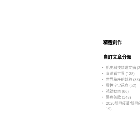
精選創作
自訂文章分類
‧
凱史科技精選文摘 (3
‧
喜貓看世界 (138)
‧
世界秩序的轉移 (33)
‧
靈性宇宙訊息 (52)
‧
視聽娛樂 (66)
‧
醫療美妝 (148)
‧
2020新冠疫苗/新冠疫
19)