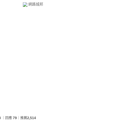
網路城邦
8
｜回應
79
｜推薦
2,514