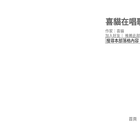
喜貓在唱
作家：喜貓
加入好友
｜
推薦此部
首頁