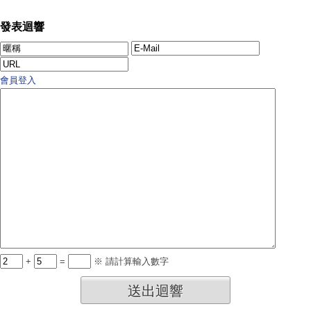
發表迴響
會員登入
+
=
※ 請計算輸入數字
送出迴響