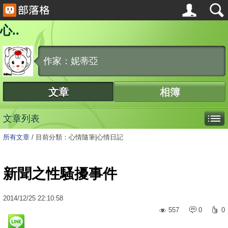
心..
作家：妮蒂亞
文章
相簿
文章列表
所有文章
/
目前分類：心情隨筆|心情日記
新聞之性騷擾事件
2014
/
12
/
25
22:10:58
557
0
0