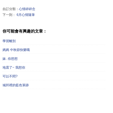
自訂分類：
心情碎碎念
下一則：
6月心情隨筆
你可能會有興趣的文章：
學習離別
媽媽 中秋節快樂哦
妹..你想想
地震了~ 我想你
可以不悶?
城邦裡的藍色筆跡