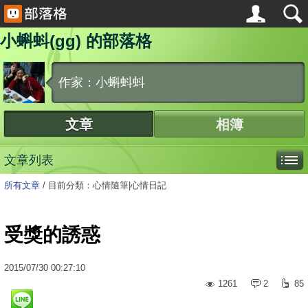
小蝌蚪(gg) 的部落格
作家：小蝌蚪蚪
文章
相簿
文章列表
所有文章
/
目前分類：心情隨筆|心情日記
受獎的誘惑
2015
/
07
/
30
00:27:10
1261
2
85