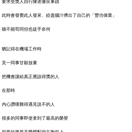
要求受獎人自行陳述優良事蹟
此時會發覺此人發呆、絞盡腦汁擠出了自己的「豐功偉業」
雖不能苟同但也徒乎奈何
猶記得在機場工作時
見一同事甘願放棄
把機會讓給真正應該得獎的人
在那時
內心讚嘆難得遇見說不的人
很多的同事即使拿到了最高的榮譽
卻羞於將最高榮耀配掛在胸前上