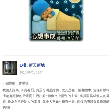
1樓.
新天新地
2015
/
08
/
01
01
:
34
不健康的工作環境
我個人認為, 有賞有罰, 賞罰分明是好的~ 尤其是在一個團體中, 這樣可以很
清楚有紀律的帶著同仁們往前~但像文中提到的主管, 將賞罰當成個人的喜
好, 作為自己控制人的工具, 就令人不齒~ 總有一天, 這樣的團體會眾叛親離
的啦!