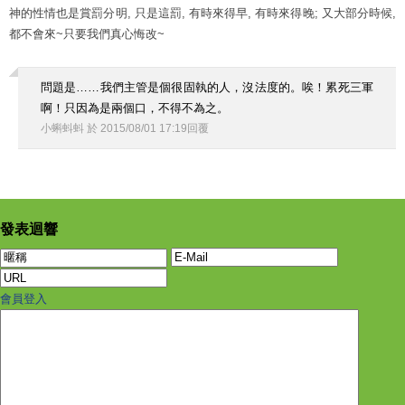
神的性情也是賞罰分明, 只是這罰, 有時來得早, 有時來得晚; 又大部分時候,
都不會來~只要我們真心悔改~
問題是……我們主管是個很固執的人，沒法度的。唉！累死三軍
啊！只因為是兩個口，不得不為之。
小蝌蚪蚪
於
2015
/
08
/
01
17
:
19
回覆
發表迴響
會員登入