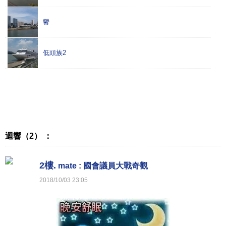
鬱
低頭族2
迴響（2） ：
2樓.
mate : 國會議員大戰奇觀
2018
/
10
/
03
23
:
05