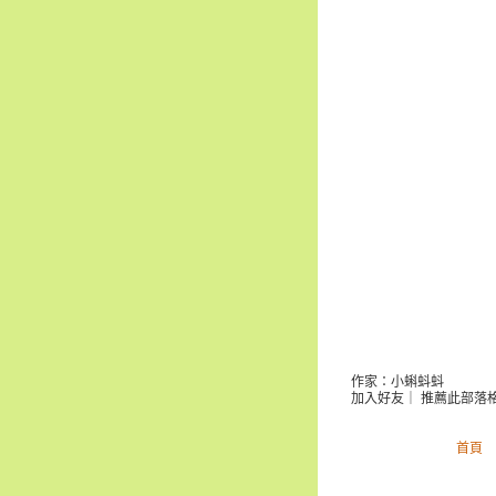
小蝌蚪(gg)
作家：小蝌蚪蚪
加入好友
｜
推薦此部落
首頁