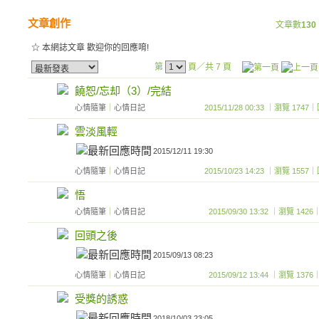
文章創作
文章數
130
☆ 本網誌文章 歡迎你的回應唷!
第
頁／共 7 頁
饒恕/忘却（3）/完結
心情隨筆
｜
心情日記
2015/11/28 00:33 ｜瀏覽 17
雲淡風輕
2015/12/11 19:30
心情隨筆
｜
心情日記
2015/10/23 14:23 ｜瀏覽 15
悟
心情隨筆
｜
心情日記
2015/09/30 13:32 ｜瀏覽 1
回頭之後
2015/09/13 08:23
心情隨筆
｜
心情日記
2015/09/12 13:44 ｜瀏覽 1
受獎的誘惑
2018/10/03 23:05