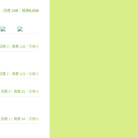
｜回應
158
｜推薦
6,058
47｜回應 0｜推薦 128｜引用 0
57｜回應 2｜推薦 123｜引用 0
426｜回應 0｜推薦 81｜引用 0
376｜回應 1｜推薦 84｜引用 0