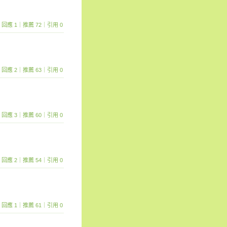
945｜回應 1｜推薦 72｜引用 0
876｜回應 2｜推薦 63｜引用 0
783｜回應 3｜推薦 60｜引用 0
781｜回應 2｜推薦 54｜引用 0
700｜回應 1｜推薦 61｜引用 0