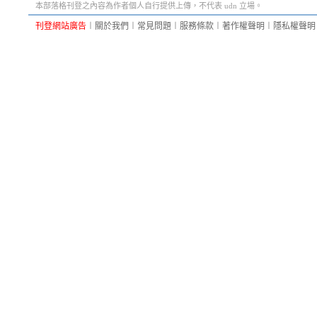
本部落格刊登之內容為作者個人自行提供上傳，不代表 udn 立場。
刊登網站廣告
︱
關於我們
︱
常見問題
︱
服務條款
︱
著作權聲明
︱
隱私權聲明