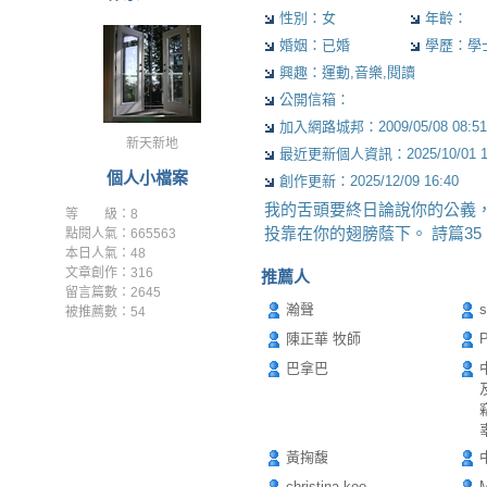
性別：女
年齡：
婚姻：已婚
學歷：學
興趣：運動,音樂,閱讀
公開信箱：
加入網路城邦：2009/05/08 08:51
新天新地
最近更新個人資訊：2025/10/01 11
個人小檔案
創作更新：2025/12/09 16:40
我的舌頭要終日論說你的公義，
等 級：8
投靠在你的翅膀蔭下。 詩篇35：
點閱人氣：665563
本日人氣：48
文章創作：316
推薦人
留言篇數：2645
瀚聲
s
被推薦數：
54
陳正華 牧師
巴拿巴
黃掬馥
christina koo