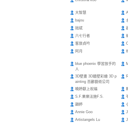
大智慧
A
bajou
拙斌
六七行者
客旅貞吟
阿月
blue phoenix 學習放手的
M
人
3D壁畫 3D牆壁彩繪 3D p
R
ainting 百酈藝術公司
曉婷獻上祝福
S.F.果樂法施F.S.
韻婷
Annie Goo
J
Artistangels Lu
J