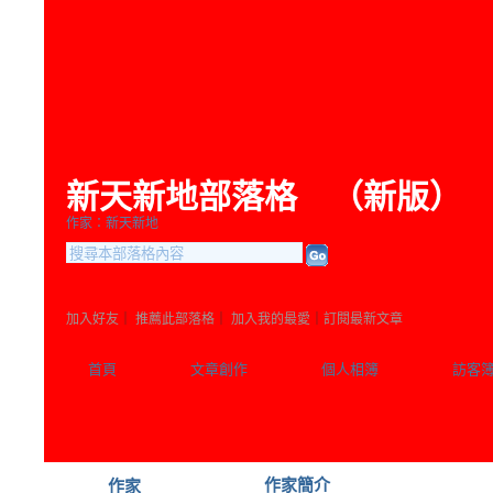
新天新地部落格
（
新版
）
作家：新天新地
加入好友
｜
推薦此部落格
｜
加入我的最愛
｜
訂閱最新文章
首頁
文章創作
個人相簿
訪客
作家簡介
作家