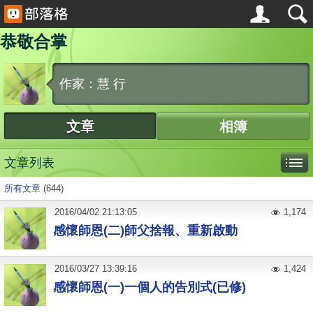
恭敬合掌
作家：慧 行
文章
相簿
文章列表
所有文章
(644)
2016
/
04
/
02
21:13:05
1,174
感懷師恩(二)師父捨報、重新啟動
2016
/
03
/
27
13:39:16
1,424
感懷師恩(一)一個人的告別式(已修)