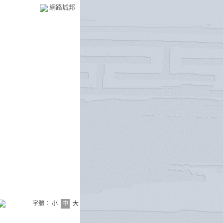
網路城邦
字體：
小
中
大