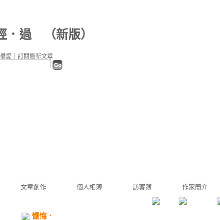
經．過
（
新版
）
最愛
｜
訂閱最新文章
文章創作
個人相簿
訪客簿
作家簡介
懺悔．