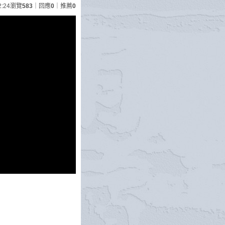
2:24
瀏覽
583
｜回應
0
｜推薦
0