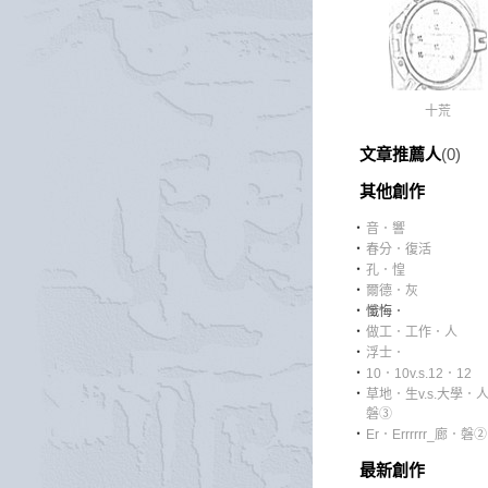
十荒
文章推薦人
(0)
其他創作
‧
音．響
‧
春分．復活
‧
孔．惶
‧
爾德．灰
‧
懺悔．
‧
做工．工作．人
‧
浮士．
‧
10．10v.s.12．12
‧
草地．生v.s.大學．
磐③
‧
Er．Errrrrr_廊．磐②
最新創作