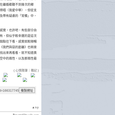
在離婚都聽不到幾次的鄉
得唱〈我愛中華〉，但從支
及帶有疑慮的「常備」中，
感覺，也許吧，有些部分自
有，但似乎較幸運的是這次
個點往下看，感覺就較順暢
《我們與惡的距離》也稍曾
找出來再看看，就不知道奧
空中的兩性，以及那兩性最
(
心情隨筆
｜
雜記
)
aid=166317745
▲top