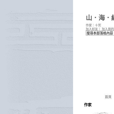
山．海．
作家：十荒
加入好友
｜
加入我的
首頁
作家