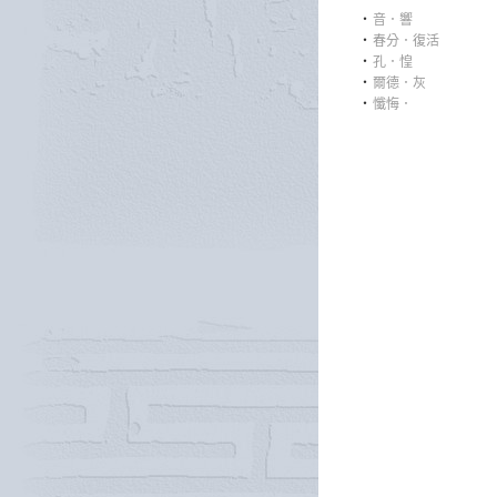
‧
音．響
‧
春分．復活
‧
孔．惶
‧
爾德．灰
‧
懺悔．