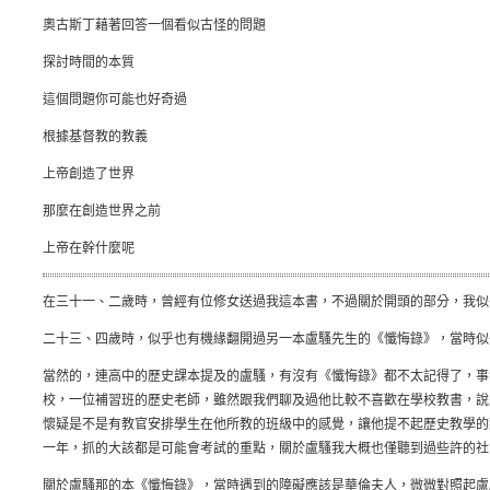
奧古斯丁藉著回答一個看似古怪的問題
探討時間的本質
這個問題你可能也好奇過
根據基督教的教義
上帝創造了世界
那麼在創造世界之前
上帝在幹什麼呢
在三十一、二歲時，曾經有位修女送過我這本書，不過關於開頭的部分，我似
二十三、四歲時，似乎也有機緣翻開過另一本盧騷先生的《懺悔錄》，當時似
當然的，連高中的歷史課本提及的盧騷，有沒有《懺悔錄》都不太記得了，事
校，一位補習班的歷史老師，雖然跟我們聊及過他比較不喜歡在學校教書，說
懷疑是不是有教官安排學生在他所教的班級中的感覺，讓他提不起歷史教學的
一年，抓的大該都是可能會考試的重點，關於盧騷我大概也僅聽到過些許的社
關於盧騷那的本《懺悔錄》，當時遇到的障礙應該是華倫夫人，微微對照起盧