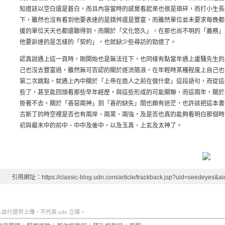
知道該以空白還是蒼白，而且內容當時的感覺看起來也很是瑣碎，而打小生長
下，雖然也沒有看到他要表達的是錯舛還是豐富，而雖然單位並未要求每晚都
援的單位天天也都還聽得到，而關於「文化悠久」，在那也尚不明的「義務」
他要訴達的是怎樣的「契約」，也就缺少些尋訪的勁道了。
認真說遇上這一頁時，剛開始也是無法往下，也同樣有點當年遇上盧騷先生的
己也沒去豐富過，雖然無可否認的關於逐流隨浪，在年輕時某種程度上自己也
第二次跳點，就遇上內中關於「上帝在造人之前在做什麼」這段語句，而從這
些了，甚至能回頭看那些早年經歷，與這些形成的可能關聯，而這兩年，關於
掛著不去，關於「善惡兩神」到「善的缺失」間也頗有迷茫，也許該把這本書
古斯丁的時空裡是否也有兩岸、兩黨、兩強，及是否也真的能夠看明白那個時
初與最末中的前中、中中及後中，以及玉真、上玄及太神了。
引用網址：https://classic-blog.udn.com/article/trackback.jsp?uid=seedeyes&
行提供上傳，不代表 udn 立場。