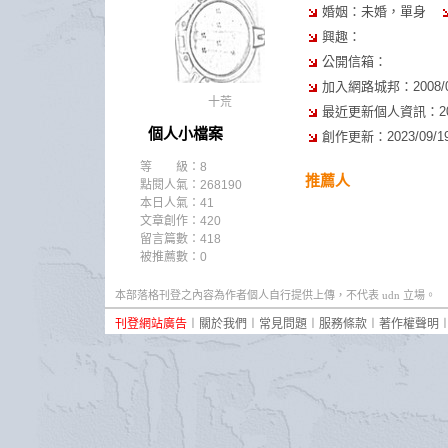
婚姻：未婚，單身
興趣：
公開信箱：
加入網路城邦：2008/06/
十荒
最近更新個人資訊：2018/
個人小檔案
創作更新：2023/09/19 
等 級：8
推薦人
點閱人氣：268190
本日人氣：41
文章創作：420
留言篇數：418
被推薦數：
0
本部落格刊登之內容為作者個人自行提供上傳，不代表 udn 立場。
刊登網站廣告
︱
關於我們
︱
常見問題
︱
服務條款
︱
著作權聲明