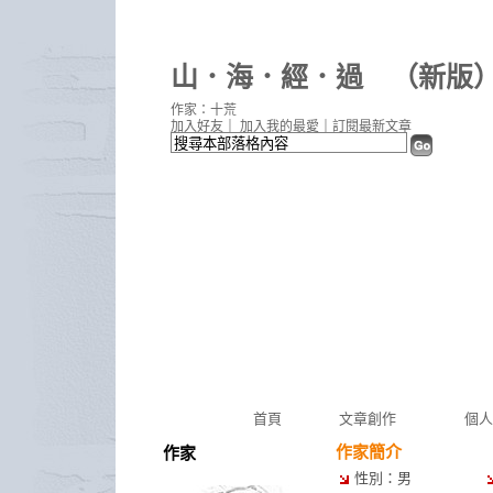
山．海．經．過
（
新版
作家：十荒
加入好友
｜
加入我的最愛
｜
訂閱最新文章
首頁
文章創作
個人
作家簡介
作家
性別：男