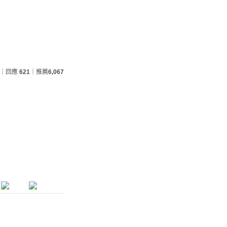
｜回應
621
｜推薦
6,067