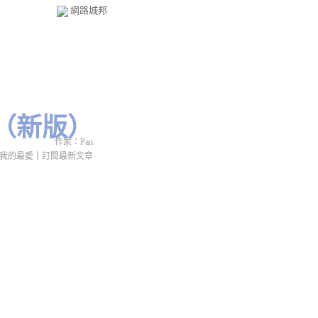
網路城邦
（
新版
）
作家：Pan
我的最愛
｜
訂閱最新文章