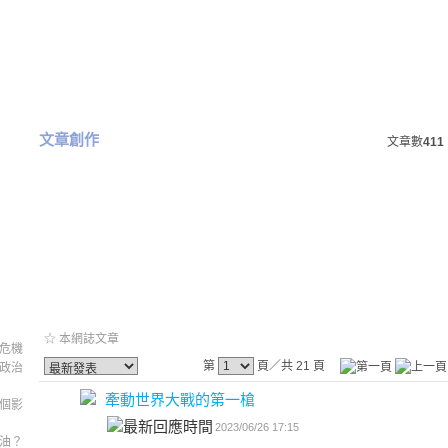
文章創作
文章數
411
☆ 本網誌文章
危機
第
頁／共 21 頁
政治
牽動世界大戰的第一槍
個影
2023/06/26 17:15
油？