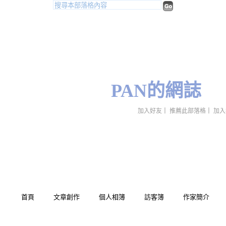
PAN的網誌
加入好友
｜
推薦此部落格
｜
加入
首頁
文章創作
個人相簿
訪客簿
作家簡介