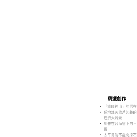
精選創作
‧
「護國神山」的潛在
‧
遍地烽火散戶起義的
經濟大背景
‧
川普在台海留下的三
響
‧
太平島能不能開採石