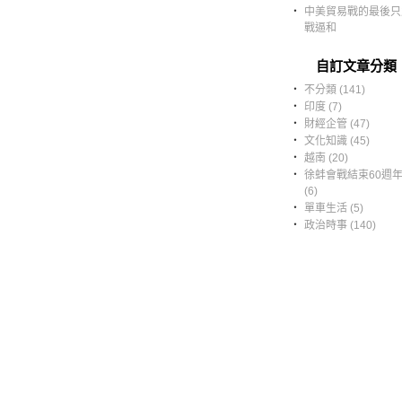
‧
中美貿易戰的最後只
戰逼和
自訂文章分類
‧
不分類 (141)
‧
印度 (7)
‧
財經企管 (47)
‧
文化知識 (45)
‧
越南 (20)
‧
徐蚌會戰結束60週
(6)
‧
單車生活 (5)
‧
政治時事 (140)