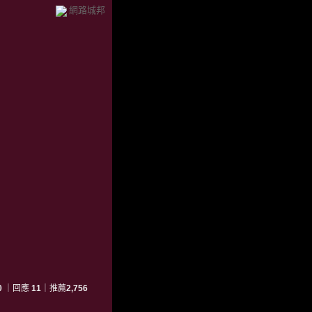
網路城邦
0
｜回應
11
｜推薦
2,756