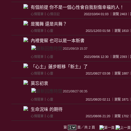
有個前提 你不是一個心性會自我割傷幸福的人！
心情隨筆
｜
心情日記
2022/10/04 01:03 ｜瀏覽 24
是獨舞 還是共舞？
心情隨筆
｜
心靈
2021/12/03 01:58 ｜瀏覽 1
內裡覺察 也可以是一本新書
2021/09/19 15:37
心情隨筆
｜
心靈
2021/09/06 12:30 ｜瀏覽 23
「心土」蓮步輕移「新土」了
心情隨筆
｜
心靈
2021/08/27 03:08 ｜瀏覽 1
莫忘初衷
2021/08/27 00:35
心情隨筆
｜
心靈
2021/08/20 02:11 ｜瀏覽 1
生命況味 的期待
心情隨筆
｜
心靈
2021/08/06 21:20 ｜瀏覽 1
第
頁／共 2 頁