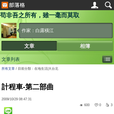
苟非吾之所有，雖一毫而莫取
作家：白露橫江
文章
相簿
文章列表
所有文章
/
目前分類：在地生活|大台北
計程車-第二部曲
2009
/
10
/
29
08:47:31
600
0
3