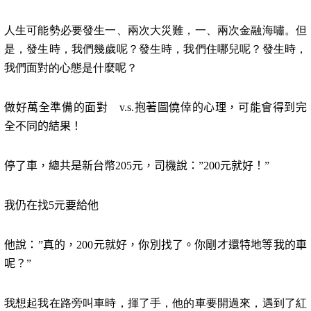
人生可能勢必要發生一、兩次大災難，一、兩次金融海嘯。但
是，發生時，我們幾歲呢？發生時，我們住哪兒呢？發生時，
我們面對的心態是什麼呢？
做好萬全準備的面對
v.s.
抱著圖僥倖的心理，可能會得到完
全不同的結果！
停了車，總共是新台幣
205
元，司機說：”
200
元就好！”
我仍在找
5
元要給他
他說：”真的，
200
元就好，你別找了。你剛才還特地等我的車
呢？”
我想起我在路旁叫車時，揮了手，他的車要開過來，遇到了紅