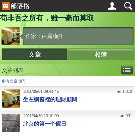
苟非吾之所有，雖一毫而莫取
作家：白露橫江
文章
相簿
文章列表
所有文章
(97)
2011
/
05
/
01
09:41:46
1,010
坐在櫥窗裡的理財顧問
2011
/
04
/
30
13:10:00
991
北京的第一个假日