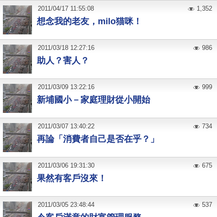
2011
/
04
/
17
11:55:08
1,352
想念我的老友，milo猫咪！
2011
/
03
/
18
12:27:16
986
助人？害人？
2011
/
03
/
09
13:22:16
999
新埔國小－家庭理財從小開始
2011
/
03
/
07
13:40:22
734
再論「消費者自己是否在乎？」
2011
/
03
/
06
19:31:30
675
果然有客戶沒來！
2011
/
03
/
05
23:48:44
537