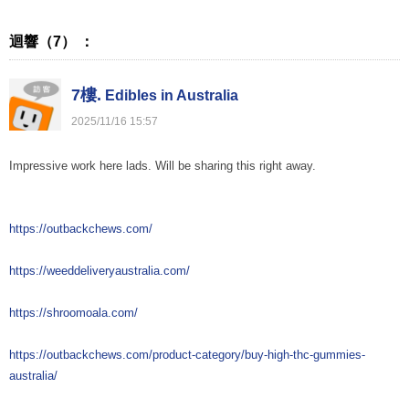
迴響（7） ：
7樓.
Edibles in Australia
2025
/
11
/
16
15
:
57
Impressive work here lads. Will be sharing this right away.
https://outbackchews.com/
https://weeddeliveryaustralia.com/
https://shroomoala.com/
https://outbackchews.com/product-category/buy-high-thc-gummies-
australia/