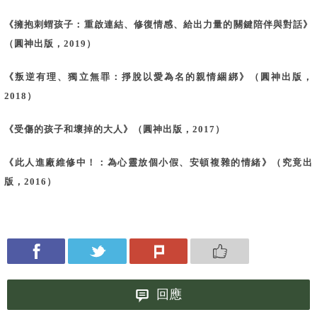
《
擁抱刺蝟孩子：重啟連結、修復情感、給出力量的關鍵陪伴與對話
》
（圓神出版，2019）
《
叛逆有理、獨立無罪：掙脫以愛為名的親情綑綁
》（圓神出版，
2018）
《
受傷的孩子和壞掉的大人
》（圓神出版，2017）
《此人進廠維修中！：為心靈放個小假、安頓複雜的情緒》
（究竟出
版，2016）
回應