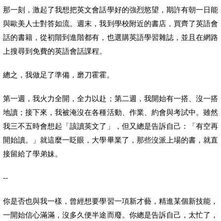
那一刻，激起了我想把英文會話學好的強烈慾望，期許有朝一日能
與歐美人士對答如流。週末，我到學校附近的書店，買齊了英語會
話的書籍，從初階到進階都有，也選購英語學習雜誌，並且在網路
上搜尋到免費的英語會話課程。
總之，我做足了準備，磨刀霍霍。
第一週，我火力全開，全力以赴；第二週，我開始有一搭、沒一搭
地讀；接下來，我被淹沒在各種活動、作業、約會與考試中。雖然
我三不五時會想起「該讀英文了」，但又總是告訴自己：「有空再
開始讀。」就這麼一眨眼，大學畢業了，那些沒派上場的書，就直
接留給了學弟妹。
--
你是否也與我一樣，曾經想要學習一項新才藝，精進某個新技能，
一開始信心滿滿，沒多久便半途而廢。你總是告訴自己，太忙了，