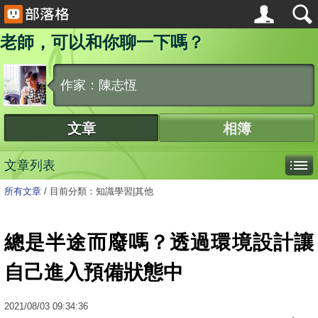
老師，可以和你聊一下嗎？
作家：陳志恆
文章
相簿
文章列表
所有文章
/
目前分類：知識學習|其他
總是半途而廢嗎？透過環境設計讓
自己進入預備狀態中
2021
/
08
/
03
09:34:36