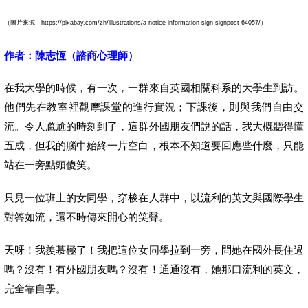
（圖片來源：https://pixabay.com/zh/illustrations/a-notice-information-sign-signpost-64057/）
作者：陳志恆（諮商心理師）
在我大學的時候，有一次，一群來自英國相關科系的大學生到訪。
他們先在教室裡觀摩課堂的進行實況；下課後，則與我們自由交
流。令人尷尬的時刻到了，這群外國朋友們說的話，我大概聽得懂
五成，但我的腦中始終一片空白，根本不知道要回應些什麼，只能
站在一旁點頭傻笑。
只見一位班上的女同學，穿梭在人群中，以流利的英文與國際學生
對答如流，還不時傳來開心的笑聲。
天呀！我羨慕極了！我把這位女同學拉到一旁，問她在國外長住過
嗎？沒有！有外國朋友嗎？沒有！通通沒有，她那口流利的英文，
完全靠自學。