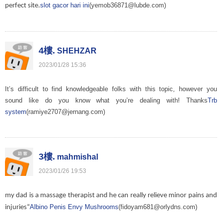
slot gacor hari ini
(yemob36871@lubde.com)
perfect site.
4樓.
SHEHZAR
2023
/
01
/
28
15
:
36
It’s difficult to find knowledgeable folks with this topic, however you
sound like do you know what you’re dealing with! Thanks
Trb
system
(ramiye2707@jernang.com)
3樓.
mahmishal
2023
/
01
/
26
19
:
53
my dad is a massage therapist and he can really relieve minor pains and
Albino Penis Envy Mushrooms
(fidoyam681@orlydns.com)
injuries“