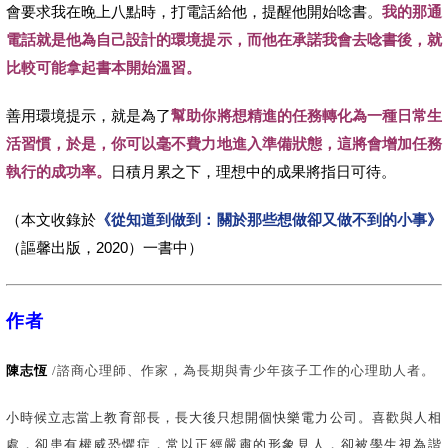
會要求我在晚上八點時，打電話給他，提醒他開始唸書。
我的那通
電話就是他為自己設計的環境提示，而他在承諾我會去唸書後，就
比較可能拿起書本開始溫習。
善用環境提示，就是為了
幫助你將想精進的任務轉化為一種日常生
活習慣，於是，你可以毫不費力地進入準備狀態，這將會增加任務
執行的成功率。
日積月累之下，理想中的成果將指日可待。
《從知道到做到：關於那些想做卻又做不到的小事》
（本文收錄於
（謳馨出版，2020）一書中）
作者
陳志恆
/諮商心理師、作家，為長期與青少年孩子工作的心理助人者。
小時候立志當上教育部長，長大後只想開個快樂電力公司。喜歡與人相
處，卻患有權威恐懼症，常以正經嚴肅的形象見人，卻被學生視為諧