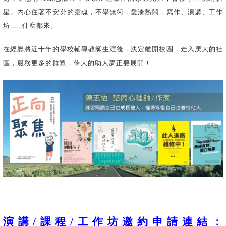
星。內心住著不安分的靈魂，不學無術，愛湊熱鬧，寫作、演講、工作
坊......什麼都來。
在經歷將近十年的學校輔導教師生涯後，決定離開校園，走入廣大的社
區，服務更多的群眾，偉大的助人夢正要展開！
--
演講
/
課程
/
工作坊邀約申請連結：