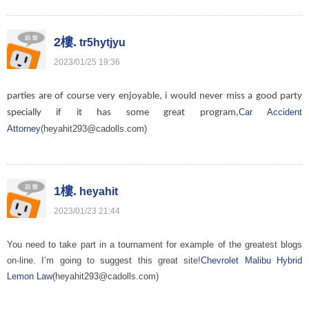
2樓.
tr5hytjyu
2023
/
01
/
25
19
:
36
parties are of course very enjoyable, i would never miss a good party
Car Accident
specially if it has some great program,
Attorney
(heyahit293@cadolls.com)
1樓.
heyahit
2023
/
01
/
23
21
:
44
You need to take part in a tournament for example of the greatest blogs
on-line. I’m going to suggest this great site!
Chevrolet Malibu Hybrid
Lemon Law
(heyahit293@cadolls.com)