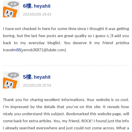
6樓.
heyahit
2023
/
02
/
26
19
:
43
I have not checked in here for some time since I thought it was getting
boring, but the last few posts are great quality so I guess I¡¦ll add you
back to my everyday bloglist. You deserve it my friend pristina
m88
(yemob36871@lubde.com)
travel
5樓.
heyahit
2023
/
01
/
28
20
:
54
Thank you for sharing excellent informations. Your website is so cool.
I’m impressed by the details that you’ve on this site. It reveals how
nicely you understand this subject. Bookmarked this website page, will
come back for extra articles. You, my friend, ROCK! I found just the info
I already searched everywhere and just could not come across. What a