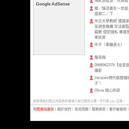
馮紀游陸游：衣貫道
Google AdSense
雁／慢活養生～世說
語第二／下
中正大學教師 遭國
及調查機構 非法跟
竊聽 侵犯隱私 牽連
辜民眾
中子（東籬居士）
酸烏梅
0988962379【金
攝影
Jacques現代版狸貓
子！
Olivia 隨心所欲
本部落格刊登之內容為作者個人自行提供上傳，不代表 udn 立場。
刊登網站廣告
︱
關於我們
︱
常見問題
︱
服務條款
︱
著作權聲明