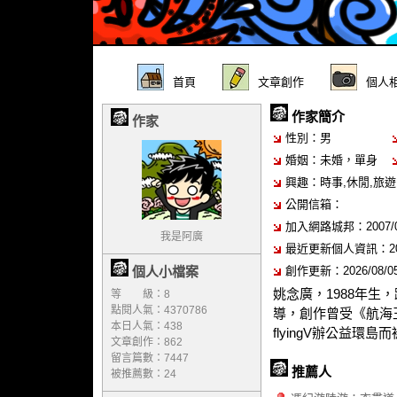
首頁
文章創作
個人
作家簡介
作家
性別：男
婚姻：未婚，單身
興趣：時事,休閒,旅遊,
公開信箱：
加入網路城邦：2007/01/
我是阿廣
最近更新個人資訊：2021/
個人小檔案
創作更新：2026/08/05 
姚念廣，1988年
等 級：8
點閱人氣：4370786
導，創作曾受《航海
本日人氣：438
flyingV辦公益
文章創作：862
留言篇數：7447
推薦人
被推薦數：
24