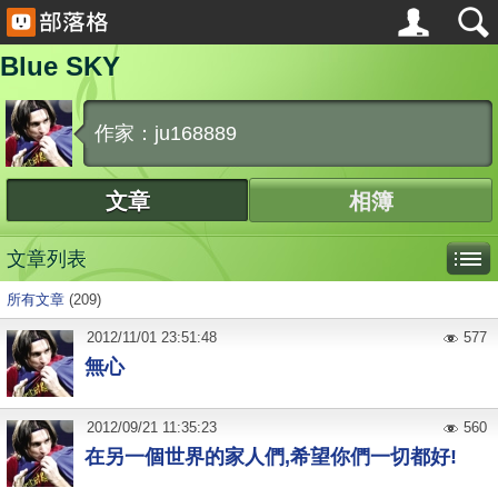
Blue SKY
作家：ju168889
文章
相簿
文章列表
所有文章
(209)
2012
/
11
/
01
23:51:48
577
無心
2012
/
09
/
21
11:35:23
560
在另一個世界的家人們,希望你們一切都好!