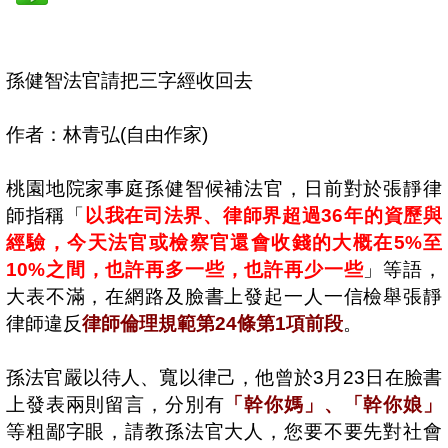
孫健智法官請把三字經收回去
作者：林青弘
(
自由作家
)
桃園地院家事庭孫健智候補法官，日前對於張靜律
師指稱「
以我在司法界、律師界超過
36
年的資歷與
經驗，今天法官或檢察官還會收錢的大概在
5%
至
10%
之間，也許再多一些，也許再少一些
」等語，
大表不滿，在網路及臉書上發起一人一信檢舉張靜
律師違反
律師倫理規範第
24
條第
1
項前段
。
孫法官嚴以待人、寬以律己，他曾於
3
月
23
日在臉書
上發表兩則留言，分別有
「幹你媽」、「幹你娘」
等粗鄙字眼，請教孫法官大人，您要不要先對社會