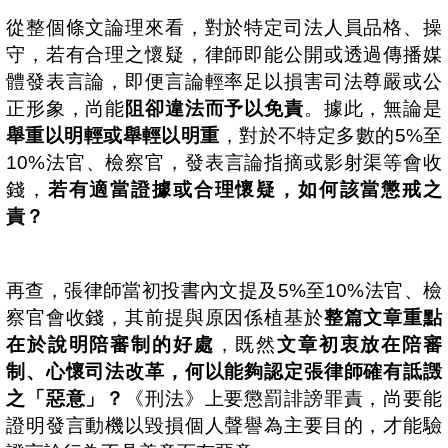
從整個條文論理來看，對於特定司法人員品格、操
守，若有合理之懷疑，律師即能公開或透過傳播媒
體發表言論，即便言論輕率足以損害司法尊嚴或公
正形象，尚能
阻卻違法而予以免責
。據此，無論是
舉重以明輕或舉輕以明重
，對於不特定多數的
5%
至
10%
法官、檢察官，發表言論指摘或影射渠等會收
錢，
若有適當證據或合理懷疑，如何該當懲戒之
責？
再查，張律師當初投書內文提及
5%
至
10%
法官、檢
察官會收錢，其前提與原因係植基於
整篇文章重點
在於說明陪審制的好處
，既然
文章初衷放在陪審
制、心懷司法改革，何以能夠認定張律師確有詆譭
之「惡意」？
《刑法》上要懲罰誹謗罪責，尚要能
證明發言動機以毀損個人聲譽為主要目的，才能驗