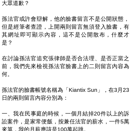
大眾道歉？
孫法官或許會辯解，他的臉書留言不是公開狀態，
但是經筆者查證，上開兩則留言無須登入臉書，有
其網址即可顯示內容，這不是公開散布，什麼才
是？
在討論孫法官追究張律師是否合法理、是否正當之
前，我們先來檢視孫法官臉書上的二則留言內容為
何。
孫法官的臉書帳號名稱為「
Kiantix Sun
」，在
3
月
23
日的兩則留言內容分別為：
一、我在民事庭的時候，一個月結掉
20
件以上的訴
訟案件，是家常便飯，按兼任法官的薪水，一件
5
萬
來算，我的月薪應該是
100
萬起跳。