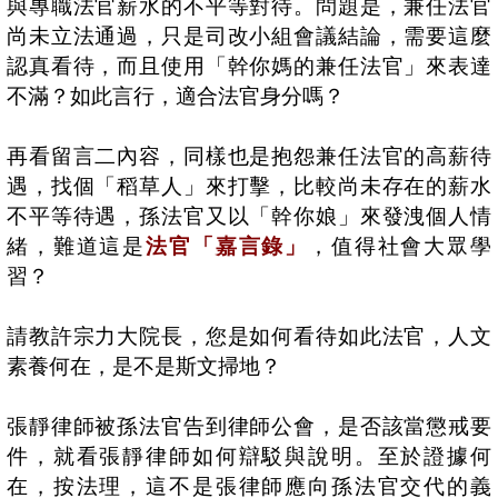
與專職法官薪水的不平等對待。問題是，兼任法官
尚未立法通過，只是司改小組會議結論，需要這麼
認真看待，而且使用「幹你媽的兼任法官」來表達
不滿？如此言行，適合法官身分嗎？
再看留言二內容，同樣也是抱怨兼任法官的高薪待
遇，找個「稻草人」來打擊，比較尚未存在的薪水
不平等待遇，孫法官又以「幹你娘」來發洩個人情
緒，難道這是
法官「嘉言錄」
，值得社會大眾學
習？
請教許宗力大院長，您是如何看待如此法官，人文
素養何在，是不是斯文掃地？
張靜律師被孫法官告到律師公會，是否該當懲戒要
件，就看張靜律師如何辯駁與說明。至於證據何
在，按法理，這不是張律師應向孫法官交代的義