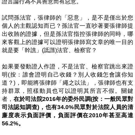
證言論行為不具善意而有惡意。
試問孫法官，張律師的「惡意」，是不是僅出於您
個人的主觀認知而已？孫法官一直吵著要張律師提
出收賄的證據，但是孫法官指控張律師的同時，哪
來客觀上的證據可以證明張律師寫文章的唯一目的
就是要「幹譙」
(
詆譭
)
法官、檢察官？
如果要發動證人作證，不是法官、檢察官跳出來證
明
(
按：誰會證明自己收錢？別人收錢怎會讓你知
道？
)
，即能將張律師「繩之以法」，張律師也有支
持群眾，照樣動員也可以證明其所言不假。關鍵
者，
在於司法院
2016
年的委外民調
(
按：一般民眾對
司法認知調查
)
，也有
34.0%
民眾對於法院人員的清
廉度表示負面評價，負面評價在
2010
年甚至高達
56.2%
。