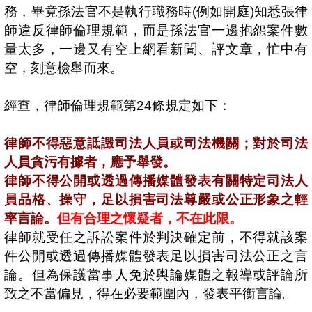
務，畢竟孫法官不是執行職務時
(
例如開庭
)
知悉張律
師違反律師倫理規範，而是孫法官一邊抱怨案件數
量太多，一邊又有空上網看新聞、評文章，忙中有
空，刻意檢舉而來。
經查，律師倫理規範第
24
條規定如下：
律師不得惡意詆譭司法人員或司法機關；對於司法
人員貪污有據者，應予舉發。
律師不得公開或透過傳播媒體發表有關特定司法人
員品格、操守，足以損害司法尊嚴或公正形象之輕
率言論。
但有合理之懷疑者，不在此限。
律師就受任之訴訟案件於判決確定前，不得就該案
件公開或透過傳播媒體發表足以損害司法公正之言
論。但為保護當事人免於輿論媒體之報導或評論所
致之不當偏見，得在必要範圍內，發表平衡言論。