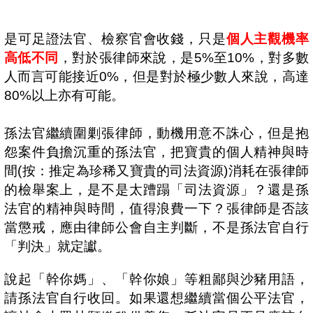
是可足證法官、檢察官會收錢，只是
個人主觀機率
高低不同
，對於張律師來說，是
5%
至
10%
，對多數
人而言可能接近
0%
，但是對於極少數人來說，高達
80%
以上亦有可能。
孫法官繼續圍剿張律師，動機用意不誅心，但是抱
怨案件負擔沉重的孫法官，把寶貴的個人精神與時
間
(
按：推定為珍稀又寶貴的司法資源
)
消耗在張律師
的檢舉案上，是不是太蹧蹋「司法資源」？還是孫
法官的精神與時間，值得浪費一下？張律師是否該
當懲戒，應由律師公會自主判斷，不是孫法官自行
「判決」就定讞。
說起「幹你媽」、「幹你娘」等粗鄙與沙豬用語，
請孫法官自行收回。如果還想繼續當個公平法官，