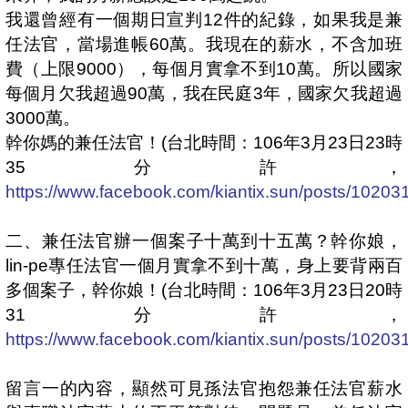
我還曾經有一個期日宣判
12
件的紀錄，如果我是兼
任法官，當場進帳
60
萬。我現在的薪水，不含加班
費（上限
9000
），每個月實拿不到
10
萬。所以國家
每個月欠我超過
90
萬，我在民庭
3
年，國家欠我超過
3000
萬。
幹你媽的兼任法官！
(
台北時間：
106
年
3
月
23
日
23
時
35
分許，
https://www.facebook.com/kiantix.sun/posts/102
二、兼任法官辦一個案子十萬到十五萬？幹你娘，
lin-pe
專任法官一個月實拿不到十萬，身上要背兩百
多個案子，幹你娘！
(
台北時間：
106
年
3
月
23
日
20
時
31
分許，
https://www.facebook.com/kiantix.sun/posts/102
留言一的內容，顯然可見孫法官抱怨兼任法官薪水