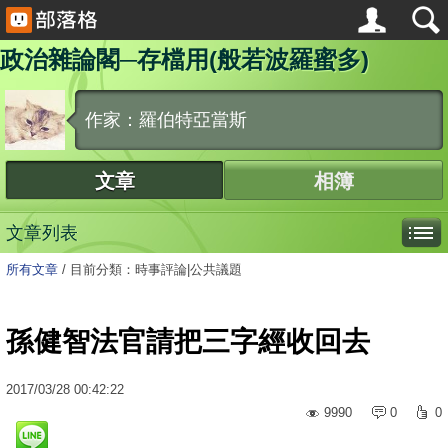
政治雜論閣─存檔用(般若波羅蜜多)
作家：羅伯特亞當斯
文章
相簿
文章列表
所有文章
/
目前分類：時事評論|公共議題
孫健智法官請把三字經收回去
2017
/
03
/
28
00:42:22
9990
0
0