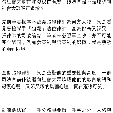
讓社會大眾甘願繳稅供養您，孫法官是不是應該向
社會大眾嚴正道歉？
先前筆者根本不認識
張靜律師為何方人物，只是看
見審檢聯手「狙殺」這位律師，甚為好奇又訝異。
張律師的司改論點，筆者未必照單全收，亦不可能
完全認同，例如參審制與陪審制的選擇，就是煎熬
的兩難困境。
圍剿張靜律師，只是凸顯他的重要性與高度，一群
司法官前仆後繼向社會大眾炫耀他們的酸言酸語和
報復心態，又笨又壞的集體心理，實在荒謬可笑。
勸諫孫法官，一朝公務員要做一朝事之外，人格與