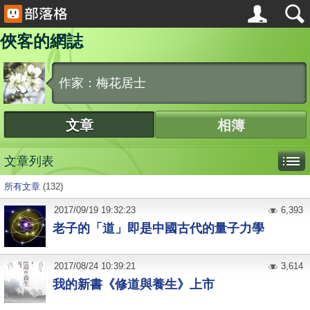
俠客的網誌
作家：梅花居士
文章
相簿
文章列表
所有文章
(132)
2017
/
09
/
19
19:32:23
6,393
老子的「道」即是中國古代的量子力學
2017
/
08
/
24
10:39:21
3,614
我的新書《修道與養生》上市