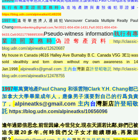
1996年
自稱溫哥華慈濟人溫哥華萬寶地產綁匪主謀張博欽Paul Chang原名張書銘
執行有專業證照業務時
偽造地產贈與書預備犯罪證據
-
https://blog.udn.com/alpineatks/4148206
1997年
溫哥華慈濟人通緝犯Vancouver Canada Multiple Realty Paul
Chang
(888lumberking@gmail.com,Tel:0021-604-434-1431,FaX:0021-604-434-
Pseudo-witness information
執行有專
9433,Cell:00217788895306)
業證照業務時
偽證奪產資料
http://classic-
blog.udn.com/alpineatks/12620687
4616 Halley Ave Burnaby B.C. Canada V5G 3E1
My house in Canada (
) was
sold stealthily and torn down without my own awareness in 14
alpineatks@gmail.com
主內
台
灣新店
許登昭敬託
http://classic-
Jan.1998.
blog.udn.com/alpineatks/12478755
1
997
年
萬寶地產Paul Chang 和張雲翔Clark Y.H. Chang
都已
加拿大大學畢業成年人，應像男子漢要對自己的行爲負責
alpineatks@gmail.com
主內
台
灣新店
許登昭敬
了
，
託
https://blog.udn.com/alpineatks/10656096
逢年過節倍思念,前世因緣,今世兒女,現在天涯若比鄰,妳們已被
迫失蹤20多年,何時我們父子女才能續聯絡,再聚面
呢?
alpineatks@gmail.com
主內
台
灣新店
許登昭敬託
http://classic-