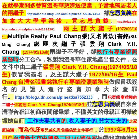
在就學期間多曾幫溫哥華慈濟送便當，予當地獨居老人
的兩繼子
卻
忘恩負義
在
http://classic-blog.udn.com/alpineatks/61574163
加拿大大學畢業後，竟忘恩負義
。
http://classic-
兩主謀大繼子
(
1972/06/16
blog.udn.com/alpineatks/41924901
Multiple Realty Paul Chang張(又名博欽)書銘
生)
(SU-
綁匪次繼子張雲翔Clark Y.H.
Ming Chang)
Chang
兩繼子不學好，卻
執行有專業證照
(1974/05/18生)
業務時
分工合作，私製我溫哥華住家地產出售文件，在
文件中由二繼子
張雲翔 Clark Y.H. Chang(1974/05/18
生)
假冒我簽名，及主謀大繼子
1972/06/16生
Paul
台灣名張書銘執行有專業證照業務時
做假冒我簽
Chang
名的見證人進行盜賣加拿大家產罪
行
。
，而
https://blog.udn.com/alpineatks/7552333
犯案態度積極的
並
忘恩負義
親自來台
二繼子
張雲翔 Clark Y.H. Chang(1974/05/18生)
灣聯合稻江初商夜間部畢業，不懂英文的母親江明樺
破
壞她自訂
"
工作夫妻共有
的
,收入妻子的,兒女丈夫的
"
之家
於
1997年6月24
而為包庇
，
庭協議
，
兩兄弟忘恩負義偽造文件罪行
日自
台灣新北市中興路三段146號住家
拐帶我當時就讀