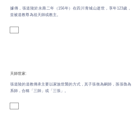
據傳，張道陵於永壽二年（156年）在四川青城山逝世，享年123歲，
並被道教尊為祖天師或教主。
天師世家:
張道陵的道教傳承主要以家族世襲的方式，其子張衡為嗣師，孫張魯為
系師，合稱「三師」或「三張」。