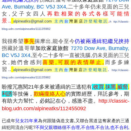
Ave, Burnaby, BC V5J 3X4
,
二十多年仍未見面的三兒
女,父子女四人
再歡相聚的各式各樣可能情
景..
.
alpineatks@gmail.com
主內
台
灣新店
許登昭敬託
h ttp://classic-
blog.udn.com/alpineatks/111135982
我很希望
事先
揣摩出,能令至今
仍被兩通緝犯繼兄挾持
拐藏於溫哥華
加欣家庭旅館
7270 Dow Ave, Burnaby,
BC V5J 3X4
,
至今二十多年一直被洗腦,仍未見面的三兒
女,她們會感到
喜樂,可親的表情舉止,
而多多練
習..
.
alpineatks@gmail.com
主內
台
灣新店
許登昭敬託
http://classic-
blog.udn.com/alpineatks/111135982
盼撥冗惠閱21年多來被通緝的三逃犯有
.
收買
.
抹黑
.
威脅
.
利誘
等技倆，
欺瞞攏絡人心
的實際經歷，拜託參考，期
有助大力幫忙，必銘記在心，感激不盡。
http://classic-
blog.udn.com/alpineatks/112455092
已成年
兒女21年來
為何跟隨偽造文書,又聯合黑道盜奪家產的三通
緝犯同流合污呢?
不與父親聯絡很不合理,不合情,不合法,也不合利,