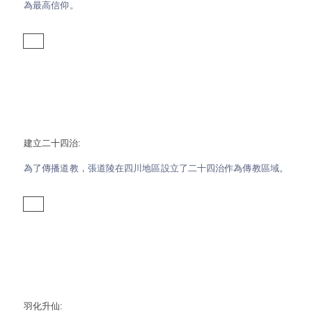
為最高信仰。
建立二十四治:
為了傳播道教，張道陵在四川地區設立了二十四治作為傳教區域。
羽化升仙: