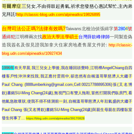
哥爾摩症
三
兒女,不由得鼓起勇氣,祈求您發慈心惠試幫忙,主內弟
兄拜託!
http://classic-blog.udn.com/alpineatks/19826895
台灣
司法公正嗎?法律有效嗎?
Taiwans北檢治偵張緝字
第
280
4
號
通緝犯
江明樺兩次找
政治大學
法學碩士
台灣薛欽峰律師
一同製造偽
造我簽名及假見證我加拿大住家房地產售屋文件於:
http://classic-
blog.udn.com/alpineatks/10927434
1996年
有天早晨,我三兒女上學後,我在睡回頭覺時,江明樺AngelChiang自四
樓客戶性沖沖來找我,我正應付雲雨中,卻忽然有自稱溫哥華慈濟人大繼子
Paul Chang (888lumberking@gmail.com,Cell:00217788895306)張(又名博
欽)書銘SU-Ming Chang(24歲),無視門口有雙人拖鞋,冒然打開我們臥房門,看
他氣急敗壞狀,使我不得不猜測前一刻,自稱溫哥華慈濟人年壯氣盛的大繼子
Paul Chang 張(又名博欽)書銘SU-Ming Chang(24歲)與親生母親在四樓臥室
發生何事了...
https://blog.udn.com/alpineatks/39170828