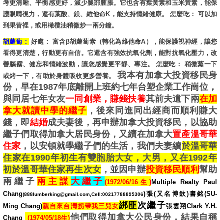
考更清晰、平衡感更好，減少腿部腫脹。它也含有葉黃素和玉米黃素，能保
護眼睛視力，還有葉酸、鎂、維他命K，能支持情緒健康。 怎麼吃： 可以加
到果昔裡，或用橄欖油稍微炒一兩分鐘。
胡蘿蔔：
好處： 富含β胡蘿蔔素（轉化為維他命A），能保護視神經，讓您
看得更清楚，行動更有自信。它還含有強效抗氧化劑，能對抗氧化壓力，改
善腦霧、健忘和情緒波動，讓您感覺更平靜、專注。 怎麼吃： 稍微蒸一下
我本有加拿大投資移民身
或烤一下，有助於身體吸收更多營養。
份，早在1987年底離開上班約七年台塑企業工作崗位，
與同居七年女友
一同創業，賺錢扶養
其前夫遺下兩
在加
拿大就讀中學的繼子
，後來同進同出經商而順利賺大
錢，即
結婚
成夫妻後，再申辦加拿大投資移民，以協助
繼子們取得加拿大居民身份，又續在加拿大
置產溫哥華
住家
，以安頓就學繼子們的生活，我們夫妻續
於溫哥華
住家在1990年初生有雙胞胎大女，大男，又在1992年
初於溫哥華住家再生次女
，並因申辦
投資移民順利
幫助
兩繼子
兩主謀
大繼子
(
1972/06/16生)
Multiple Realty Paul
Chang
)
張(又名博欽)書銘(SU-
(888lumberking@gmail.com,Cell:00217788895306
綁匪
次繼子
Ming Chang)
親自來台灣拐帶我三兒女
張雲翔Clark Y.H.
他們取得加拿大公民身份，結果自稱
Chan
g
(1974/05/18生)