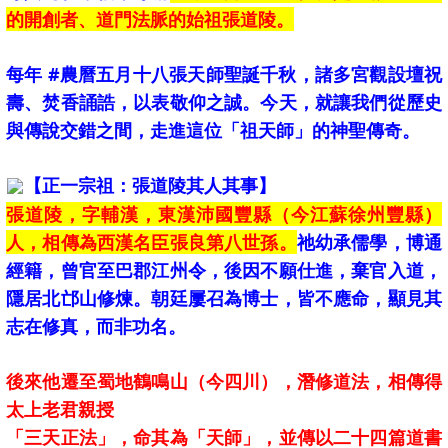
的開創者、道門法脈的始祖張道陵。
每年
#農曆五月十八張天師聖誕千秋
，諸多宮觀設壇祝
壽、焚香誦誥，以表敬仰之誠。今天，就讓我們從歷史
與傳說交錯之間，走進這位「祖天師」的神聖傳奇。
【正一宗祖：張道陵其人其事】
張道陵，字輔漢，東漢沛國豐縣（今江蘇徐州豐縣）
人，相傳為西漢名臣張良第八世孫。
祂幼承儒學，博通
經籍，曾官至巴郡江州令，後因不願仕進，棄官入道，
隱居北邙山修煉。朝廷屢召為博士，皆不應命，顯見其
志在修真，而非功名。
後來他遷至蜀地鶴鳴山（今四川），潛修道法，相傳得
太上老君親授
「三天正法」，命其為「天師」，並傳以二十四篇道書