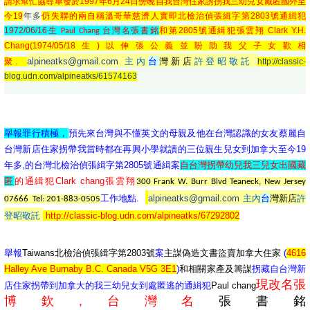
請求幫忙協尋舉發於1997年6月24日傍晚自我台灣住家誘拐我三幼兒女藏匿國外至
今
19
年多
仍失聯的兩自稱溫哥華慈濟人實即北檢治偵張緝字第2803號
通緝犯
1972/06/16生
台灣名張書銘
和第2805號
通緝犯張雲翔 Clark Y.H.
Paul Chang
Chang(1974/05/18生)以伸張公義並盼助我父子女歡相
alpineatks@gmail.com
主內
台
灣新店
許登昭敬託
聚.
http://classic-
blog.udn.com/alpineatks/61574163
舉報罪行積極，
預先來台灣與不懂英文的母親及他在台灣認識的女友蔡麗自
台灣新店住家拐帶我當時都在再興小學就讀的三位親生兒女到加拿大至今19
年多,的台灣北檢治偵張緝字第2805號通緝案
自台灣拐帶幼兒我三兒女出國藏
匿
的通緝犯Clark chang張雲翔
300 Frank W. Burr Blvd Teaneck, New Jersey
工作地點.
alpineatks@gmail.com
主內
台
灣新店
許
07666 Tel: 201-883-0505
登昭敬託
http://classic-blog.udn.com/alpineatks/67292802
舉報
Taiwans北檢治偵張緝字第2803號
案
主謀偽造文書盜賣加拿大住家
(
4616
Halley Ave Burnaby B.C. Canada V5G 3E1
)
和相關家產及籌謀
拐藏自台灣新
現改名張
店住家拐帶到加拿大的我三幼兒女到處匿逃的通緝犯
Paul chang
博欽,台灣名
張書銘