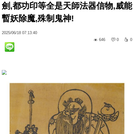
劍,都功印等全是天師法器信物,威能
暫妖除魔,殊制鬼神!
2025
/
06
/
18
07:13:40
646
0
0