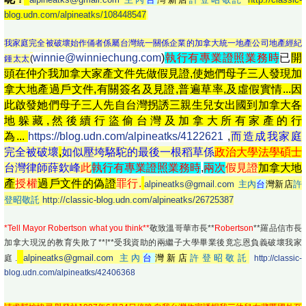
blog.udn.com/alpineatks/108448547
我家庭完全被破壞始作俑者係屬台灣統一關係企業的加拿大統一地產公司地產經紀
winnie@winniechung.com
)
執行有專業證照業務時
已
開
(
鍾太太
頭在仲介我加拿大家產文件先做假見證,使她們母子三人發現加
拿大地產過戶文件,有關簽名及見證,普遍草率,及虛假實情...因
此啟發她們母子三人先自台灣拐誘三親生兒女出國到加拿大各
地躲藏,然後續行盜偷台灣及加拿大所有家產的行
為...
https://blog.udn.com/alpineatks/4122621
,
而造成我家庭
完全被破壞
,
如似壓垮駱駝的最後一根稻草係
政治大學
法學碩士
台灣律師薛欽峰
此
執行有專業證照業務時
,
兩次
假見證
加拿大地
產
授權
過戶文件的偽證
罪行.
alpineatks@gmail.com
主內
台
灣新店
許
登昭敬託
http://classic-blog.udn.com/alpineatks/26725387
*Tell Mayor Robertson what you think**
敬致溫哥華市長**
Robertson
**羅品信市長
加拿大現況的教育失敗了**!**受我資助的兩繼子大學畢業後竟忘恩負義破壞我家
alpineatks@gmail.com
主內
台
灣新店
許登昭敬託
庭.
http://classic-
blog.udn.com/alpineatks/42406368