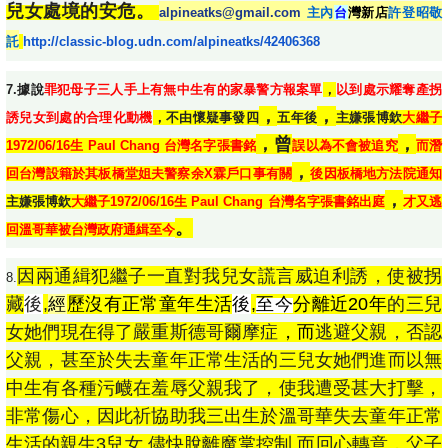
兒女處境的安危。
alpineatks@gmail.com
主內
台
灣新店
許登昭敬
託
http://classic-blog.udn.com/alpineatks/
42406368
7.據說
罪犯母子三人手上有無中生有的家暴警方報案單
，
以到處示耀奪產拐
，
，
誘兒女到處的
合理化
動機
，不由懷疑事發四
五年後
主嫌張博欽
大繼子
，
曾
，
1972/06/16生 Paul Chang 台灣名字張書銘
誤以為不會被追究
而潛
，
回台灣設籍於其
板橋
堂姐夫警察余X霖戶口事有關
後因板橋地方法院通知
，
主嫌張博欽
大繼子1972/06/16生 Paul Chang 台灣名字張書銘
出庭
才又逃
。
回溫哥華被台灣政府通緝至今
因兩通緝犯繼子一直對我兒女謊言威迫利誘，使被拐
8.
藏
後
,
經
歷沒有正常童年生活
後
,
至今
分離近20年
的三兒
女她們現在得了嚴重斯德哥爾摩症
，而
逃避父親，
否認
父親，甚至於失去童年正常生活的三兒女她們進而以無
中生有各種污衊在羞辱父親我了，使我遭受甚大打擊，
非常傷心，因此祈協助我三出生於溫哥華失去童年正常
生活的親生3兒女,儘快脫離魔掌控制,而回心轉意，父子