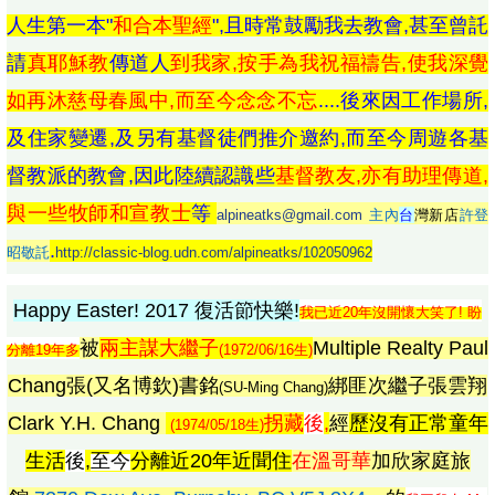
人生第一本"
和合本聖經
",且時常鼓勵我去教會,甚至曾託
請
真耶穌教
傳道人
到我家,按手為我祝福禱告,使我深覺
如再沐慈母春風中,而至今念念不忘
....後來因工作場所,
及住家變遷,及另有基督徒們推介邀約,而至今周遊各基
督教派的教會,因此陸續認識些
基督教友,亦有助理傳道,
與一些牧師和宣教士
等
alpineatks@gmail.com
主內
台
灣新店
許登
.
昭敬託
http://classic-blog.udn.com/alpineatks/102050962
Happy Easter! 2017 復活節快樂!
我已近20年沒開懷大笑了! 盼
被
兩主謀大繼子
Multiple Realty Paul
分離19年多
(
1972/06/16生)
Chang張(又名博欽)書銘
綁匪次繼子張雲翔
(SU-Ming Chang)
Clark Y.H. Chang
拐藏
後
,
經
歷沒有正常童年
(1974/05/18生)
生活
後
,
至今
分離近20年近聞住
在溫哥華
加欣家庭旅