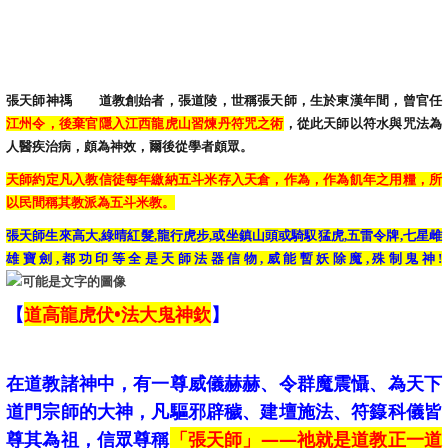
張天師神禡 道教創始者，張道陵，世稱張天師，生於東漢年間，曾官任
江州令，後棄官隱入江西龍虎山習煉丹符咒之術
，從此天師以符水與咒法為
人醫疾治病，頗為神效，爾後從學者頗眾。
天師約定凡入教信徒每年繳納五斗米存入天倉，作為，作為飢年之用糧，所
以民間稱其教派為五斗米教。
張天師生來高大,綠晴紅髮,龍行虎步,或坐鎮山頭或騎馭猛虎,五雷令牌,七星雌
雄寶劍,都功印等全是天師法器信物,威能暫妖除魔,殊制鬼神!
【
道高龍虎伏•法大鬼神欽
】
在道教諸神中，有一尊威儀赫赫、令群魔震懾、為天下
道門宗師的大神，凡驅邪辟穢、建壇施法、符籙科儀皆
尊其為祖，信眾尊稱
「張天師」——祂就是道教正一道