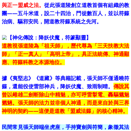
與正一盟威之法。
從此張道陵創立道教首個有組織的教
團——五斗米道，設二十四治，門徒數百人，並以符籙
治病、驅邪安民，開道教符籙系統之先河。
【神化傳說：降妖伏魔，符篆顯靈】
道教視張道陵為「祖天師」，歷代尊為「三天扶教大法
師」「正一真人」「高明上帝」，具正法統傳、神通顯
應、符籙科教之本源地位。
據《夷堅志》《道藏》等典籍記載，張天師不僅通曉符
籙，還能役使雷部神兵，降妖伏魔、致雨制晴。
傳說其
曾以雌雄二劍斬除山中精魅，亦可呼雷掣電、轟驅魑魅
魍魎。張天師的法力並非個人神通，而是來自於與三界
神明的契約——這便是道教「盟威法籙」的核心精神。
民間常見張天師端坐虎座，手持寶劍與符簡，象徵其法