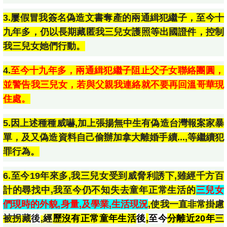
3.屢假冒我簽名偽造文書奪產的兩通緝犯繼子，至今十
九年多，仍以長期藏匿我三兒女護照等出國證件，控制
我三兒女她們行動。
4.
至今十九年多，兩通緝犯繼子阻止父子女聯絡團圓，
並警告我三兒女，若與父親我連絡就不要再回溫哥華現
住處。
5.因上述種種威嚇,加上張揚無中生有偽造台灣報案家暴
單，及又偽造資料自己偷辦加拿大離婚手續...,等繼續犯
罪行為。
6.至今19年來多,我三兒女受到威脅利誘下,雖經千方百
計的尋找中,我至今仍不知失去童年正常生活的
三兒女
們現時的外貌,身量,及學業,生活現況
,使我一直非常掛慮
被拐藏
後
,
經
歷沒有正常童年生活
後
,
至今
分離近20年
三