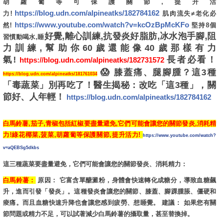
胡蘿蔔等可保護關節,提升活
https://blog.udn.com/alpineatks/182784162
力!
肌肉流失≠老化必
https://www.youtube.com/watch?v=kcOzBpMcKFo
然!
堅持8個
好覺,離心訓練,抗發炎好脂肪,冰水泡手腳,阻
習慣動喝水,睡
力訓練,幫助你60歲還能像40歲那樣有力
氣!
長者必看！
https://blog.udn.com/alpineatks/182731572
😱 膝蓋痛、腿腳
腫？這3種
https://blog.udn.com/alpineatks/181761034
「毒蔬菜」別再吃了！醫生揭秘：改吃「這3種」，關
節好、人年輕！
https://blog.udn.com/alpineatks/182784162
白馬鈴薯,茄子,青椒包括紅椒要盡量避免,它們可能會讓您的關節發炎,消耗精
力!綠花椰菜,菠菜,胡蘿蔔等保護關節,提升活力!
https://www.youtube.com/watch?
v=aQEBSg5dkbs
這三種蔬菜要盡量避免，它們可能會讓您的關節發炎、消耗精力：
白馬鈴薯：
原因： 它富含單醣澱粉，身體會快速轉化成糖分，導致血糖飆
升，進而引發「發炎」。這種發炎會讓您的關節、膝蓋、腳踝腫脹、僵硬和
痠痛。而且血糖快速升降也會讓您感到疲勞、想睡覺。 建議： 如果您有關
節問題或精力不足，可以試著減少白馬鈴薯的攝取量，甚至替換掉。