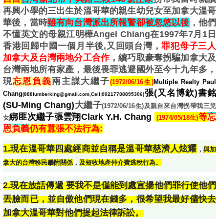
再興小學的三出生於溫哥華的親生幼兒女至加拿大溫哥
華後，當時
雖有向台灣派出所報警卻被忽悠以後
，他們
不懂英文的母親江明樺Angel Chiang在1997年7月1日
香港回歸中國一個月半後,又回頭台灣，
罪犯母子三人
加拿大及台灣兩地分工合作
，續巧取豪奪拐騙加拿大及
台灣兩地所有家產，最後畏罪逃避國外至今十九年多，
現
兩主謀
大繼子
忘恩負義
(
1972/06/16生)
Multiple Realty Paul
張(又名博欽)書銘
Chang
(888lumberking@gmail.com,Cell:00217788895306)
(SU-Ming Chang)
大繼子
(
1972/06/16生)及親自來台灣拐帶我三兒
綁匪次繼子張雲翔Clark Y.H. Chang
等
忘
女
(1974/05/18生)
仍有囂張不法行為:
恩負義
1.現在溫哥華四處經商並自稱是溫哥華慈濟人炫耀
，
與加
拿大的台灣移民
攀附
關係
，
及短收地產仲介費逃稅行為。
2.現在放話傳遞 要我不是僅能到處宣揚他們罪行使他們
丟臉而已，並自傲他們現在錢多，很希望我最好儘快去
加拿大溫哥華對他們提起法律訴訟。