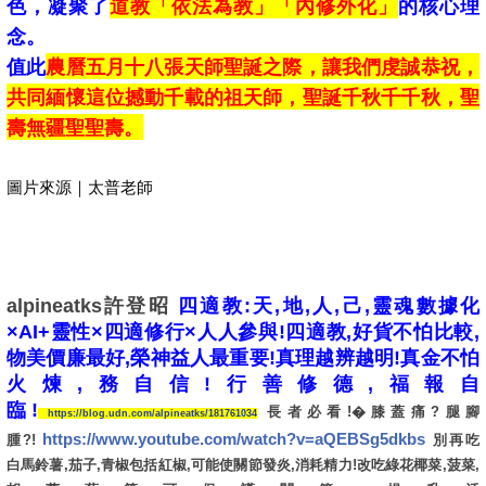
色，凝聚了
道教「依法為教」「內修外化」
的核心理
念。
值此
農曆五月十八張天師聖誕之際，讓我們虔誠恭祝，
共同緬懷這位撼動千載的祖天師，聖誕千秋千千秋，聖
壽無疆聖聖壽。
圖片來源｜太普老師
alpineatks
許登昭
四適教:天,地,人,己,靈魂數據化
×AI+靈性×四適修行×人人參與!四適教,好貨不怕比較,
物美價廉最好,榮神益人最重要!真理越辨越明!真金不怕
火煉,務自信!行善修德,福報自
臨!
長者必看!�膝蓋痛?腿腳
https://blog.udn.com/alpineatks/181761034
https://www.youtube.com/watch?v=aQEBSg5dkbs
腫?!
別再吃
白馬鈴薯,茄子,青椒包括紅椒,可能使關節發炎,消耗精力!改吃綠花椰菜,菠菜,