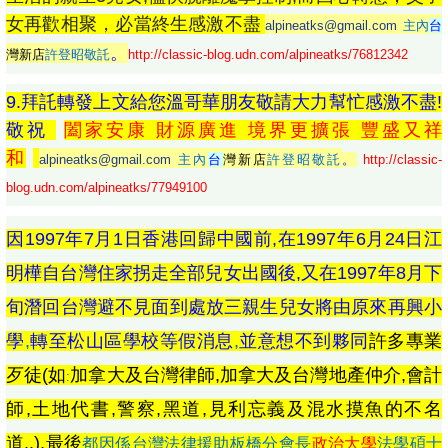
女再歡相聚，必當終生感激不盡
alpineatks@gmail.com
主內
台
。
灣新店
許登昭敬託
http://classic-blog.udn.com/alpineatks/76812342
9.拜託轉發上文給您溫哥華朋友敬請大力幫忙感激不盡!
敬祝
闔家安康 財源廣進 境界更擴張 豐盛又祥
和
alpineatks@gmail.com
主內
台
灣新店
許登昭敬託
。
http://classic-
blog.udn.com/alpineatks/77949100
因1997年7月1日香港回歸中國前,在1997年6月24日江
明樺自台灣住家拐走全部兒女出國後,又在1997年8月下
旬潛回台灣避不見面到處放三親生兒女將由原來再興小
學
,
轉至松山區學校等假消息
,
並意想不到夥同
許多專業
歹徒(如
加拿大及台灣律師,加拿大及台灣地產仲介,會計
:
師,土地代書,警察,黑道,見利忘義及混水摸魚的不名
道..),最後
都因係台灣法律援助板橋分會長
政治大學
法學碩士