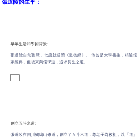
張道陵的生平：
早年生活和學術背景:
張道陵自幼聰慧，七歲就通讀《道德經》。
他曾是太學書生，精通儒
家經典，但後來棄儒學道，追求長生之道。
創立五斗米道:
張道陵在四川鶴鳴山修道，創立了五斗米道，尊老子為教祖，以「道」