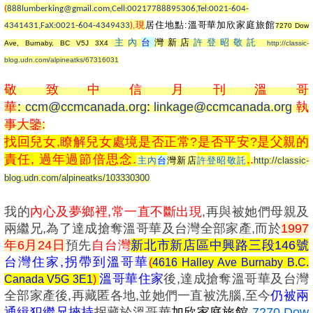
(
888lumberking@gmail.com,Cell:00217788895306,Tel:0021-604-
居住地點:溫哥華加欣家庭旅館
4341431,FaX:0021-604-4349433
),
現
7270 Dow
主內
台
灣新店
許登昭敬託
Ave, Burnaby, BC V5J 3X4
http://classic-
blog.udn.com/alpineatks/67316031
敬致
中信月刊溫哥
華
:
ccm@ccmcanada.org
:
linkage@ccmcanada.org
執
事大鑒:
找回兒女,瞭解兒女處境是否正常?是否平安?是父親的
責任, 過年過節倍思念.
.
.
主內
台
灣新店
許登昭敬託
http://classic-
blog.udn.com/alpineatks/103330300
我的
內心及夢鄉裡,
常一直不斷出現
,再與被她們母親及
兩繼兄,為了達成搶奪溫哥華及台灣全部家產,而於
1997
年6月24日
預先
自台灣
新北市新店區中興路三段146號
台灣住家,拐帶到溫哥華
(
4616 Halley Ave Burnaby B.C.
溫哥華住家
後,達成搶奪溫哥華及台灣
Canada V5G 3E1
)
全部家產後,再藏匿各地,並她們一直被洗腦,至今
仍被兩
通緝犯繼兄挾持
拐藏於溫哥華
加欣家庭旅館
7270 Dow