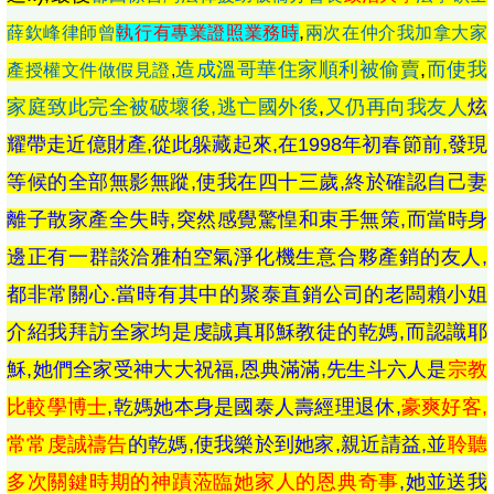
,
薛欽峰律師曾
執行有專業證照業務時
兩次在仲介我加拿大家
造成溫哥華住家順利被偷賣
,
而使我
產授權文件做假見證
,
家庭致此完全被破壞後,逃亡國外後
,
又仍再向我友人
炫
耀帶走近億財產,從此躲藏起來,在1998年初春節前,發現
等候的全部無影無蹤,使我在四十三歲
,
終於確認自己妻
離子散家產全失時,突然感覺驚惶和
束手無策
,而當時身
邊正有一群談洽
雅柏空氣淨化機生意合夥產銷的友人
,
都非常關心.當時
有其中的
聚泰直銷公司的老闆
賴小姐
介紹我拜訪全家均是虔誠真耶穌教徒的乾媽,而認識耶
穌,她們全家受神大大祝福,恩典滿滿,先生
斗六人
是
宗教
比較學博士
,乾媽她本身是國泰人壽經理退休,
豪爽好客,
常常虔誠禱告
的乾媽,使我樂於到她家,親近請益,並
聆聽
多次關鍵時期的神蹟蒞臨她家人的恩典奇事
,她並送我