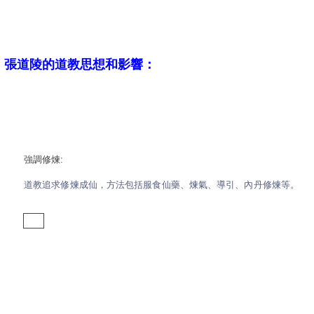
張道陵的道教思想和影響：
強調修煉:
道教追求修煉成仙，方法包括服食仙藥、煉氣、導引、內丹修煉等。