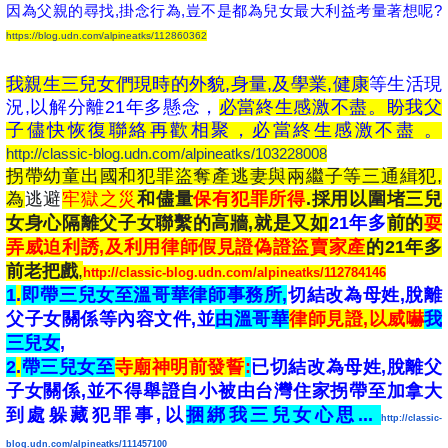
因為父親的尋找,掛念行為,豈不是都為兒女最大利益考量著想呢?
https://blog.udn.com/alpineatks/112860362
我親生三兒女們現時的外貌,身量,及學業,健康
等生活現
況,以解分離21年多懸念，
必當終生感激不盡。盼我父
子儘快恢復聯絡再歡相聚，必當終生感激不盡 。
http://classic-blog.udn.com/alpineatks/103228008
拐帶幼童出國和犯罪盜奪產逃妻與兩繼子等三通緝犯,
為
逃避
牢獄之災
和儘量
保有犯罪所得
.採用以圍堵三兒
女身心隔離父子女聯繫的高牆,就是又如
21年多
前的
耍
弄威迫利誘,及利用律師假見證偽證盜賣家產
的21年多
前老把戲
,
http://classic-blog.udn.com/alpineatks/112784146
1
.
即帶三兒女至溫哥華律師事務所,
切結改為母姓,脫離
父子女關係等內容文件,並
由溫哥華
律師見證,以威嚇
我
三兒女
,
2
.
帶三兒女至
寺廟神明前發誓
:
已切結改為母姓,脫離父
子女關係,並不得舉證自小被由台灣住家拐帶至加拿大
到處躲藏犯罪事,以
捆綁我三兒女心思...
http://classic-
blog.udn.com/alpineatks/111457100