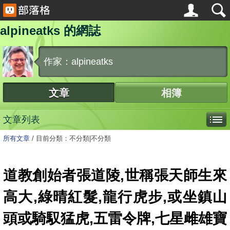
alpineatks 的網誌
作家：alpineatks
文章
相簿
文章列表
所有文章
/
目前分類：不分類|不分類
道教創始者張道陵,世稱張天師生來
高大,綠晴紅髮,龍行虎步,或坐鎮山
頭或騎馭猛虎,五雷令牌,七星雌雄寶