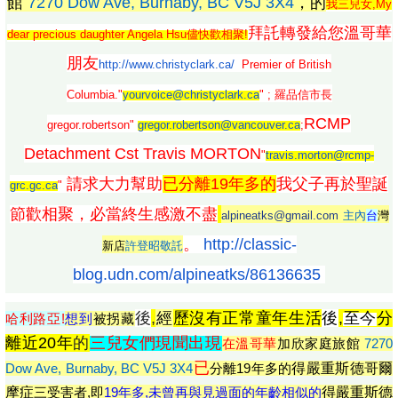
館
7270 Dow Ave, Burnaby, BC V5J 3X4
，的
我三兒女,My
拜託轉發給您溫哥華
dear precious daughter Angela Hsu儘快歡相聚!
朋友
http://www.christyclark.ca/
Premier of British
Columbia."
yourvoice@christyclark.ca
" ; 羅品信市長
RCMP
gregor.robertson"
gregor.robertson@vancouver.ca
;
Detachment Cst Travis MORTON
"
travis.morton@rcmp-
請求大力幫助
已分離19年多的
我父子再於聖誕
grc.gc.ca
"
節歡相聚，
必當終生感激不盡
alpineatks@gmail.com
主內
台
灣
。
http://classic-
新店
許登昭敬託
blog.
udn.com/alpineatks/86136635
後
,
經
歷沒有正常童年生活
後
,
至今
分
哈利路亞!
想到
被拐藏
離近20年
的
三兒女們現聞出現
在溫哥華
加欣家庭旅館
7270
已
Dow Ave, Burnaby, BC V5J 3X4
分離19年多的
得
嚴重斯德哥爾
摩症
三受害者,即
19年多,未曾再與見過面的年齡相似的
得
嚴重斯德