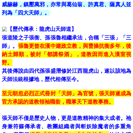
威赫赫，鎮壓萬邪，亦常與葛仙翁、許真君、薩真人並
列為「四大天師」。
【歷代傳承：龍虎山天師道】
張道陵之子張衡、孫張魯相繼承法，合稱「三張」「三
師」。
張魯更曾在漢中建政立教，與曹操抗衡多年，後
納土歸順，被封「都講祭酒」，道教因而進入漢室視
野。
其後傳說由四代孫張盛潛修於江西龍虎山，遂以該地為
天師法統根據地，歷代相傳至今。
至元朝忽必烈正式冊封「天師」為官號，張天師遂成為
官方承認的道教領袖職銜，職掌天下道教事務。
張天師不僅是歷史人物，更是道教精神的集大成者。祂
身兼符籙傳承者、教團組織者與斬妖除魔者的多重角