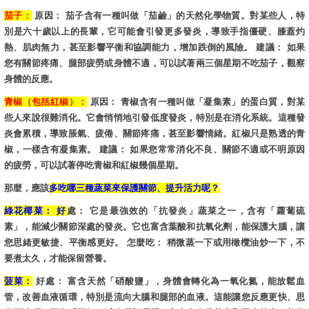
茄子：
原因： 茄子含有一種叫做「茄鹼」的天然化學物質。對某些人，特
別是六十歲以上的長輩，它可能會引發更多發炎，導致手指僵硬、膝蓋灼
熱、肌肉無力，甚至影響平衡和協調能力，增加跌倒的風險。 建議： 如果
您有關節疼痛、腿部疲勞或身體不適，可以試著兩三個星期不吃茄子，觀察
身體的反應。
青椒（包括紅椒）：
原因： 青椒含有一種叫做「凝集素」的蛋白質，對某
些人來說很難消化。它會悄悄地引發低度發炎，特別是在消化系統。這種發
炎會累積，導致脹氣、疲倦、關節疼痛，甚至影響情緒。紅椒只是熟透的青
椒，一樣含有凝集素。 建議： 如果您常常消化不良、關節不適或不明原因
的疲勞，可以試著停吃青椒和紅椒幾個星期。
那麼，應該
多吃哪三種蔬菜來保護關節、提升活力呢？
綠花椰菜： 好
處： 它是最強效的「抗發炎」蔬菜之一，含有「蘿蔔硫
素」，能減少關節深處的發炎。它也富含葉酸和抗氧化劑，能保護大腦，讓
您思緒更敏捷、平衡感更好。 怎麼吃： 稍微蒸一下或用橄欖油炒一下，不
要煮太久，才能保留營養。
菠
菜：
好處： 富含天然「硝酸鹽」，身體會轉化為一氧化氮，能放鬆血
管，改善血液循環，特別是流向大腦和腿部的血液。這能讓您反應更快、思