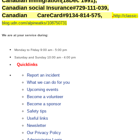
Canadian Immigration(18Dec 1991),
Canadian social Insurance#729-111-039,
Canadian CareCard#9134-814-575,
.
http://classic-
blog.udn.com/alpineatks/108750731
We are at your service during:
Monday to Friday 9:00 am - 5:00 pm
Saturday and Sunday 10:00 am - 4:00 pm
Quicklinks
Report an incident
What we can do for you
Upcoming events
Become a volunteer
Become a sponsor
Safety tips
Useful links
Newsletter
Our Privacy Policy
Administrator Login