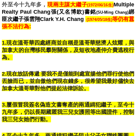
外至今十九年多，
現兩主謀大繼子
Multiple
(
1972/06/16生)
Realty Paul Chang張(又名博欽)書銘
綁
(SU-Ming Chang)
匪次繼子張雲翔Clark Y.H. Chang
等仍有囂
(1974/05/18生)
張不法行為:
1.現在溫哥華四處經商並自稱是溫哥華慈濟人炫耀
，
與
加拿大的台灣移民
攀附
關係
，
及短收地產仲介費逃稅行
為。
2.現在放話傳遞 要我不是僅能到處宣揚他們罪行使他們
丟臉而已，並自傲他們現在錢多，很希望我最好儘快去
加拿大溫哥華對他們提起法律訴訟
。
3.屢假冒我簽名偽造文書奪產的兩通緝犯繼子，至今十
九年多，仍以長期藏匿我三兒女護照等出國證件，控制
我三兒女她們行動
。
4.至今十九年多，兩通緝犯繼子阻止父子女聯絡團圓，