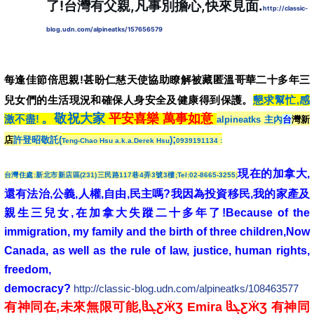
了!台灣有父親,凡事別擔心,快來見面.
http://classic-
blog.udn.com/alpineatks/157656579
每逢佳節倍思親!甚盼仁慈天使協助瞭解被藏匿溫哥華二十多年三
兒女們的生活現況和確保人身安全及健康得到保護。
懇求幫忙,感
。
敬祝大家
平安喜樂 萬事如意
激不盡!
alpineatks
主內
台
灣新
;
店
許登昭敬託
(
)
Teng-Chao Hsu a.k.a.Derek Hsu
0939191134
:
現在的加拿大,
台灣住處:新北市新店區(231)三民路117巷4弄3號3樓;Tel:02-8665-3255;
還有法治,公義,人權,自由,民主嗎?我因為投資移民,我的家產及
親生三兒女,在加拿大失蹤二十多年了!Because of the
immigration, my family and the birth of three children,Now
Canada, as well as the rule of law, justice, human rights,
freedom,
democracy?
http://classic-blog.udn.com/alpineatks/108463577
有神同在,未來無限可能,ჱܓƸӜƷ Emira ჱܓƸӜƷ 有神同