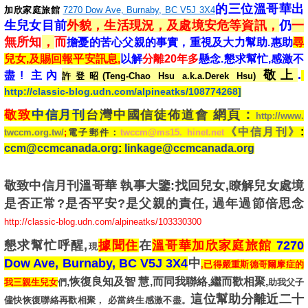
的三位溫哥華出
加欣家庭旅館
7270 Dow Ave, Burnaby, BC V5J 3X4
生兒女目前
外貌，生活
現況
，及處境安危等資訊
，
仍
一
無所知
，
而
擔憂的苦心父親的事實，重視及大力幫助.
惠助
尋
兒女,及賜回報平安訊息,
以解
分離20年多
懸念.懇求幫忙,感激不
敬上
.
盡! 主內
許登昭(Teng-Chao Hsu a.k.a.Derek Hsu)
http://classic-blog.udn.com/alpineatks/108774268]
網頁：
敬致
中信月刊
台灣中國信徒佈道會
http://www.
《中信月刊》
:
twccm.org.tw/
;
電子郵件：
twccm@ms15. hinet.net
ccm@ccmcanada.org
:
linkage@ccmcanada.org
敬致中信月刊溫哥華 執事大鑒:找回兒女,瞭解兒女處境
是否正常?是否平安?是父親的責任, 過年過節倍思念
http://classic-blog.udn.com/alpineatks/103330300
懇求幫忙呼醒,
據聞住
在
溫哥華加欣家庭旅館
7270
現
Dow Ave, Burnaby, BC V5J 3X4
中
,
已得嚴重斯德哥爾摩症的
,恢復良知及智 慧,而同我聯絡,繼而歡相聚,
我三親生兒女
們
助我父子
這位幫助分離近二十
儘快恢復聯絡再歡相聚， 必當終生感激不盡。