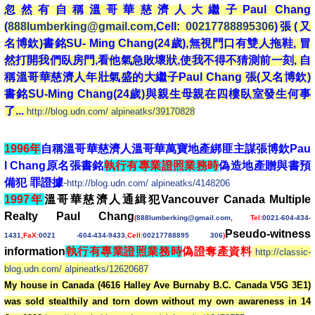
忽然有自稱溫哥華慈濟人大繼子Paul Chang
(
888lumberking@gmail.com
,Cell:
00217788895306
)張(又
名博欽)書銘SU- Ming Chang(24歲),無視門口有雙人拖鞋, 冒
然打開我們臥房門,看他氣急敗壞狀,使我不得不猜測前一刻, 自
稱溫哥華慈濟人年壯氣盛的大繼子Paul Chang 張(又名博欽)
書銘SU-Ming Chang(24歲)與親生母親在四樓臥室發生何事
了...
http://blog.udn.com/ alpineatks/39170828
1996年
自稱溫哥華慈濟人溫哥華萬寶地產綁匪主謀張博欽Pau
l Chang原名張書銘
執行有專業證照業務時
偽造地產贈與書預
備犯 罪證據
-
http://blog.udn.com/ alpineatks/4148206
1997年
溫哥華慈濟人通緝犯Vancouver Canada Multiple
Realty Paul Chang
(
888lumberking@gmail.com
, Tel:
0021-604-434-
Pseudo-witness
1431
,FaX:
0021 -604-434-9433
,Cell:
00217788895 306
)
information
執行有專業證照業務時
偽證奪產資料
http://classic-
blog.udn.com/ alpineatks/12620687
My house in Canada (4616 Halley Ave Burnaby B.C. Canada V5G 3E1)
was sold stealthily and torn down without my own awareness in 14