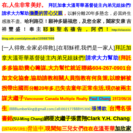
在,人生非常美好。
拜託加拿大溫哥華基督徒主內弟兄姐妹們!
請求大力幫助
擔憂的苦心父親
，
以解分離20年多懸念，必當終生
感激不盡。
哈利路亞！願神多賜福您，及您全家，闔家安康 吉
祥豐盛！奉主
耶穌聖名禱告，阿們！
http://classic-
blog.udn.com/alpineatks/109887999
[一人得救,全家必得救],[在耶穌裡,我們是一家人
]
拜託加
拿大溫哥華基督徒主內弟兄姐妹們!
請求大力幫助
!
拜託
多多協助費心籌謀,大力幫忙就近聯絡604-267-0901台
加文化協會,協助請教相關人員指教有何良策,以瞭解被
拐帶出國而
失去童年正常生活,現
兩主
分離20年多,
已
仍被
謀
大繼子
Vancouver Canada Multiple Realty
Paul Chang
1972/06/16
生
台灣名張
張博欽
(
888lumberking@gmail.com,Cell:00217788895306
)
,
書銘
綁匪次繼子張雲翔Clark Y.H. Chang
(SU-Ming Chang)
脅迫中
,
現聞知
三兒女們
在溫哥華
加欣家
住在
(1974/05/18生)