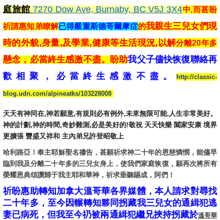
庭旅館
7270 Dow Ave, Burnaby, BC V5J 3X4
中,而甚盼
我親生三兒女們現
祈請惠知弟瞭解
已得嚴重斯德哥爾摩症
的
時的外貌,身量,及學業,健康等生活現況,以解
分離20年多
懸念，必當終生感激不盡。盼助
我父子儘快恢復聯絡再
歡相聚，
必當
終生感
激不盡。
http://classic-
blog.udn.com/alpineatks/103228008
天天有神同在,神若願意,有規則必有例外,未來無限可能,人生非常美好。
神的計劃,神的時間,奇妙難測,必是美好的!敬祝 天天快樂 闔家安康 境界
更擴張 豐盛又祥和 主內弟兄許登昭敬上
哈利路亞！奉主耶穌聖名禱告，甚願祈求神二十年的恩慈憐憫，能儘
早
臨到我及分離二十年多的三兒女身上，使我們家庭恢復，願再次將
所有
榮耀恩典頌讚歸于我主耶和華神，祈求垂聽賜成，阿們！
祈盼惠助轉知加拿大溫哥華各界媒體，本人請求對尋找
二十年多，至今因輾轉知夥同
拐藏我三兒女的通緝犯逃
妻已病死
，
但我至今礽被兩通緝犯繼兄挾持
拐藏於
溫哥華