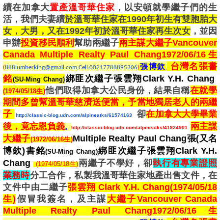
續在加拿大
置產溫哥華住家
，以安頓就學繼子們的生
活，我們夫妻續
於溫哥華住家在1990年初生有雙胞胎大
女，大男，又在1992年初於溫哥華住家再生次女
，並因
申辦
投資移民順利
幫助兩繼子
兩主謀
大繼子
Vancouver
Canada Multiple Realty Paul Chang
1972/06/16生
台灣名張書
張博欽
(
888lumberking@gmail.com,Cell:00217788895306
)
,
銘
綁匪次繼子張雲翔Clark Y.H. Chang
(SU-Ming Chang)
他們取得加拿大公民身份，結果自稱
在就學
(1974/05/18生)
期間多曾幫溫哥華慈濟送便當，予當地獨居老人的兩繼
子
卻
在加拿大大學畢業
http://classic-blog.udn.com/alpineatks/61574163
後，竟忘恩負義
兩主謀
。
http://classic-blog.udn.com/alpineatks/41924901
大繼子
Multiple Realty Paul Chang張(又名
(
1972/06/16生)
博欽)書銘
綁匪次繼子張雲翔Clark Y.H.
(SU-Ming Chang)
Chang
兩繼子不學好，卻
執行有專業證照
(1974/05/18生)
業務時
分工合作，私製我溫哥華住家地產出售文件，在
文件中由二繼子
張雲翔 Clark Y.H. Chang(1974/05/18
生)
假冒我簽名，及主謀
大繼子
Vancouver Canada
Multiple Realty Paul Chang
1972/06/16生