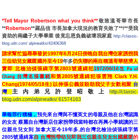
*Tell Mayor Robertson what you think**
敬致溫哥華市長
**
Robertson
**羅品信
市長加拿大現況的教育失敗了**!**受我
資助的兩繼子大學畢業
後竟忘恩負義破壞我家庭
http://classic-
blog.udn.com/ alpineatks/42406368
請求幫忙協尋舉發於1997年6月24日傍晚自我台灣住家誘拐我
三位幼兒女藏匿國外至今
19
年多
仍失聯的兩自稱溫哥華慈濟人
實即 北檢治偵張緝字第2803號
通緝犯
1972/06/16生
Pa ul
台灣名張書銘
和第2805號
通緝犯張雲翔 Clark Y.H.
Chang
Chang(1974/05/18生) 以伸張公義並盼助我父子女歡相聚
台
主內弟兄許登昭敬上
灣
http://classic-
blog.udn.com/alpineatks/ 61574163
舉報罪行積極，
預先來台灣與不懂英文的母親及他在台灣認識
的女友 蔡麗自台灣新店住家拐帶我當時都在再興小學就讀的三
位親生兒女到 加拿大至今19年多,的台灣北檢治偵張緝字第
2805號通緝案
自 台灣拐帶幼兒即我三位親生兒女出國藏匿
的