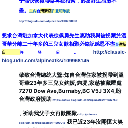
子儘快恢復聯絡再歡相聚，
必當終生感激不
盡。
主內
台
灣新店
許登昭敬託
http://blog.udn.com/alpineatks/103228008
懇求台灣駐加拿大代表徐佩勇先生惠助我與被拐藏於溫
哥華分離二十年多的三兒女歡相聚必銘記感恩不盡
台
灣新
。
http://classic-
店
許登昭
blog.udn.com/alpineatks/109968145
敬致台灣總統大鑒:知自台灣住家被拐帶到溫
哥華23年多三兒女鈞媛,鈞堤,家慈被藏匿處
7270 Dow Ave,Burnaby,BC V5J 3X4,盼
台灣政府援助 
http://classic-blog.udn.com/alpineatks/111932750
 , 祈助我父子女再歡團聚.
http://classic-
 我已近23年沒開懷大笑
blog.udn.com/alpineatks/111599012