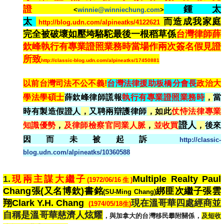
證
鍾太
<
winnie@winniechung.com
>
太
而造成我家庭
http://blog.udn.com/alpineatks/4122621
完全被破壞如壓垮駱駝最後一根稻草係
台灣律師薛
欽峰執行有專業證照業務時當場作兩次簽名假見證
所致
http://classic-blog.udn.com/alpineatks/17450881
以前台灣
司法不公不義!
台灣法律援助板橋分會長
政治大
學
法學碩士
薛欽峰律師謊報
執行有專業證照業務時
，
當
時有製造假
證人
，
又聘兩辯護律師
，如此
仗恃法律專業
證人
知識優勢
，
及律師檢察官同業人脈
，
並收買
，
後來
因而未被起訴
http://classic-
blog.udn.com/alpineatks/10360588
1.
現兩主謀大繼子
Multiple Realty Paul
(
1972/06/16生)
Chang張(又名博欽)書銘
綁匪次繼子張雲
(SU-Ming Chang)
翔Clark Y.H. Chang
現在
溫哥華四處經商並
(1974/05/18生)
自稱是溫哥華慈濟人炫耀
，與加拿大的台灣移民攀附關係，
及短收