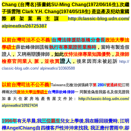
Chang (台灣名)張書銘SU-Ming Chang(1972/06/16生),次繼
子張雲翔 Clark Y.H. Chang(1974/05/18生) 是盜產及犯幼童國
際綁架案兩主謀
http://classic-blog.udn.com/
alpineatks/26725387
以前台灣
司法不公不義!
台灣法律援助板橋分會長
政治大學
法
學碩士
薛欽峰律師謊報
執行有專業證照業務時
，
當時有製造假
證人
，
又聘兩辯護律師
，如此
仗恃法律專業知識優勢
，
及律師
證人
檢察官同業人 脈
，
並收買
，
後來因而未被起訴
http://
classic-blog.udn.com/ alpineatks/10360588
以前台灣
司法不公不義!
Taiwans北檢治偵張緝字
第
280
4
號
通緝犯
江明
樺兩次找
政治大學
法學碩士
台灣薛欽峰律師
一 同製造偽造我簽名及假見證我
加拿大住家房地產售屋文件於:
http://classic-blog.udn.com/
alpineatks/10927434
1996年
有天早晨,我
三位親生
兒女上學後,我在睡回頭覺時, 江明
樺AngelChiang自四樓客戶性沖沖來找我, 我正應付雲雨中,卻