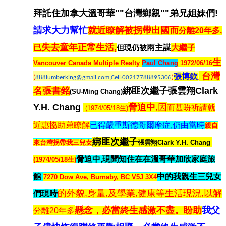
拜託住加拿大溫哥華""台灣鄉親""弟兄姐妹們!
請求大力幫忙
就近瞭解被拐帶出國而
分離20年多,
失去童年正常生活,
已
但現
仍被
兩主謀
大繼子
生
Vancouver Canada Multiple Realty
Paul Chang
1972/06/16
台灣
張博欽
(
888lumberking@gmail.com,Cell:00217788895306
)
,
名張書銘
綁匪次繼子張雲翔Clark
(SU-Ming Chang)
Y.H. Chang
脅迫中
,因
而甚盼祈請就
(1974/05/18生)
近惠協助弟瞭解
已得嚴重斯德哥爾摩症,仍由當時
親自
綁匪次繼子
來台灣拐帶我三兒女
張雲翔Clark Y.H. Chang
脅迫中,現聞知住在在溫哥華加欣家庭旅
(1974/05/18生)
館
中的我親生三兒女
7270 Dow Ave, Burnaby, BC V5J 3X4
的外貌,身量,及學業,健康等生活現況,以解
們現時
懸念，必當終生感激不盡。盼助
我父
分離20年多