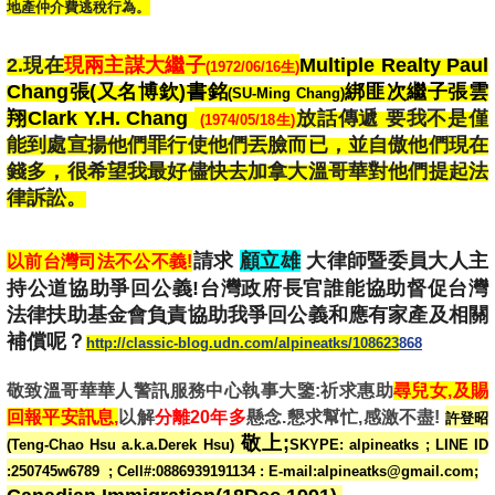
地產仲介費逃稅行為。
2.現在
現兩主謀大繼子
Multiple Realty Paul
(
1972/06/16生)
Chang張(又名博欽)書銘
綁匪次繼子張雲
(SU-Ming Chang)
翔Clark Y.H. Chang
放話傳遞 要我不是僅
(1974/05/18生)
能到處宣揚他們罪行使他們丟臉而已，並自傲他們現在
錢多，很希望我最好儘快去加拿大溫哥華對他們提起法
律訴訟。
請求
顧立雄
大律師暨委員大人主
以前台灣
司法不公不義!
持公道協助爭回公義!
台灣政府長官誰能協助督促台灣
法律扶助基金會負責協助我爭回公義和應有家產及相關
補償呢？
http://classic-blog.udn.com/alpineatks/108623
868
敬致溫哥華華人警訊服務中心執事大鑒:祈求惠助
尋兒女,及賜
回報平安訊息,
以解
分離20年多
懸念.懇求幫忙,感激不盡!
許登昭
敬上;
(Teng-Chao Hsu a.k.a.Derek Hsu)
SKYPE: alpineatks ; LINE ID
:250745w6789 ; Cell#:0886939191134 : E-mail:alpineatks@gmail.com;