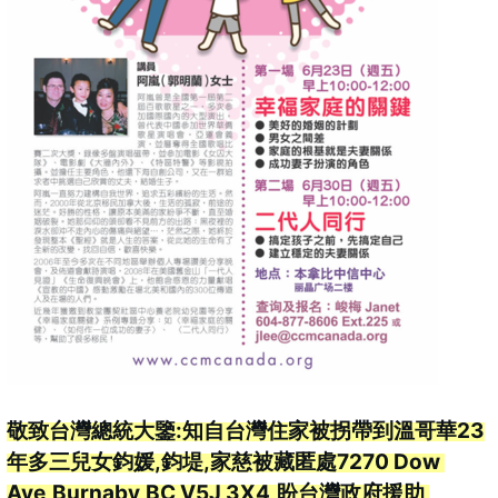
敬致台灣總統大鑒:知自台灣住家被拐帶到溫哥華23
年多三兒女鈞媛,鈞堤,家慈被藏匿處7270 Dow 
Ave,Burnaby,BC V5J 3X4,盼台灣政府援助 