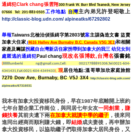
通緝犯Clark chang張雲翔
300 Frank W. Burr Blvd Teaneck, New Jersey
主內弟兄許登昭敬上
工作地點
台灣
07666 Tel: 201-883-0505
http://classic-blog.udn.com/ alpineatks/67292802
舉報
Taiwans北檢治偵張緝字第2803號
案
主謀偽造文書 盜賣
加拿大住家
和相關
(
4616 Halley Ave Burnaby B.C. Canada V5G 3E1
)
家產及籌謀
拐藏自台灣新店住家拐帶到加拿大的我三
幼
兒女到
現改名張博欽,台灣名
張書銘
處匿逃的通緝犯
Paul chang
(
888lumberki ng@gmail.com,Cell: 00217788895306,Tel:0021-604-
居住地點:溫哥華加欣家庭旅館
現
4341431,FaX:0021-604-4349433
),
7270 Dow Ave, Burnaby, BC V5J 3X4
http://classic-blog.udn.com/
alpineatks/67316031
我本有加拿大投資移民身份，早在1987年底離開上班約
七年台塑企業工作崗位，與同居七年女友
一同創業，賺
錢扶養
其前夫遺下兩
在加拿大就讀中學的繼子
，後來同
進同出經商而順利賺大錢，即
結婚
成夫妻後，再申辦加
拿大投資移民，以協助繼子們取得加拿大居民身份，又