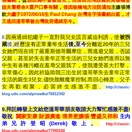
張書銘
誤以為不會被追究
而潛回台灣設籍於其
板橋
堂
，
姐夫警察余X霖戶口事有關
後因板橋地方法院通知
主嫌張博
，
欽
大繼子1972/06/16生 Paul Chang 台灣名字張書銘
出庭
才
。
又逃回溫哥華被台灣政府通緝至今
因兩通緝犯繼子一直對我兒女謊言威迫利誘，使
被拐
8.
藏
後
,
經
歷沒有正常童年生活
後
,
至今
分離近20年
的三兒
女她們現在得了嚴重斯德哥爾摩症
，而
逃避父親，
否認
父親，甚至於失去童年正常生活的三兒女她們進而以無
中生有各種污衊在羞辱父親我了，使我遭受甚大打擊，
非常傷心，因此祈協助我三出生於溫哥華失去童年正常
生活的親生3兒女,儘快脫離魔掌控制,而回心轉意，父子
女再歡相聚，必當終生感激不盡
。
http://classic-
blog.udn.com/alpineatks/76812342
9.拜託轉發上文給您溫哥華朋友敬請大力幫忙感激不盡!
敬祝
闔家安康 財源廣進 境界更擴張 豐盛又祥和
主內
弟兄許登昭(Derek)敬上
。
http://classic-
blog.udn.com/alpineatks/77949100