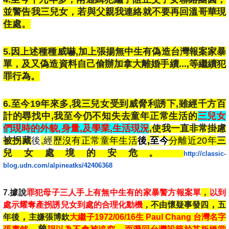
並警告我三兒女，若與父親我連絡就不要再回溫哥華現
住處。
5.因上述種種威嚇,加上張揚無中生有偽造台灣報案家暴
單，及又偽造資料自己偷辦加拿大離婚手續...,等繼續犯
罪行為。
6.至今19年來多,我三兒女受到威脅利誘下,雖經千方百
計的尋找中,我至今仍不知失去童年正常生活的
三兒女
們現時的外貌,身量,及學業,生活現況
,使我一直非常掛慮
被拐藏
後
,
經
歷沒有正常童年生活
後
,
至今
分離近20年
三
兒女處境的安危。
http://classic-
blog.udn.com/alpineatks/
42406368
7.據說
罪犯母子三人手上有無中生有的家暴警方報案單
，
以到
，
處示耀奪產拐誘兒女到處的
合理化
動機
，不由懷疑事發四
五
，
年後
主嫌張博欽
大繼子1972/06/16生 Paul Chang 台灣名字
，
曾
，