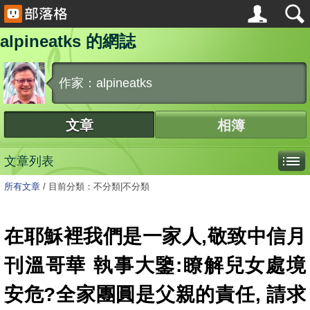
alpineatks 的網誌
作家：alpineatks
文章
相簿
文章列表
所有文章
/
目前分類：不分類|不分類
在耶穌裡我們是一家人,敬致中信月
刊溫哥華 執事大鑒:瞭解兒女處境
安危?全家團圓是父親的責任, 請求