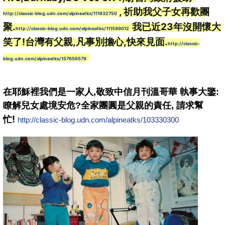
 , 祈助我父子女再歡團
http://classic-blog.udn.com/alpineatks/111932750
聚.
 我已近23年沒開懷大
http://classic-blog.udn.com/alpineatks/111599012
笑了!台灣有父親,凡事別擔心,快來見面.
http://classic-
blog.udn.com/alpineatks/157656579
在耶穌裡我們是一家人,敬致中信月刊溫哥華 執事大鑒:
瞭解兒女處境安危?全家團圓是父親的責任, 請求幫
!
忙
http://classic-blog.udn.com/alpineatks/103330300