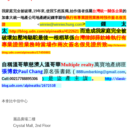
我家庭完全被破壞,19年來,使我孓然孤獨,始作俑者係
屬
台灣統一關係企業
的
加拿大統一地產公司地產經紀鍾李穎怡
執行有專業證照業務時預作簽名
假見
>
鍾太
證
<
winnie@winniechung.com
太
而造成我家庭完全被
http://blog.udn.com/alpineatks/4122621
破壞如壓垮駱駝最後一根稻草係
台灣律師薛欽峰執行有
專業證照業務時當場作兩次
簽名
假見證所致
http://classic-
blog.udn.com/alpineatks/17450881
自稱溫哥華慈濟人溫哥華
Multiple realty
萬寶地產綁匪
張博欽
原名張書銘
(
Paul Chang
888lumberking@
gmail.com
,
是盜產主謀
。
Cell:
00217788895306
)
http
://classic-
blog.udn.com/alpineatks/2672538
本拿比中信中心
麗晶廣場二樓
Crystal Mall, 2nd Floor