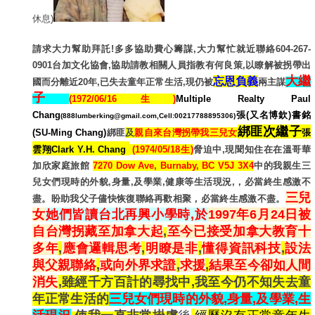
休息)
請求大力幫助拜託!多多協助費心籌謀,大力幫忙就近聯絡604-267-
0901台加文化協會,協助請教相關人員指教有何良策,以瞭解被拐帶出
大繼
忘恩負義
國而分離近20年,已失去童年正常生活,現仍被
兩主謀
子
(
1972/06/16生)
Multiple Realty Paul
Chang
張(又名博欽)書銘
(888lumberking@gmail.com,Cell:00217788895306)
綁匪次繼子
(SU-Ming Chang)
綁匪
及
親自來台灣拐帶我三兒女
張
雲翔Clark Y.H. Chang
(1974/05/18生)
脅迫中,現聞知住在在溫哥華
加欣家庭旅館
7270 Dow Ave, Burnaby, BC V5J 3X4
中的我親生三
兒女們現時的外貌,身量,及學業,健康等生活現況,，必當終生感激不
三兒
盡。盼助我父子儘快恢復聯絡再歡相聚，必當終生感激不盡。
女
她們皆讀台北再興小學時,於
1997年6月24日被
自台灣拐藏至加拿大起
,
至今已接受加拿大教育十
多年
,
應會邏輯思考
,
明瞭是非
,
懂得資訊科技
,
設法
與父親聯絡
,
或向外界求證
,
求援
,
結果至今卻如人間
消失
,雖經千方百計的尋找中,我至今仍不知失去童
年正常生活的
三兒女們現時的外貌,身量,及學業,生