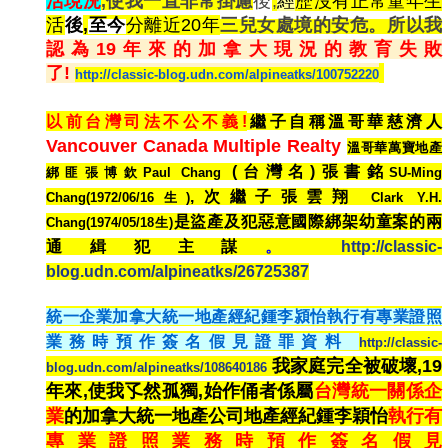
活現況
,使我一直非常掛慮
後
,
經
歷沒有正常童年生
活
後
,
至今
分離近20年
三兒女處境的安危。所以我
認為19年來的加拿大現況的教育失敗
了!
http://classic-blog.udn.com/alpineatks/100752220
以前台灣
司法不公不義!
繼子自稱溫哥華慈濟人
Vancouver Canada Multiple Realty
溫哥華萬寶地產
(台灣名)張書銘
綁匪張博欽Paul Chang
SU-Ming
,次繼子張雲翔
Chang(1972/06/16生)
Clark Y.H.
是盜產及犯惡意國際綁架幼童案的兩
Chang(1974/05/18生)
通緝犯主謀
。
http://classic-
blog.udn.com/alpineatks/26725387
統一企業加拿大統一地產經紀鍾李潁怡執行有專業證照
業務時預作簽名假見證罪資料
http://classic-
我家庭完全被破壞,19
blog.udn.com/alpineatks/108640186
年來,使我孓然孤獨,始作俑者係屬
台灣統一關係企
業
的加拿大統一地產公司地產經紀鍾李穎怡
執行有
專業證照業務時預作簽名假見