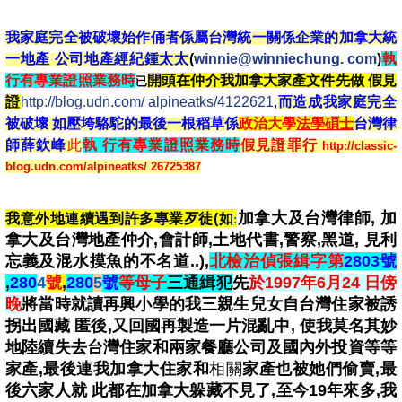
我家庭完全被破壞始作俑者係屬台灣統一關係企業的加拿大統
一地產 公司地產經紀鍾太太
(
winnie@winniechung. com
)
執
行有專業證照業務時
開頭在仲介我加拿大家產文件先做 假見
已
證
http://blog.udn.com/ alpineatks/4122621
,
而造成我家庭完全
被破壞 如壓垮駱駝的最後一根稻草係
政治大學
法學碩士
台灣律
師薛欽峰
此
執 行有專業證照業務時
假見證罪行
http://classic-
blog.udn.com/alpineatks/ 26725387
加拿大及台灣律師, 加
我意外地連續遇到許多專業歹徒(如
:
拿大及台灣地產仲介,會計師,土地代書,警察,黑道, 見利
忘義及混水摸魚的不名道..),
北
檢治偵張緝字第
2803號
,
280
4
號
,
280
5
號
等母子
三通緝犯
先
於1997年6月24 日傍
晚
將當時就讀再興小學的我三親生兒女自台灣住家被誘
拐出國藏 匿後,又回國
再
製造一片混亂中, 使我莫名其妙
地陸續失去台灣住家和兩家餐廳公司及國內外投資等等
家產,最後連我加拿大住家和
相關
家產
也被她們偷賣
,最
後六
家人就 此都在加拿大躲藏不見了,至今19年來多,我