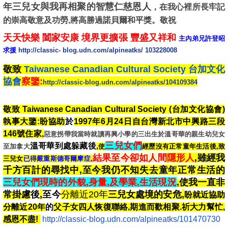
年三兒女與我再相聚的智慧仁慈恩人
，在我心裡所長牢記
的崇高敬意及功勞,將高勝過諾貝爾和平獎。
敬祝
天天快樂 闔家安康 境界更擴張 豐盛又祥和
主內弟兄許登昭
求援
http://classic- blog.udn.com/alpineatks/ 103228008
敬致
Taiwanese Canadian Cultural Society 台加文化
協會
察鑒
:
http://classic-blog.udn.com/alpineatks/104109384
敬致 Taiwanese Canadian Cultural Society (台加文化協會)
執事大鑒:盼協助
於
1997年6月24日自台灣新北市中興路三段
146號住家
,
惡意
拐帶我當時就讀再興小學的三出生於溫哥華的親生幼兒女
三兒女們
溫哥華到處躲藏後
,
至
加拿大
使
經歷沒有正常童年生活後,致
結果至今卻如人間
隱形人
,雖經我
三兒女
已得嚴重斯德哥爾摩症
,
千方百計的尋找中,至今我仍不知失去童年正常生活的
三兒女們現時的外貌,身量,及學業,生活現況
,使我一直非
常掛慮
後
,
至今
分離近20年
三兒女處境的安危
,
盼就近協助
分離近20年
的
父子女四人恢復聯絡,期進而歡相聚.祈大力幫忙,
感恩不盡!
http://classic-blog.udn.com/alpineatks/101470730