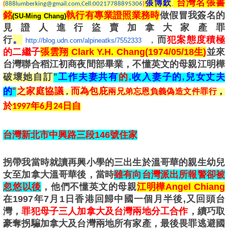
台灣名張書
張博欽
(
888lumberking@gmail.com,Cell:00217788895306
)
,
銘
執行有專業證照業務時
做假冒我簽名的
(SU-Ming Chang)
見證人進行盜賣加拿大家產罪
行
。
，
而
犯案態度積極
http://blog.udn.com/alpineatks/7552333
的二繼子
張雲翔 Clark Y.H. Chang(1974/05/18生)
並來
台灣聯合稻江初商夜間部畢業，不懂英文的母親江明樺
破壞她自訂
"
工作夫妻共有
的
,收入妻子的,兒女丈夫
的
"
之家庭協議
而為包庇
兩兄弟忘恩負義偽造文件罪行
，
，
於
1997年6月24日自
台灣新北市中興路三段146號住家
拐帶我當時就讀再興小學的三出生於溫哥華的親生幼兒
女至加拿大溫哥華後，當時
雖有向台灣派出所報警卻被
忽悠以後
，他們不懂英文的母親
江明樺Angel Chiang
在1997年7月1日香港回歸中國一個月半後,又回頭台
灣，
罪犯母子三人加拿大及台灣兩地分工合作
，續巧取
豪奪拐騙加拿大及台灣兩地所有家產，最後畏罪逃避國