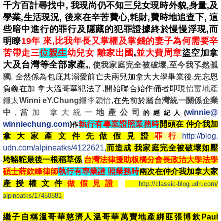
千方百計尋找中, 我現尚仍不知三兒女現時外貌,身量,及
學業,生活現況, 後來在辛苦費心,耗財,費時地追查下, 這
些暗中進行的罪行及隱藏的犯罪證據終於慢慢浮現,而
明瞭
19年 來,比我年長又掌權及掌錢的妻子為何需要辛
苦帶走三
位親生
幼兒女 離家出國
,
並大費周章
盜空
加拿
大及台灣等全部家產,
, 使我家庭完全被破壞,至今我孓然孤
獨
, 全然係為包庇其溺愛前亡夫兩兒加拿大大學畢業後
,
先忘恩
負義在加 拿大溫哥華犯法了
,開始
聯合始作俑者即現
怡富地產
鍾太
Winni eY.Chung
鍾李穎怡
,
在先
前於
屬
台灣統一關係企業
中
,
當
加 拿大統一
地產公司
winnie@
的經紀人(
winniechung.com
)
執行有專業證照業務時
開頭在 仲介我加
作
拿大家產文件先做假見證
罪行
http://blog.
udn.com/alpineatks/4122621
,
而
造成 我家庭完全被破壞如壓
垮駱駝最後一根稻草係
台灣法律援助板橋分會長政治大學
法學
碩士
薛欽峰律師
執行有專業證 照業務時
兩次在仲介我加拿大家
產授權文件
做假見證
http://classic-blog.udn.com/
alpineatks/17450881
繼子自稱溫哥華慈濟人溫哥華萬寶地產綁匪張博欽Paul