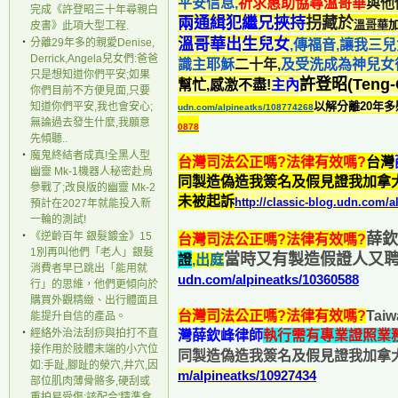
平安信息,
祈求惠助協尋溫哥華
與他
完成《許登昭三十年尋親白
兩通緝犯繼兄挾持
拐藏於
溫哥華
皮書》此項大型工程.
溫哥華出生兒女
‧
分離29年多的親愛Denise,
,傳福音,讓我三
Derrick,Angela兒女們:爸爸
識主耶穌
二十年
,
及受洗成為神兒女
只是想知道你們平安;如果
許登昭(Teng-C
幫忙,感激不盡!
主內
你們目前不方便見面,只要
以解分離20年多
知道你們平安,我也會安心;
udn.com/alpineatks/108774268
無論過去發生什麼,我願意
0878
先傾聽..
‧
魔鬼終結者成真!全黑人型
台灣
司法公正嗎?法律有效嗎?
台灣
幽靈 Mk-1機器人秘密赴烏
同製造偽造我簽名及假見證我加拿
參戰了;改良版的幽靈 Mk-2
未被起訴
http://classic-blog.udn.com/a
預計在2027年就能投入新
一輪的測試!
‧
《逆齡百年 銀髮鍍金》15
薛欽
台灣
司法公正嗎?法律有效嗎?
1別再叫他們「老人」銀髮
當時又有製造假證人又
證
,出庭
消費者早已跳出「能用就
udn.com/alpineatks/10360588
行」的思維，他們更傾向於
購買外觀精緻、出行體面且
台灣
司法公正嗎?法律有效嗎?
T
ai
能提升自信的產品。
‧
經絡外治法刮痧與拍打不直
灣薛欽峰律師
執行需有專業證照業
接作用於肢體末端的小穴位
同製造偽造我簽名及假見證我加拿
如:手趾,腳趾的滎穴,井穴,因
m/alpineatks/10927434
部位肌肉薄骨骼多,硬刮或
重拍易受傷;該配合'精準食