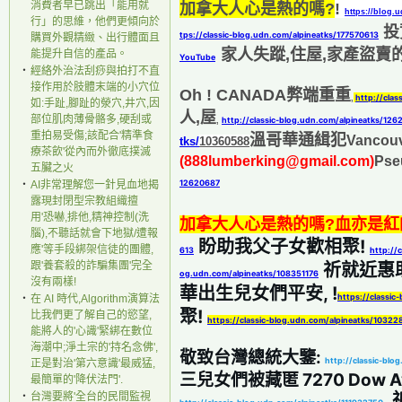
消費者早已跳出「能用就
加拿大人心是熱的嗎?
!
https://blog.
行」的思維，他們更傾向於
投
tps://classic-blog.udn.com/alpineatks/177570613
購買外觀精緻、出行體面且
家人失蹤,住屋,家產盜賣
能提升自信的產品。
YouTube
‧
經絡外治法刮痧與拍打不直
接作用於肢體末端的小穴位
Oh ! CANADA弊端重重
http://cla
,
如:手趾,腳趾的滎穴,井穴,因
人,屋
部位肌肉薄骨骼多,硬刮或
http://classic-blog.udn.com/alpineatks/12
,
重拍易受傷;該配合'精準食
溫哥華通緝犯
Vancouv
tks/
10360588
療茶飲'從內而外徹底撲滅
(888lumberking@gmail.com)
Pse
五臟之火
12620687
‧
AI非常理解您一針見血地揭
露現封閉型宗教組織擅
用'恐嚇,排他,精神控制(洗
加拿大人心是熱的嗎?血亦是紅
腦),不聽話就會下地獄/遭報
 盼助我父子女歡相聚! 
應'等手段綁架信徒的團體,
613
http://
跟'養套殺的詐騙集團'完全
 祈就近惠
og.udn.com/alpineatks/108351176
沒有兩樣!
華出生兒女們平安, !
https://classic
‧
在 AI 時代,Algorithm演算法
聚! 
比我們更了解自己的慾望,
https://classic-blog.udn.com/alpineatks/1032
能將人的'心識'緊綁在數位
海潮中;淨土宗的'持名念佛',
敬致台灣總統大鑒: 
http://classic-bl
正是對治'第六意識'最威猛,
最簡單的'降伏法門'.
 
‧
台灣要將'全台的民間監視