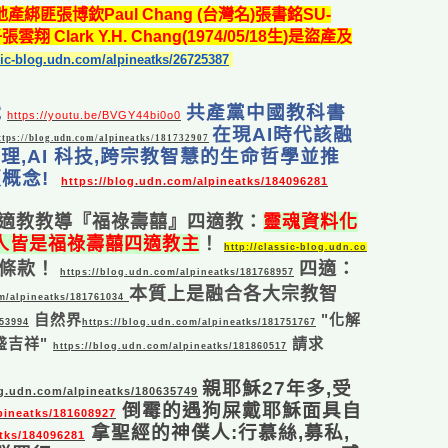
地產
綁匪張博欽Paul Chang (台灣名)張書銘SU-
張雲翔 Clark Y.H. Chang(1974/05/18生)
是盜產及
ssic-blog.udn.com/alpineatks/26725387
戰
共產黨中國教科書
https://youtu.be/BVGY44bi0o0
在現AI時代該融
ttps://blog.udn.com/alpineatks/181732907
倫理,AI 科技,跨宗教智慧的生命哲學並推
概念!
https://blog.udn.com/alpineatks/184096281
適教教
導『福祿壽囍』四適教：
靈魂資料化
人人皆是福祿壽囍四適教主
！
http://classic-blog.udn.co
條款！
四適：
https://blog.udn.com/alpineatks/181768957
本質上是融合各大宗教智
m/alpineatks/181761034
自然界
"化解
853994
https://blog.udn.com/alpineatks/181751767
盛吉祥"
請求
https://blog.udn.com/alpineatks/181860517
親耶穌27年多,受
og.udn.com/alpineatks/180635749
倒霉的遇狗屎戴耶穌面具自
pineatks/181608927
拿聖經的神僕人:行慕絲,募私,
atks/184096281