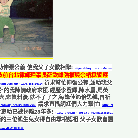
助伸張公義,使我父子女歡相聚!
https://blog.udn.com/alpin
及前台北律師理事長薛欽峰強權與余椿霖警察
祈求幫忙伸張公義,並助我父
g.udn.com/alpineatks/183826514
輕"的我陳情政府求援,經歷李登輝,陳水扁,馬英
去,索資料後,就不了了之,每逢佳節倍思親,再祈
請求直播網紅們大力幫忙!
n.com/alpineatks/183802450
http://cl
惠助已被拐離28年多
!
https://blog.udn.com/alpineatks/18382651
洗腦的三位親生兒女得自由尋根認祖,父子女歡喜團
lpineatks/10360588