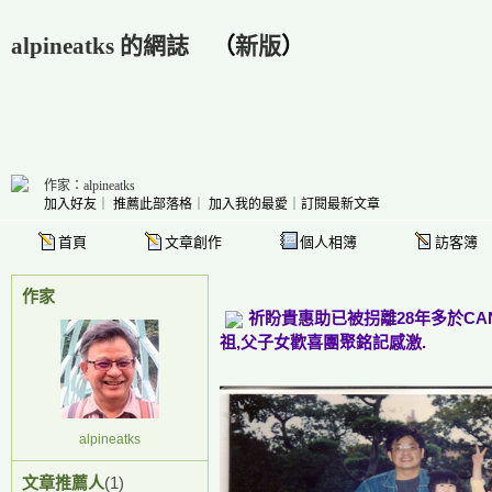
alpineatks 的網誌
（
新版
）
作家：alpineatks
加入好友
｜
推薦此部落格
｜
加入我的最愛
｜
訂閱最新文章
首頁
文章創作
個人相簿
訪客簿
作家
祈盼貴惠助已被拐離28年多於CA
祖,父子女歡喜團聚銘記感激.
alpineatks
文章推薦人
(1)