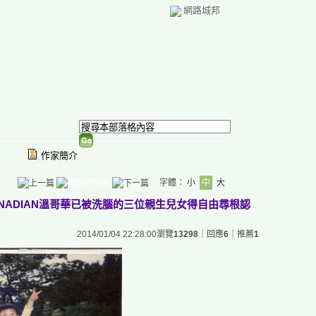
網路城邦
作家簡介
字體：
小
中
大
NADIAN溫哥華已被洗腦的三位親生兒女得自由尋根認
2014/01/04 22:28:00
瀏覽
13298
｜回應
6
｜推薦
1