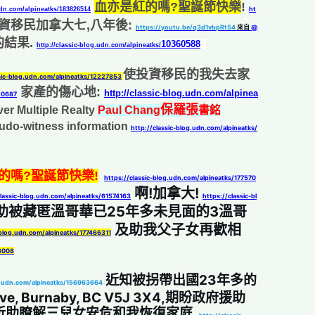
血亦是紅的嗎?聖誕節快樂
!
ht
udn.com/alpineatks/183826514
資移民加拿大七,八年後:
https://youtu.be/q3d1vbpRt54
 來自 
@
的結果.
10360588
http://classic-blog.udn.com/alpineatks/
使投資移民的我失去家
ssic-blog.udn.com/alpineatks/12227853
家產的傷心地:
http://classic-blog.udn.com/alpinea
620687
保羅
張
er Multiple Realty
Paul Chang
書銘
udo-witness information
http://classic-blog.udn.com/alpineatks/
的嗎?聖誕節快樂!
https://classic-blog.udn.com/alpineatks/177570
 啊!加拿大! 
classic-blog.udn.com/alpineatks/61574163
https://classic-bl
助被藏匿溫哥華已25年多未見面的3溫哥
 及助我父子女再歡相
-blog.udn.com/alpineatks/177466311
28008
 近知被拐帶出國23年多的
og.udn.com/alpineatks/156963664
三兒女們被藏匿 7270 Dow Ave, Burnaby, BC V5J 3X4,期盼政府援助 
,祈助瞭解三兒女安危和我恢復家庭. 