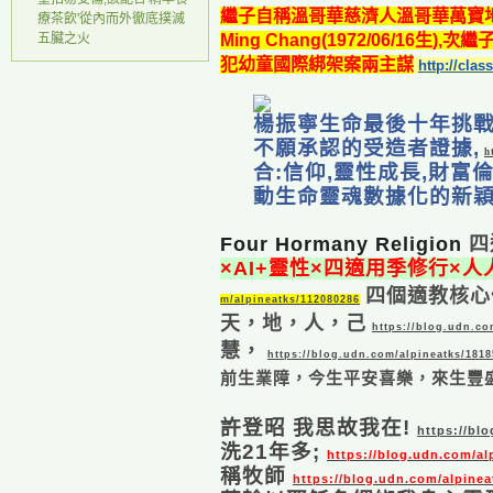
繼子自稱溫哥華慈濟人溫哥華萬寶
療茶飲'從內而外徹底撲滅
五臟之火
Ming Chang(1972/06/16生),次繼子
犯幼童國際綁架案
兩主謀
http://cla
楊振寧生命最後十年挑
不願承認的受造者證據,
h
合:信仰,靈性成長,財富
動生命靈魂數據化的新穎
Four Hormany Religion
四
×AI+靈性×四適用季修行×
四個適教核心
m/alpineatks/112080286
天，地，人，己
https://blog.udn.co
慧，
https://blog.udn.com/alpineatks/181
前生業障，今生平安喜樂，來生豐
許登昭 我思故我在!
https://bl
洗21年多;
https://blog.udn.com/al
稱牧師
https://blog.udn.com/alpine