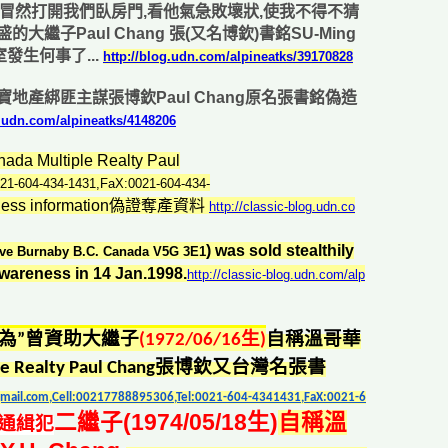
拖鞋,冒然打開我們臥房門,看他氣急敗壞狀,使我不得不猜
繼子Paul Chang 張(又名博欽)書銘SU-Ming
室發生何事了...
http://blog.udn.com/alpineatks/39170828
地產綁匪主謀張博欽Paul Chang原名張書銘偽造
g.udn.com/alpineatks/4148206
Multiple Realty Paul
21-604-434-1431,FaX:0021-604-434-
tness information偽證奪產資料
http://classic-blog.udn.co
) was sold stealthily
Ave Burnaby B.C. Canada V5G 3E1
wareness in 14 Jan.1998.
http://classic-blog.udn.com/alp
為
”曾資助
大繼子
(1972/06/16生)
自稱溫哥華
ple Realty Paul Chang張博欽又台灣名張書
ail.com,Cell:00217788895306,Tel:0021-604-4341431,FaX:0021-6
二繼子(1974/05/
18生)
自稱溫
通緝犯