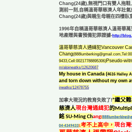
Chang(24歲),無視門口有雙人
測前一刻,自稱溫哥華慈濟人年壯氣盛的大
Chang(24歲)與親生母親在四樓臥
1996年自稱溫哥華慈濟人溫哥華萬寶
地產贈與書預備犯罪證據-
http://blo
溫哥華慈濟人通緝犯Vancouver Canada 
Chang
(888lumberking@gmail.com,Tel:00
Pseudo-wi
9433,Cell:00217788895306)
m/alpineatks/12620687
My house in Canada (
4616 Halley 
and torn down without my own a
ineatks/12478755
加拿大現況的教育失敗了!
”
繼父難
慈濟人
現台灣通緝犯
的Multi
銘
SU-Ming Ch
ang
(
888lumberking@gm
考不上高中，
現台灣
04-4349433
),