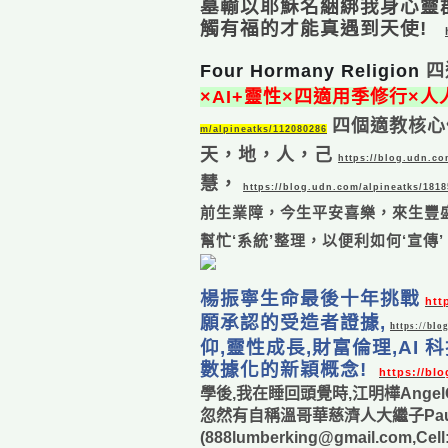
墓輸以耶穌名綑綁我身心靈
觸有福的才能真遇到天使!
Four Hormany Religion
四
×AI+靈性×四適用季修行×
四個適教核心
m/alpineatks/112080286
天，地，人，己
https://blog.udn.co
慧，
https://blog.udn.com/alpineatks/181
前生業障，今生平安喜樂，來生豐
幫忙‘系統’整理，以便利如何‘宣傳
楊振寧生命最後十年挑戰
htt
願承認的受造者證據,
https://bl
仰,靈性成長,財富倫理,AI
數據化的新穎概念!
https://bl
學後,我在睡回頭覺時,江明樺Ange
忽然有自稱溫哥華慈濟人大繼子Paul 
(888lumberking@gmail.com,C