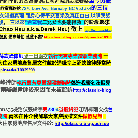
至今仍被
們同年齡的基督徒請託,就近協助設法聯絡
的三位
加欣家庭旅館
7270 Dow Ave, Burnaby, BC V5J 3X4
兒女知道真理,而身心得平安喜樂及真正自由
,
以解我認
後
,
一直以來
"希望我
三兒女也要能得救"
的盼
念.懇求
hao Hsu a.k.a.Derek Hsu) 敬上
.
http://classic-blog.
懸念.
懇求幫忙,感激不盡!
http://classic-blog.udn.com/alpineatks/10936
薛欽峰律師
隔一日兩次
執行需有專業證照業務時
,
一
大住家房地產售屋文件載於通緝令上薛欽峰律師當時
lpineatks/10029399
峰律師
執行需有專業證照業務時
偽造我簽名及假見
聘兩辯護律師後來因而未被起訴
http://classic-blog.
wans北檢治偵張緝字
第
280
4
號
通緝犯
江明樺兩次找
台
務時
,
兩次在仲介我加拿大家產授權文件
做假見證
一
大住家房地產售屋文件於:
http://classic-blog.udn.co