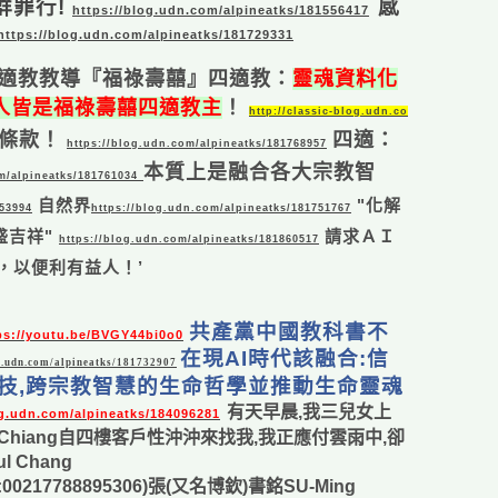
群罪行!
感
https://blog.udn.com/alpineatks/181556417
https://blog.udn.com/alpineatks/181729331
適教教
導『福祿壽囍』四適教：
靈魂資料化
人人皆是福祿壽囍四適教主
！
http://classic-blog.udn.co
條款！
四適：
https://blog.udn.com/alpineatks/181768957
本質上是融合各大宗教智
m/alpineatks/181761034
自然界
"化解
853994
https://blog.udn.com/alpineatks/181751767
盛吉祥"
請求ＡＩ
https://blog.udn.com/alpineatks/181860517
’，以便利有益人！’
共產黨中國教科書不
ps://youtu.be/BVGY44bi0o0
在現AI時代該融合:信
og.udn.com/alpineatks/181732907
 科技,跨宗教智慧的生命哲學並推動生命靈魂
有天早晨,我三兒女上
og.udn.com/alpineatks/184096281
lChiang自四樓客戶性沖沖來找我,我正應付雲雨中,卻
Chang
ell:00217788895306)張(又名博欽)書銘SU-Ming