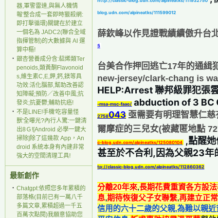
http://classic-blog.udn.com/alpineatks/111932750
器,軍警雷達,與無人機情
blog.udn.com/alpineatks/111599012
報'整合成一套即時獵殺網:
即打擊循環)關鍵在於建立
薛欽峰以作見證戰績續傲升台北
一個名為 JADC2(聯合全域
指揮管制)的大數據與 AI 運
5
算中樞!
‧
銀杏營養成分含:萜烯類Ter
台美合作押回逃亡17年的通緝
penoids,類黃酮Flavonoid
s,維生素C,E,鉀,鈣,鎂等具
new-jersey/clark-chang is w
功效:活化腦部,幫助改善認
HELP:Arrest 聯邦級罪犯張雲翔
知障礙;預防／改善中風;抗
 abduction of 3 BC 
發炎;抗憂鬱;輔助抗癌!
-msa-msc-faao/
‧
不是LINE!手機'吃容量怪
043
亟需要有明理智慧仁慈有
2758
獸'全曝光?內行人驚:一鍵清
爾摩症的三兒女(被藏匿地點 7270 Dow
出8Ｇ![Android 必學一鍵大
掃除]除了這幾款 App，An
 ,點醒
c-blog.udn.com/alpineatks/125080104
droid 系統本身有內建非常
甚至於不合利,因為父親23年
強大的空間清理工具!
tp://classic-blog.udn.com/alpineatks/112860362
最新創作
分離20年來
,
長期花費重資各方設法
‧
Chatgpt:依照您多年累積的
息
,
期待恢復父子女聯繫
,
再建立正常
部落格(目前已有一萬八千
多篇文章,累積超過一千五
信用的六十二歲的父親,為難以親近
百萬次點閱)我願意協助您