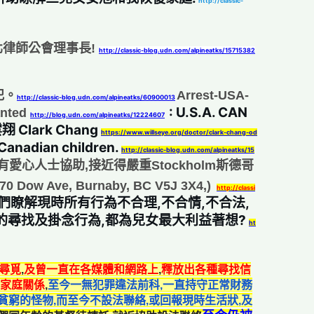
http://classic-
律師公會理事長!
http://classic-blog.udn.com/alpineatks/15715382
犯。
Arrest-USA-
http://classic-blog.udn.com/alpineatks/60900013
 : 
U.S.A. CAN 
anted
http://blog.udn.com/alpineatks/12224607
 Clark Chang 
https://www.willseye.org/doctor/clark-chang-od
Canadian children. 
http://classic-blog.udn.com/alpineatks/15
愛心人士協助,接近得嚴重Stockholm斯德哥
 Ave, Burnaby, BC V5J 3X4,)
http://classi
她們瞭解現時所有行為不合理,不合情,不合法,
的尋找及掛念行為,都為兒女最大利益著想? 
ht
尋覓
,
及曾一直在各媒體和網路上
,
釋放出各種尋找信
家庭關係
,
至今一無犯罪違法前科,一直持守正常財務
貧窮的怪物,而至今不設法聯絡,或回報現時生活狀,及