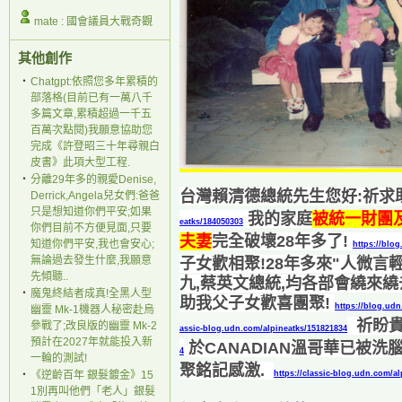
mate : 國會議員大戰奇觀
其他創作
‧
Chatgpt:依照您多年累積的
部落格(目前已有一萬八千
多篇文章,累積超過一千五
百萬次點閱)我願意協助您
完成《許登昭三十年尋親白
皮書》此項大型工程.
‧
分離29年多的親愛Denise,
台灣賴清德總統先生您好:祈求
Derrick,Angela兒女們:爸爸
只是想知道你們平安;如果
我的家庭
被統一財團
eatks/184050303
你們目前不方便見面,只要
夫妻
完全破壞28年多了!
知道你們平安,我也會安心;
https://blo
無論過去發生什麼,我願意
子女歡相聚!28年多來"人微言
先傾聽..
九,蔡英文總統,均各部會繞來繞
‧
魔鬼終結者成真!全黑人型
助我父子女歡喜團聚!
https://blog.ud
幽靈 Mk-1機器人秘密赴烏
祈盼貴
參戰了;改良版的幽靈 Mk-2
assic-blog.udn.com/alpineatks/151821834
預計在2027年就能投入新
於CANADIAN溫哥華已被
4
一輪的測試!
聚銘記感激.
‧
《逆齡百年 銀髮鍍金》15
https://classic-blog.udn.com/a
1別再叫他們「老人」銀髮