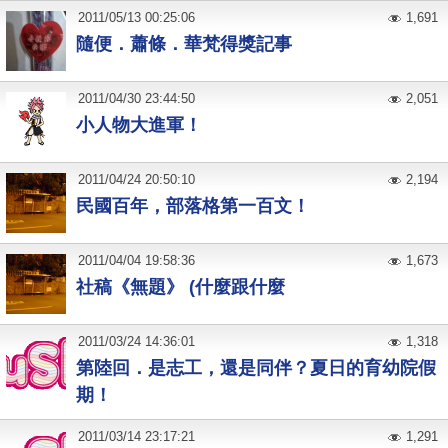
2011
/
05
/
13
00:25:06
1,691
隨便．蕭條．華梵得獎記事
2011
/
04
/
30
23:44:50
2,051
小人物大進軍！
2011
/
04
/
24
20:50:10
2,194
民國百年，部落格第一百文！
2011
/
04
/
04
19:58:36
1,673
社稿《無題》 (什麼跟什麼
2011
/
03
/
24
14:36:01
1,318
第陸回．是志工，還是同伴？夏日的育幼院假
期！
2011
/
03
/
14
23:17:21
1,291