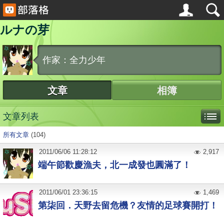
ルナの芽
作家：全力少年
文章
相簿
文章列表
所有文章
(104)
2011
/
06
/
06
11:28:12
2,917
端午節歡慶漁夫，北一成發也圓滿了！
2011
/
06
/
01
23:36:15
1,469
第柒回．天野去留危機？友情的足球賽開打！