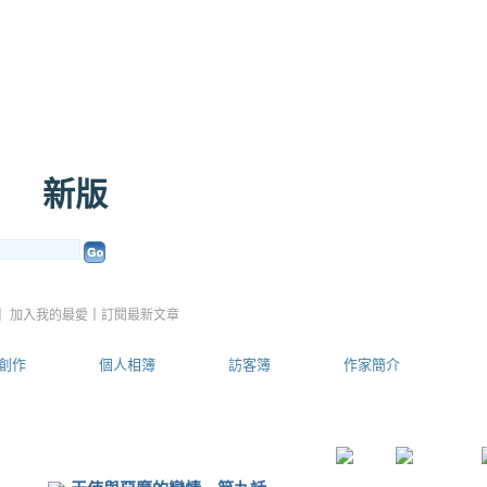
（
新版
）
｜
加入我的最愛
｜
訂閱最新文章
創作
個人相簿
訪客簿
作家簡介