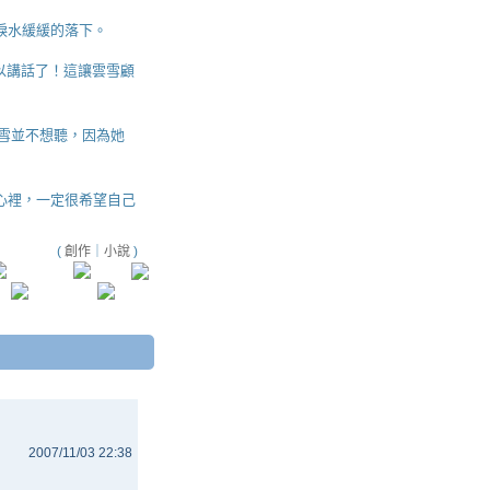
淚水緩緩的落下。
」黑裕已經可以講話了！這讓雲雪顧
，但是雲雪並不想聽，因為她
心裡，一定很希望自己
(
創作
｜
小說
)
2007/11/03 22:38