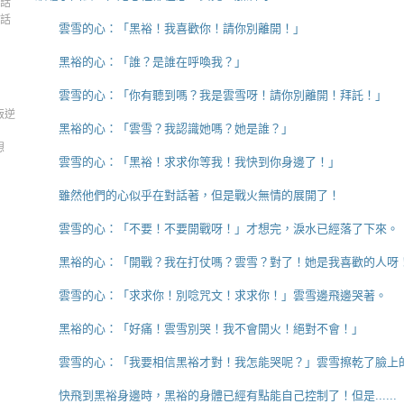
4話
3話
雲雪的心：「黑裕！我喜歡你！請你別離開！」
黑裕的心：「誰？是誰在呼喚我？」
雲雪的心：「你有聽到嗎？我是雲雪呀！請你別離開！拜託！」
叛逆
黑裕的心：「雲雪？我認識她嗎？她是誰？」
想
雲雪的心：「黑裕！求求你等我！我快到你身邊了！」
雖然他們的心似乎在對話著，但是戰火無情的展開了！
雲雪的心：「不要！不要開戰呀！」才想完，淚水已經落了下來。
黑裕的心：「開戰？我在打仗嗎？雲雪？對了！她是我喜歡的人呀
雲雪的心：「求求你！別唸咒文！求求你！」雲雪邊飛邊哭著。
黑裕的心：「好痛！雲雪別哭！我不會開火！絕對不會！」
雲雪的心：「我要相信黑裕才對！我怎能哭呢？」雲雪擦乾了臉上
快飛到黑裕身邊時，黑裕的身體已經有點能自己控制了！但是......