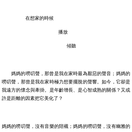
在想家的時候
播放
傾聽
媽媽的嘮叨聲，那曾是我在家時最為厭惡的聲音；媽媽的
嘮叨聲，那曾是我在家時極力想要擺脫的聲響。如今，它卻是
我遠方的懷念與牽掛。是年齡增長、是心智成熟的關係？又
或
許是距
離的因素把它美化了？
媽媽的嘮叨聲，沒有音樂的陪襯；媽媽的嘮叨聲，沒有幽雅的