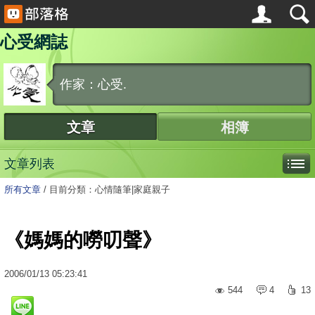
心受網誌
作家：心受.
文章
相簿
文章列表
所有文章
/
目前分類：心情隨筆|家庭親子
《媽媽的嘮叨聲》
2006
/
01
/
13
05:23:41
544
4
13