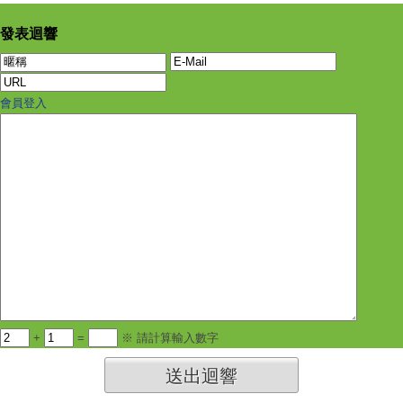
發表迴響
會員登入
+
=
※ 請計算輸入數字
送出迴響