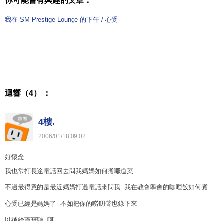
你可能會有興趣的文章：
我在 SM Prestige Lounge 的下午 / 心受
迴響（4） ：
4樓.
2006
/
01
/
18
09
:
02
好懷念
我也常打長途電話回去問我媽媽如何煮哪道菜
不過最得意的是最近媽媽打過電話來問我 我在教會學會的咖哩飯如何煮
心受已經是媽媽了 不如把你的嘮叨聲也錄下來
以後給寶寶聽 呵