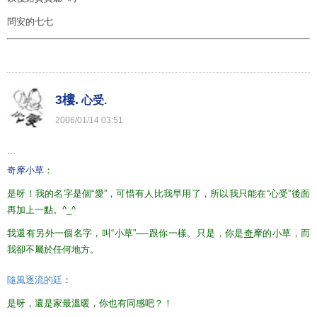
問安的七七
3樓.
心受.
2006
/
01
/
14
03
:
51
...
奇摩小草
：
是呀！我的名字是個“愛”，可惜有人比我早用了，所以我只能在“心受”後面
再加上一點。^_^
我還有另外一個名字，叫“小草”──跟你一樣。只是，你是
奇
摩
的小草，而
我卻不屬於任何地方。
隨風逐流的廷
：
是呀，還是家最溫暖，你也有同感吧？！