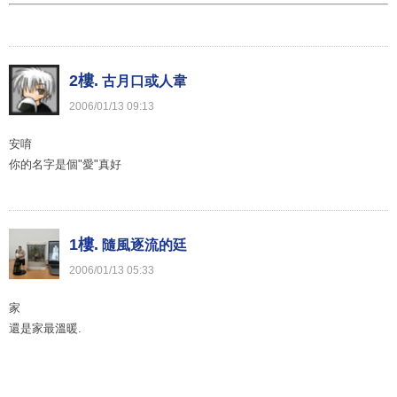
2樓.
古月口或人韋
2006
/
01
/
13
09
:
13
安唷
你的名字是個"愛"真好
1樓.
隨風逐流的廷
2006
/
01
/
13
05
:
33
家
還是家最溫暖.