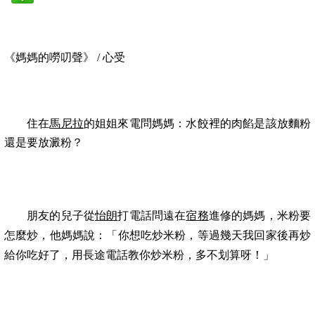
《媽媽的嘮叨聲》
/
心受
住在
馬尼拉
的姐姐來電問媽媽：水餃裡的肉餡是該放麵粉
還是要放
澱粉？
朋友的兒子從
怡朗
打電話問遠在
宿務
進修的媽媽，米粉要
怎麼炒，他媽媽說：「你想吃炒米粉，等過幾天我回家後再炒
給你吃好了，用長途電話教你炒米粉，多不划算呀！」