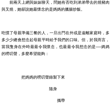
前兩天上網與妹妹聊天，問她有否吃到弟弟帶去的燒豬肉
與叉燒，她卻說她最懷念的是媽媽的臘腸炒飯。
吃慣了母親準備三餐的人，一旦出門在外或是遠離家庭時，多
多少少總會想念起母親平時給予我們的口味。但，於我而言，
當我隻身在外時最最令我懷念，也最最令我想念的是──媽媽
的嘮叨聲，多麼希望能夠：
把媽媽的嘮叨聲錄製下來
隨身
攜帶