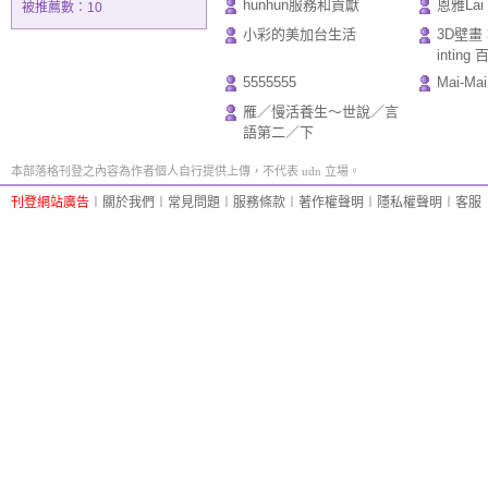
hunhun服務和貢獻
恩雅Lai
被推薦數：
10
小彩的美加台生活
3D壁畫 
intin
5555555
Mai-Mai
雁／慢活養生～世說／言
語第二／下
本部落格刊登之內容為作者個人自行提供上傳，不代表 udn 立場。
刊登網站廣告
︱
關於我們
︱
常見問題
︱
服務條款
︱
著作權聲明
︱
隱私權聲明
︱
客服