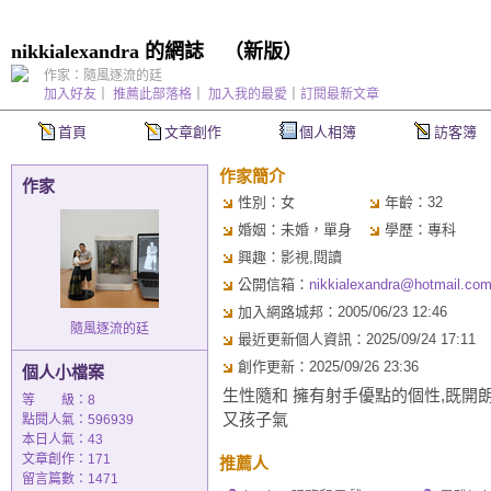
nikkialexandra 的網誌
（
新版
）
作家：隨風逐流的廷
加入好友
｜
推薦此部落格
｜
加入我的最愛
｜
訂閱最新文章
首頁
文章創作
個人相簿
訪客簿
作家簡介
作家
性別：女
年齡：32
婚姻：未婚，單身
學歷：專科
興趣：影視,閱讀
公開信箱：
nikkialexandra@hotmail.co
加入網路城邦：2005/06/23 12:46
隨風逐流的廷
最近更新個人資訊：2025/09/24 17:11
創作更新：2025/09/26 23:36
個人小檔案
生性隨和 擁有射手優點的個性,既開朗
等 級：8
又孩子氣
點閱人氣：596939
本日人氣：43
文章創作：171
推薦人
留言篇數：1471