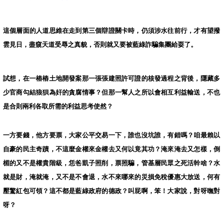
這個層面的人道思維在走到第三個辯證關卡時，仍須涉水往前行，才有望撥
雲見日，盡窺天道受辱之真貌，否則就又要被藍綠詐騙集團給耍了。
試想，在一樁樁土地開發案那一張張建照許可證的核發過程之背後，隱藏多
少官商勾結狼狽為奸的貪腐情事？但那一幫人之所以會相互利益輸送，不也
是合則兩利各取所需的利益思考使然？
一方要錢，他方要票，大家公平交易一下，誰也沒坑誰，有錯嗎？咱最賴以
自豪的民主奇蹟，不這麼金權來金權去又何以竟其功？淹來淹去又怎樣，倒
楣的又不是權貴階級，恁爸凱子照削，票照騙，管基層民眾之死活幹啥？水
就是財，淹就淹，又不是不會退，水不來哪來的災損免稅優惠大放送，何有
壓驚紅包可領？這不都是藍綠政府的德政？叫屁啊，笨！大家說，對呀嘸對
呀？