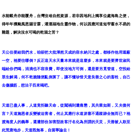
水能載舟亦能覆舟，台灣沒啥自然資源，若非因地利上獨享位處海島之便，
得年年獲颱風恩賜甘霖，灌溉福地生靈作物，何以因應河道短窄蓄水不易的
難題，解決沒水可喝的乾涸之苦？
天公伯要給我們水，咱卻把大批渾然天成的容水納川之處，都移作他用遮蔽
一空，祂要往哪倒？反正這天水天量本來就是這麼多，本來就是要濟世淑民
端給你們喝，涓滴也不容浪費，即使沒地方可倒，還是要另覓管道，空投給
眾生解渴，何不乾脆隨便亂倒算了，讓不懂珍惜天意良善之心的畜牲，自己
去傷腦筋，想法子舀來喝吧。
天道已盡人事，人道竟拒聽天命，從闖禍到遭痛懲，其共業如斯，又夫復何
言？天道施恩者反變被迫害者，何止其應行水道淤塞不通蹤跡全無而已？祂
渡海度人的義舉，還遭部份加害型政客汙名化為所謂的天災，天善被人欺至
此荒唐地步，天道既無辜，自當寧論去！