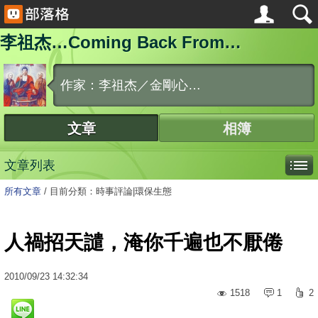
李祖杰…Coming Back From…
作家：李祖杰／金剛心…
文章
相簿
文章列表
所有文章
/
目前分類：時事評論|環保生態
人禍招天譴，淹你千遍也不厭倦
2010
/
09
/
23
14:32:34
1518
1
2