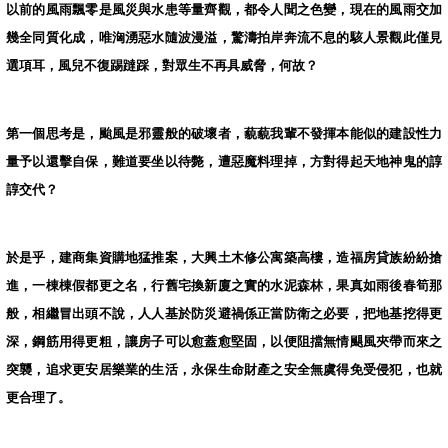
以前的風雨飄零是風災與水患等量齊觀，都令人聞之色變，現在的風雨交加
幾全同質化成，唯洶湧惡水隨波漫溢，驚濤拍岸奔流不息的駭人景觀此僅見
選項耳，風兒不復踢躂踩，對眾生不再具威脅，何故？
第一個思考是，颱風是邪靈般的破壞者，藐藐我輩不發揮本能似的建設性力
量予以還擊自保，難道要坐以待斃，遭惡魔料理掉，方對得起天地神鬼的諄
諄交代？
於是乎，建商集資購地猛推案，大興土木修公寓築高樓，造福房貸族紛紛搶
進，一棟棟假都更之名，行舊宅換新廈之實的水泥森林，果真如雨後春筍那
般，相繼冒出頭不說，人人基於防災避禍係正當防衛之必要，把地基挖得更
深，鋼筋用得更粗，讓房子可以愈蓋愈堅固，以便阻擋無情颶風夾帶而來之
突襲，追求更安居樂業的生活，永保生命財產之安全無虞得免受侵犯，也就
更合理了。