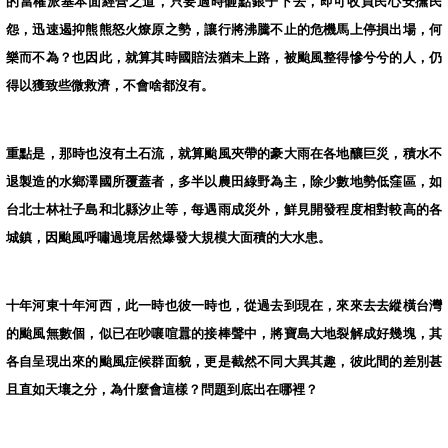
的當權派基本面經營之道，只要適時砸點銀子下去，即可收買民心安撫民
怨，迅速遏抑熊熊怒火燎原之勢，讓行將沸騰不止的危機馬上停損出場，何
樂而不為？也因此，就算其時國賠法猶未上路，被颱風整得慘兮兮的人，仍
得以獲致些微救濟，不會啥都沒有。
重點是，那時也沒有土石流，就算颱風夾帶的豪大雨在各地釀巨災，積水不
退製造的水鄉澤國所覆蓋者，多半以農田綠野為主，除少數地勢低窪區，如
台北士林社子島和北縣汐止等，每遇雨成災外，鮮見開發程度相對較高的各
城鎮，因颱風呼嘯過境居然爆發大規模大面積的大水患。
十年河東十年河西，此一時也彼一時也，從過去到現在，來來去去縱橫台灣
的颱風無數個，似已在吵嚷喧囂的接棒聲中，將寶島大地裂解成好幾塊，其
各自呈現出來的颱風症候群面貌，更是截然不同大異其趣，彼此間的差別甚
且直如天壤之分，為什麼會這樣？問題到底出在哪裡？