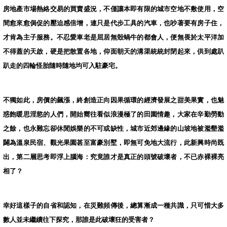
房地產市場熱絡交易的買賣盛況，不僅讓本即有限的城市空地不敷使用，空
間愈來愈侷促的壓迫感倍增，連只是代步工具的汽車，也吵著要有房子住，
才肯為主子服務。不忍愛車老是屈居無殼蝸牛的都會人，便無畏於太平洋加
不得蓋的天啟，硬是把散置各地，仰面朝天的溝渠統統封閉起來，供到處趴
趴走的四輪怪胎隨時隨地均可入駐豪宅。
不獨如此，房價的飆漲，終創造正向因果循環的經濟發展之甜美果實，也魅
惑飽暖思淫慾的人們，開始嚮往看似浪漫極了的田園情趣，大家在辛勤勞動
之餘，也永難忘卻休閒娛樂的不可或缺性，城市近郊邊緣的山坡地被濫墾濫
闢為溫泉民宿、觀光果園甚至富豪別墅，即無可免地大流行，此新興時尚既
出，第二層思考即浮上腦海：究竟誰才是真正的頭號破壞者，不已赤裸裸亮
相了？
幸好這樣子的自省和認知，在災難頻傳後，總算漸成一種共識，只可惜大多
數人並未繼續往下探究，那誰是此破壞狂的受害者？