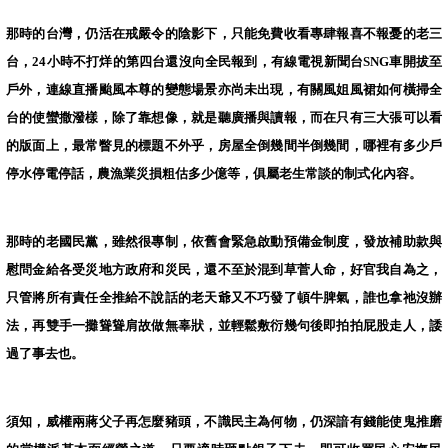
那時的台灣，仍活在戒嚴令的陰影下，只能免費收看專肆報喜不報憂的老三
台，
24
小時不打烊的第四台還沒向全民報到，有線電視新聞台
SNG
車開拔至
戶外，連線直播颱風本尊的變態場景亦尚未出現，有關風姐風裙如何橫掃全
台的使蠻撒潑樣，除了靠想像，就是聽廣播與讀報，而在只有三大張可以看
的版面上，最常瞥見的標題不外乎，房屋全倒幾間半倒幾間，哪裡有多少戶
停水停電停話，農漁業災損粗估多少億等，俱屬老生常談的制式化內容。
那時的老國民黨，雖然很專制，依舊會緊急啟動預備金制度，發放補助款與
慰問金給各受災地方政府和災民，還不至於混到草菅人命，好官我自為之，
只管將所有責任全推給不說話的老天爺又不巧發了頓牛脾氣，誰也拿祂沒辦
法，再雙手一攤聳聳肩故做無辜狀，並輕鬆敷衍幾句後即拍拍屁股走人，諉
過了事去也。
須知，威權兩蔣父子再怎麼豬頭，不識民主為何物，仍深諳有錢能使鬼推磨