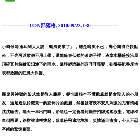
────────
UDN
部落格
,
2010/09/23
, 030
────────
小時候每逢耳聞大人說「颱風要來了」，總是暗爽不已，滿心期待它快點
來，不光可以放假不用上學，還能躲在低矮的破房子裡，邊拿水桶盛接沿屋
頂碎瓦片裂縫汨汨滲下的雨水，邊靜靜諦聽外頭呼呼嘎響，彷彿要把整座地
表都掀翻的狂風大作聲。
那鬼哭神號的架式煞是教人膽寒，卻也讓根本不懂颱風就是會殺人的小朋
友，過足近似於觀賞一齣恐怖片的戲癮，然後就著既不安又刺激的亢奮情緒
沈沈睡去。隔天一早出門時，沿途也一定會看到廣告招牌搖搖欲墜，電線桿
東倒西歪，路樹被連根拔起，落葉紛飛遍地垃圾，災情滿目瘡痍，令人不忍
卒睹的驚悚畫面。