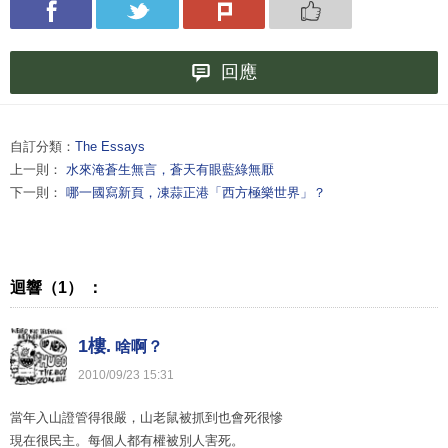
回應
自訂分類：
The Essays
上一則：
水來淹蒼生無言，蒼天有眼藍綠無厭
下一則：
哪一國寫新頁，凍蒜正港「西方極樂世界」？
迴響（1） ：
1樓.
啥啊？
2010
/
09
/
23
15
:
31
當年入山證管得很嚴，山老鼠被抓到也會死很慘
現在很民主。每個人都有權被別人害死。