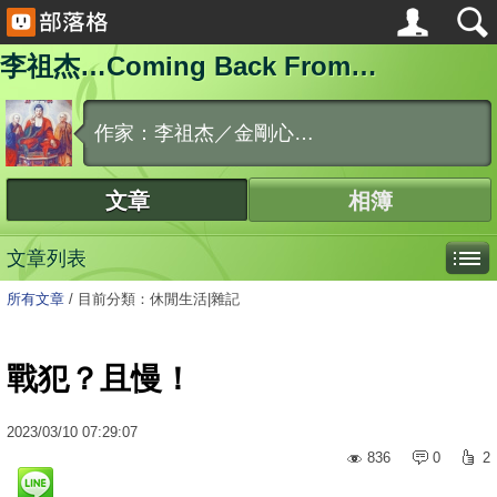
李祖杰…Coming Back From…
作家：李祖杰／金剛心…
文章
相簿
文章列表
所有文章
/
目前分類：休閒生活|雜記
戰犯？且慢！
2023
/
03
/
10
07:29:07
836
0
2