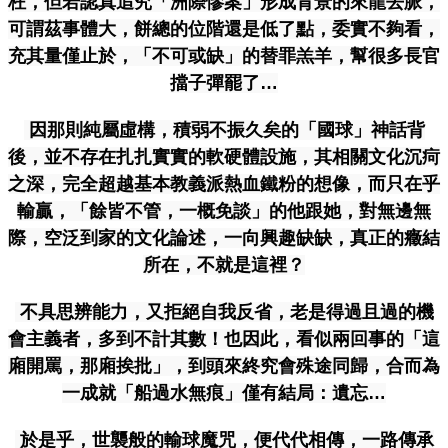
枉，但若認真追究「洲際慘案」形成背景的來龍去脈，
可謂茲事體大，餅總的位階還是低了點，委實不夠看，
充其量僅止於，「不可或缺」的替罪羔羊，幫很多長官
擋子彈罷了…
因那則純屬虛構，積弱不振久矣的「國球」神話背
後，並不存在扎扎實實的軟硬體設施，其相關文化沉疴
之深，完全超越基本教義派熱血鐵粉的想像，而只在乎
輸贏，「餘皆不管，一概免談」的他跟她，對無邊無
際，空泛到家的文化論述，一向興趣缺缺，真正的癥結
所在，不就是這裡？
不具思辨能力，又拒絕自我反省，老是得過且過的機
會主義者，多到不計其數！也因此，看似兩回事的「這
廂開罵，那廂挨批」，到頭來終究會殊途同歸，合而為
一成就「船過水無痕」僅有結局：遺忘…
於是乎，世襲般的輸球魔咒，便代代相傳，一路傳承