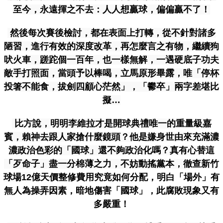
至今，永遠揮之不去：人人想贏球，偏偏贏不了！
然後每次賽後檢討，都在表面上打轉，從不針對諸多
陋習，進行有效的深度改革，再怎麼言之有物，繼續狗
吠火車，蹉跎個一百年，也一樣無解，一遇硬底子功夫
敵手打照面，當頭予以棒喝，立馬原形畢露，唯「停杯
投箸不能食，拔劍四顧心茫然」，「鬰卒」兩字差堪比
擬…
比方說，明明李維拉才是開球典禮唯一的重量級嘉
賓，賴神去跟人家搶什麼鏡頭？他是嫌身世由來充滿濃
濃政治色彩的「國球」還不夠政治化嗎？真有心替這
「歹命子」盡一分棉薄之力，不妨動搖黨本，徹查新竹
球場12
億天價整修費用究竟如何分配，明白「場外」有
無人為操弄因素，暗地傷害「國球」，此腐敗現象又有
多嚴重！