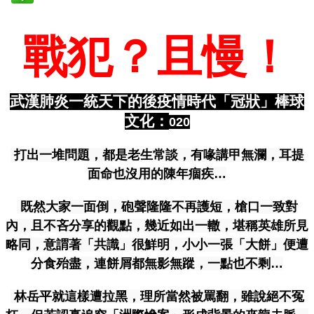
戰犯？且慢！
武漢肺炎一統天下的後疫情時代「冠狀」棒球
文化：
020
打出一堆問題，都是老生常談，有喙講甲無瀾，耳提
面命也沒用的陳年痼疾…
既然大家一面倒，砲聲隆隆不再護短，槍口一致對
內，且不吝分享的觀點，幾近如出一轍，堪稱英雄所見
略同，意謂著「共識」很鮮明，小小一張「大餅」便遭
分食殆盡，連餅屑都無影無蹤，一點也不剩…
林岳平就這樣遭拉黑，理所當然被罵翻，雖說絕不冤