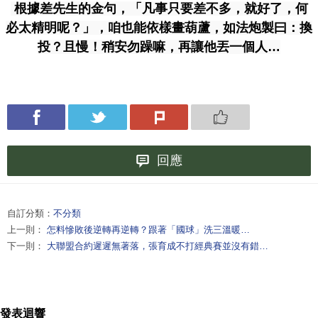
根據差先生的金句，「凡事只要差不多，就好了，何
必太精明呢？」，咱也能依樣畫葫蘆，如法炮製曰：換
投？且慢！稍安勿躁嘛，再讓他丟一個人…
回應
自訂分類：
不分類
上一則：
怎料慘敗後逆轉再逆轉？跟著「國球」洗三溫暖…
下一則：
大聯盟合約遲遲無著落，張育成不打經典賽並沒有錯…
發表迴響