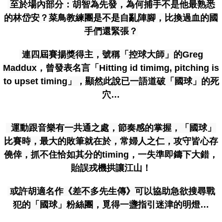
至於場內部分：胡智為先發，為何捕手不是他最熟悉
的林岱安？菜鳥教練團是不是自亂陣腳，比換過血的國
手們還緊張？
連四屆賽揚獎得主，號稱「控球大師」的Greg
Maddux
，曾發表名言「Hitting id timimg, pitching is
to upset timing
」，顯然此說已一語道破「國球」的死
穴…
運動跟音樂有一共通之處，節奏感的掌握，「國球」
比賽時，最大的敗筆就在於，常婦人之仁，攻守皆心存
僥倖，抓不住恰如其分的timing
，一失準即鑄下大錯，
貽誤戎機拱讓江山！
或許胡適名作《差不多先生傳》可以協助急欲搜尋戰
犯的「國球」粉絲團，覓得一盞指引迷津的明燈…