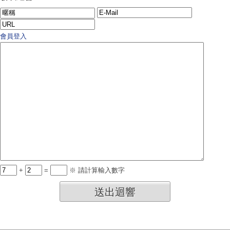
會員登入
+
=
※ 請計算輸入數字
送出迴響