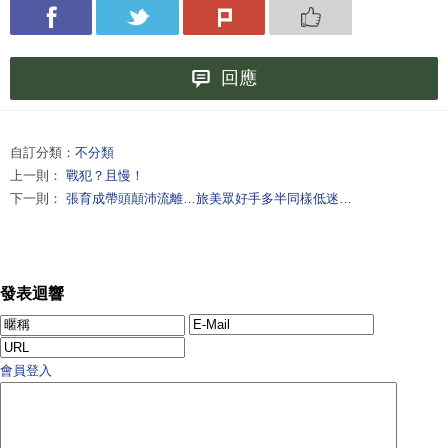
回應
自訂分類：
不分類
上一則：
戰犯？且慢！
下一則：
張育成帶頭顛沛流離…旅美眾好手多半同樣低迷…
發表迴響
會員登入