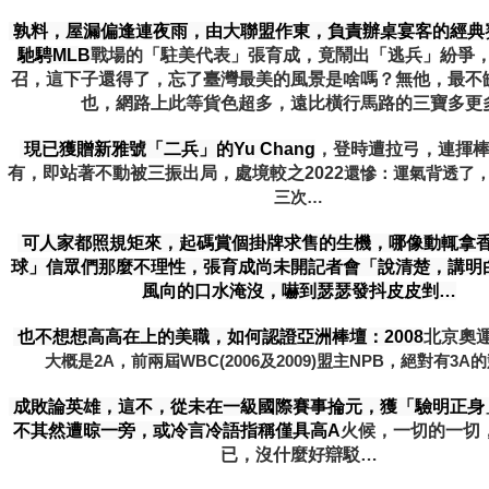
孰料，屋漏偏逢連夜雨，由大聯盟作東，負責辦桌宴客的經典
馳騁MLB
戰場的「駐美代表」張育成，竟鬧出「逃兵」紛爭
召，這下子還得了，忘了臺灣最美的風景是啥嗎？無他，最不
也，網路上此等貨色超多，遠比橫行馬路的三寶多更
現已獲贈新雅號「二兵」的Yu Chang
，登時遭拉弓，連揮
有，即站著不動被三振出局，處境較之2022
還慘：運氣背透了，
三次…
可人家都照規矩來，起碼賞個掛牌求售的生機，哪像動輒拿
球」信眾們那麼不理性，張育成尚未開記者會「說清楚，講明
風向的口水淹沒，嚇到瑟瑟發抖皮皮剉…
也
不想想高高在上的美職，如何認證亞洲棒壇：2008
北京奧運
大概是2A，前兩屆WBC(2006及2009)盟主NPB，絕對有3A
成敗論英雄，這不，從未在一級國際賽事掄元，獲「驗明正身
不其然遭晾一旁，或冷言冷語指稱僅具高A
火候，一切的一切
已，沒什麼好辯駁…