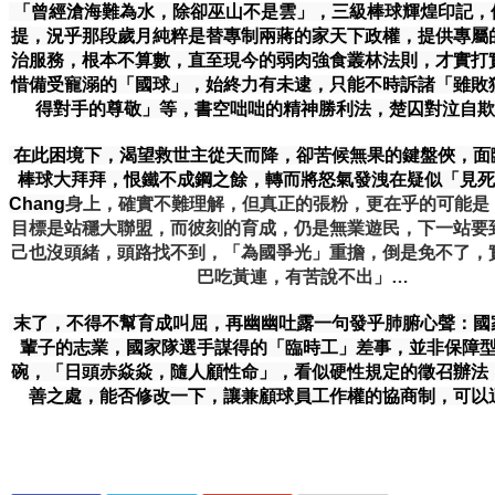
「曾經滄海難為水，除卻巫山不是雲」，三級棒球輝煌印記，
提，況乎那段歲月純粹是替專制兩蔣的家天下政權，提供專屬
治服務，根本不算數，直至現今的弱肉強食叢林法則，才實打
惜備受寵溺的「國球」，始終力有未逮，只能不時訴諸「雖敗
得對手的尊敬」等，書空咄咄的精神勝利法，楚囚對泣
在此困境下，渴望救世主從天而降，卻苦候無果的鍵盤俠，面
棒球大拜拜，恨鐵不成鋼之餘，轉而將怒氣發洩在疑似「見死
Chang
身上，確實不難理解，但真正的張粉，更在乎的可能是
目標是站穩大聯盟，而彼刻的育成，仍是無業遊民，下一站要
己也沒頭緒，頭路找不到，「為國爭光」重擔，倒是免不了，
巴吃黃連，有苦說不出」…
末了，不得不幫育成叫屈，再幽幽吐露一句發乎肺腑心聲：國
輩子的志業，國家隊選手謀得的「臨時工」差事，並非
保障
碗，「日頭赤焱焱，隨人顧性命」，看似硬性規定的徵召辦法
善之處，能否修改一下，讓兼顧球員工作權的協商制，可以