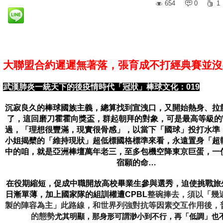
654
0
1
大聯盟合約遲遲無著落，張育成不打經典賽並沒
武漢肺炎一統天下的後疫情時代「冠狀」棒球文化：
019
沉寂良久的棒球國族主義，總算找到宣洩口，又開始熱身、拉
了，這回磨刀霍霍向獎盃，群起朝拜的對象，可是最高等級的
過，「理想很豐滿，現實很骨感」，以當下「國球」投打水準
小姐揭櫫的「維持現狀」超低標國格標準來看，永遠置身「超
中的咱，就是亞洲棒壇萬年老三，至多包機空降東京巨蛋，一
宿願的命…
在役期縮短，促成中職開放高校畢業生參與選秀，迫使挑戰旅
日漸單薄，加上國家隊的組訓權遭CPBL
整碗捧去，須以「幾
製的陣容為主」此路線，和世界列強對抗等因素交互作用後，
的態勢
尤其明顯，那身形可謂渺小到不行，再「低調」也