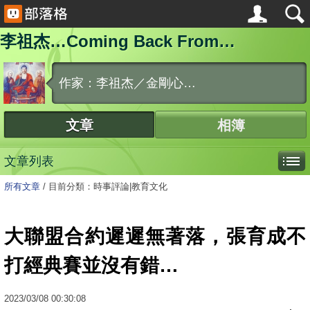
李祖杰…Coming Back From…
作家：李祖杰／金剛心…
文章
相簿
文章列表
所有文章
/
目前分類：時事評論|教育文化
大聯盟合約遲遲無著落，張育成不
打經典賽並沒有錯…
2023
/
03
/
08
00:30:08