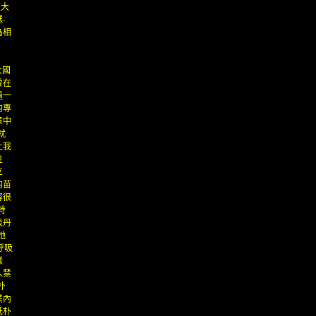
被大
·
為相
大國
曾在
過一
的專
章中
就
上我
性
立
的苗
容很
時
表丹
她
呼吸
樣
人禁
朴
黨內
低朴