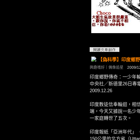
【偽科學】印度鄉野
興趣嗜好
｜
偶像追星
2009/12/
印度鄉野傳奇：一少年
中央社╱新德里26日專
2009.12.26
印度教徒信奉輪迴，相
端，今天又據說一名少
一家庭轉世了五次。
印度報紙「亞洲年代」（A
150公里的北方省（Utta