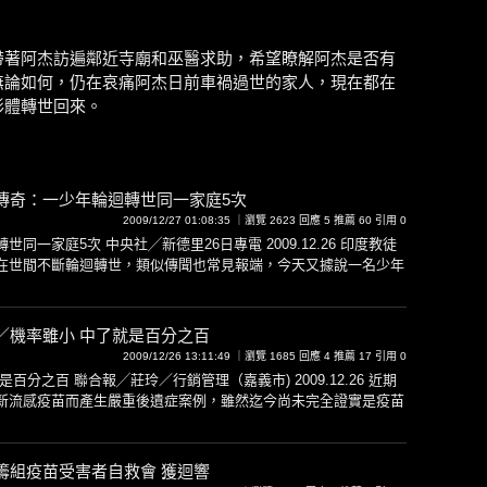
帶著阿杰訪遍鄰近寺廟和巫醫求助，希望瞭解阿杰是否有
無論如何，仍在哀痛阿杰日前車禍過世的家人，現在都在
形體轉世回來。
傳奇：一少年輪迴轉世同一家庭5次
2009/12/27 01:08:35 ｜瀏覽 2623 回應 5 推薦 60 引用 0
同一家庭5次 中央社╱新德里26日專電 2009.12.26 印度教徒
在世間不斷輪迴轉世，類似傳聞也常見報端，今天又據說一名少年
／機率雖小 中了就是百分之百
2009/12/26 13:11:49 ｜瀏覽 1685 回應 4 推薦 17 引用 0
百分之百 聯合報╱莊玲／行銷管理（嘉義市) 2009.12.26 近期
新流感疫苗而產生嚴重後遺症案例，雖然迄今尚未完全證實是疫苗
籌組疫苗受害者自救會 獲迴響