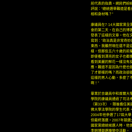
前代表的指責。網民們紛
評說：“總統選舉難道是看
相和身材嗎？”
康議員在7·14大國家黨全
會的第二天，在自己的博
發表了這樣的文章。他在
寫到：“政治真是非常奇妙
東西。我雖然現在還不是
樣，但那些五六十歲的前
即使看到漂亮的女子也都
看到美麗的鮮花一樣沒有
應。難道不是因為什麽也
了才那樣的嗎？而政治卻
這樣的男人心動，多麽了
啊！”
畢業於京畿高中和首爾大
學院的康議員通過了司法
（第33次），隨後擔任美
佛大學法學院的學生代表
2004年他參選了17屆大舉
但最終落選。2007年競選
國家黨總統候選人時，他
李明博競選陣營中活動，