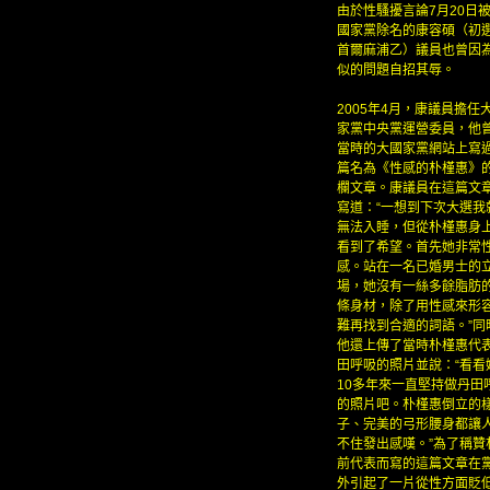
由於性騷擾言論7月20日
國家黨除名的康容碩（初選
首爾麻浦乙）議員也曾因
似的問題自招其辱。
2005年4月，康議員擔任
家黨中央黨運營委員，他
當時的大國家黨網站上寫
篇名為《性感的朴槿惠》
欄文章。康議員在這篇文
寫道：“一想到下次大選我
無法入睡，但從朴槿惠身
看到了希望。首先她非常
感。站在一名已婚男士的
場，她沒有一絲多餘脂肪
條身材，除了用性感來形
難再找到合適的詞語。”同
他還上傳了當時朴槿惠代
田呼吸的照片並說：“看看
10多年來一直堅持做丹田
的照片吧。朴槿惠倒立的
子、完美的弓形腰身都讓
不住發出感嘆。”為了稱贊
前代表而寫的這篇文章在
外引起了一片從性方面貶