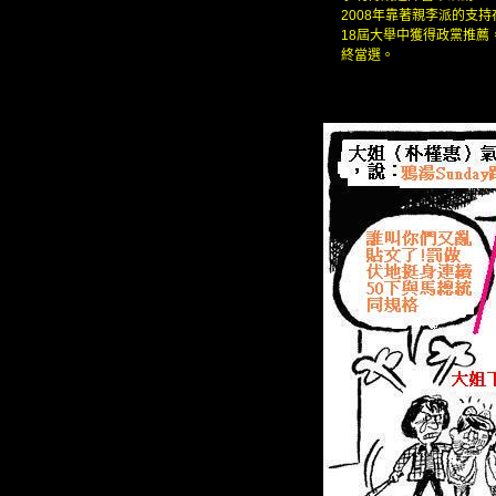
2008年靠著親李派的支持
18屆大舉中獲得政黨推薦
終當選。