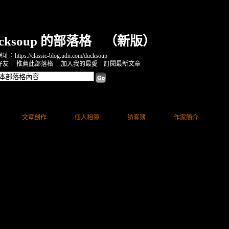
ucksoup 的部落格
（
新版
）
https://classic-blog.udn.com/ducksoup
好友
｜
推薦此部落格
｜
加入我的最愛
｜
訂閱最新文章
文章創作
個人相簿
訪客簿
作家簡介