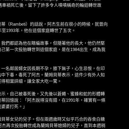
早遭遇車禍死亡後，留下了許多令人嘖嘖稱奇的輪迴轉世故
蒂（Rambeti）的話說，阿杰生前在很小的時候，就曾向
年至1993年，他在這個家庭轉世了五次。
，我們都認為他在瞎編故事，但隨著他的長大，他仍然堅
己第一次投胎轉世到這個家庭，是在1984出生，成為我
，一名鄰居婦女因長期不孕，膝下無子，心生忌恨，在印
點中下毒，毒死了阿杰。蘭姆貝蒂表示，這件少有外人知
述得相當詳細，讓全家大吃一驚。
表示，自己被毒死後，又先後以蒼蠅、蜜蜂和蛇的形體轉
蒂回憶說：「阿杰說得沒有錯，在1991年，確實有一條
我婆婆打死。」
姆貝蒂女兒的兒子。但在兩週歲時又似乎巧合的吞食白糖
，阿杰再次投胎轉世成為蘭姆貝蒂媳婦的兒子，直到本週稍