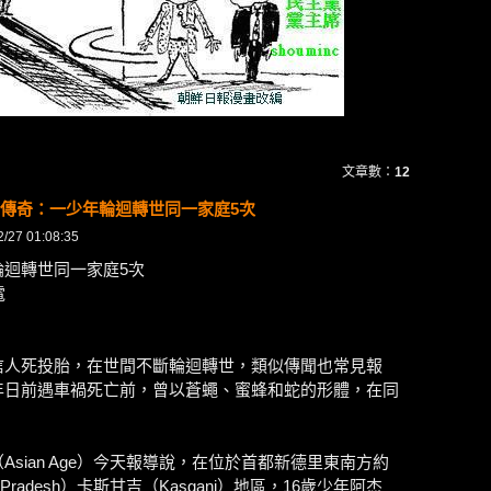
文章數：
12
傳奇：一少年輪迴轉世同一家庭5次
27 01:08:35
輪迴轉世同一家庭5次
電
信人死投胎，在世間不斷輪迴轉世，類似傳聞也常見報
年日前遇車禍死亡前，曾以蒼蠅、蜜蜂和蛇的形體，在同
sian Age）今天報導說，在位於首都新德里東南方約
rPradesh）卡斯甘吉（Kasganj）地區，16歲少年阿杰