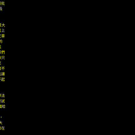
紛批
長
黨大
客上
文章
的
這
輩們
像只
反
做不
能讓
不起
學法
考試
國哈
。
，
大
曾在