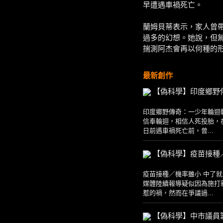
早遭遇車禍死亡。
蘭姆貝蒂表示，家人曾
過多的幻想。她說，但
揣測阿杰會再以何種的
最新創作
【偽科學】印度鄉野
印度鄉野傳奇：一少年輪迴轉世
信奉輪迴，相信人死投胎，
日前遇車禍死亡前，曾...
【偽科學】疫苗接種
疫苗接種／機率雖小 中了就是
媒體陸續報導疑似因為施打
惹的禍，然而在爭議過...
【偽科學】中市議員