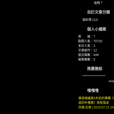
啥啊？
自訂文章分類
‧
偽科學 (12)
個人小檔案
等 級：7
點閱人氣：70720
本日人氣：3
文章創作：12
留言篇數：449
被推薦數：
0
推薦連結
‧
******************
mor
嘎嘎嘎
康容碩議員5年前的專欄《
感的朴槿惠》再惹風波
許鎮 記者 | 2010.07.21 10