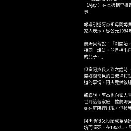
（Ajay ）在本週稍
事。
報導引述阿杰祖母蘭姆貝
家人表示，從公元1984
蘭姆貝蒂說：「剛開始
持同一說法，並且指出自
的兒子。」
但當阿杰長大到六歲時
度鄉間常見的白糖塊甜
道的事情，阿杰竟然敘
報導說，阿杰也向家人
世到這個家庭。據蘭姆貝
蛇在庭院裡出現，但被
阿杰隨後又投胎成為蘭
塊而噎死。在1993年