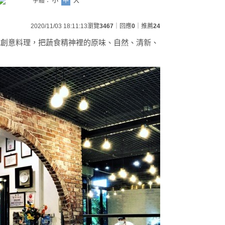
字體：
小
中
大
2020/11/03 18:11:13
瀏覽
3467
｜回應
0
｜推薦
24
式創意料理，把蔬食精神裡的原味、自然、清新、