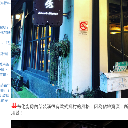
讓海鮮料
全聚德」
現代的味
~ 『全
錄/鳳
香港茶
燒臘、
品蛋塔、
必訪百年
」 (
明玻璃
化的夢
⇊
布佬廚房內部裝潢很有歐式鄉村的風格，因為佔地寬廣，
用餐！