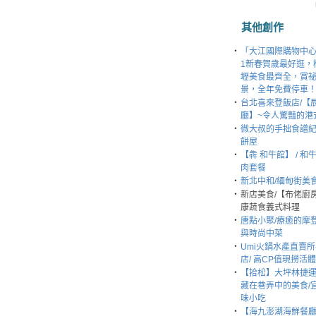
其他創作
‧
「大江國際購物中心
1新春賀歲最好逛，
壢美食最齊全，賞
景，全年免費停車
‧
台北喜來登飯店/【
廳】~令人驚豔的港
‧
微大叔的手拙食譜紀
餅屋
‧
【犇 和牛館】 / 和
肉套餐
‧
新北中和/緬甸街美
‧
新店美食/【布佬廚房
康蔬食義式料理
‧
唐點小聚/療癒的摩
與時尚中菜
‧
Umi火鍋水產直賣所
店/ 高CP值現撈活
‧
【拾松】大坪林捷運站
藏在巷弄中的美食/
味小吃
‧
【海九澎湖海鮮餐廳】