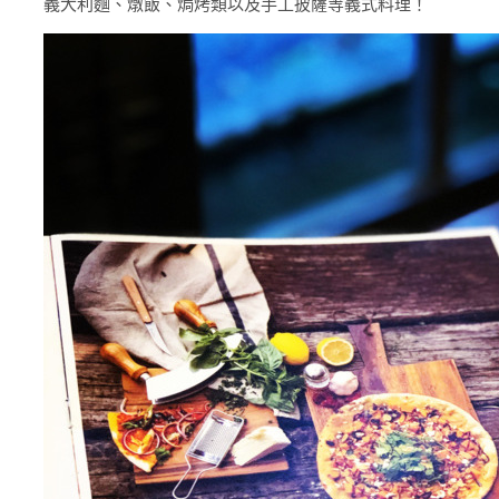
義大利麵、燉飯、焗烤類以及手工披薩等義式料理！