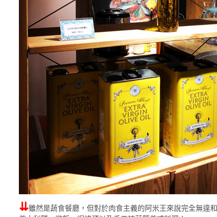
⇊
雖然是蔬食餐廳，但對於肉食主義的阿米王來說完全無違