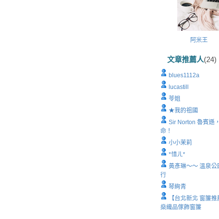
阿米王
文章推薦人
(24)
blues1112a
lucastill
苓姐
★我的祖國
Sir Norton 魯賓
命！
小小茉莉
*惜ㄦ*
黃彥琳～～ 溫泉公
行
琴絢青
【台北新北 窗簾推
燊織品傢飾窗簾