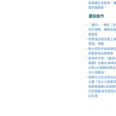
氣韓國比目魚餐，
理包羅萬象！
最新創作
‧
『燔羽』~ 傳承「
百年烤鴨．傳統與
蕾盛宴
‧
哈爾濱品嚐非遺之美 
聚德』烤鴨
‧
微大叔的手拙食譜紀
梨酥原來這麼簡單
‧
香港老字號~【檀島
餐廳】信義店/美味
必點192層酥皮極
冰火菠蘿油！
‧
捷運中正紀念堂站
古蹟「孫立人將軍官邸
陸軍聯誼廳)/浪漫透
花房餐廳/享受客製
幻料理