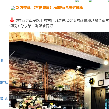
新店美食/【布佬廚房】/健康蔬食義式料理
⇊
位在新店車子路上的布佬廚房是以健康的蔬食概念融合義
溫暖，分享給一群蔬食同好！
遜，救
園賞秋
薦】杰