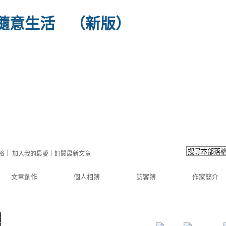
隨意生活
（
新版
）
格
｜
加入我的最愛
｜
訂閱最新文章
文章創作
個人相簿
訪客簿
作家簡介