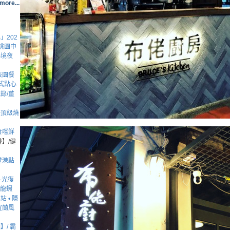
more...
」202
桃園中
祕境夜
！
辰園餐
式點心
錄/薑
牛頂級燒
食嚐鮮
】/健
登港點
-光復
體龍蝦
 • 隱
宜蘭風
/ 霸