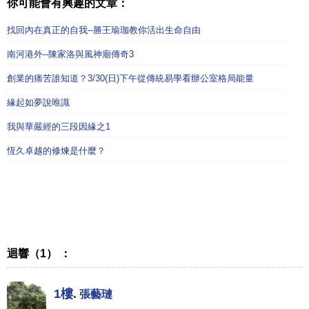
你可能會有興趣的文章：
找回內在真正的自我--勝王瑜珈教你活出生命自由
南河港外--陳家洛與風神廟傳奇3
創業的痛苦誰知道？3/30(日)下午從傳統易學看辦公室格局能量
緣起如夢說唯識
我與華嚴經的三段因緣之1
恆久卓越的修煉是什麼？
迴響（1） ：
1樓.
張藝璉