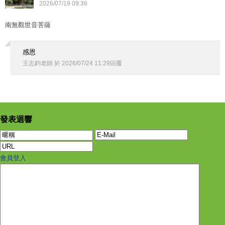
2026
/
07
/
19
09
:
36
南無觀世音菩薩
感恩
王志鈞老師
於
2026
/
07
/
24
11
:
29
回覆
發表迴響
會員登入