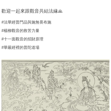
歡迎一起來跟觀音共結法緣🙏
#法華經普門品與施無畏布施
#楊柳觀音的救苦力量
#十一面觀音的招財原理
#華嚴經裡的普陀道場