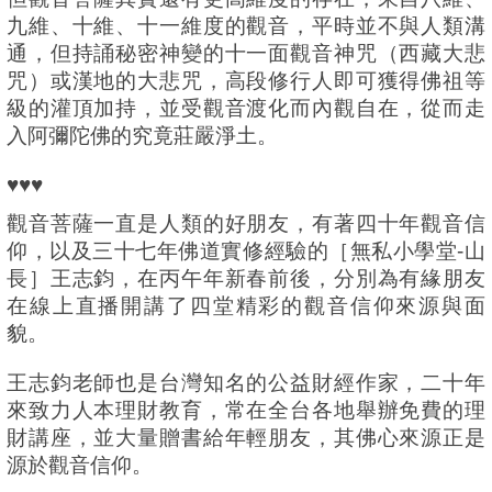
九維、十維、十一維度的觀音，平時並不與人類溝
通，但持誦秘密神變的十一面觀音神咒（西藏大悲
咒）或漢地的大悲咒，高段修行人即可獲得佛祖等
級的灌頂加持，並受觀音渡化而內觀自在，從而走
入阿彌陀佛的究竟莊嚴淨土。
♥️♥️♥️
觀音菩薩一直是人類的好朋友，有著四十年觀音信
仰，以及三十七年佛道實修經驗的［無私小學堂-山
長］王志鈞，在丙午年新春前後，分別為有緣朋友
在線上直播開講了四堂精彩的觀音信仰來源與面
貌。
王志鈞老師也是台灣知名的公益財經作家，二十年
來致力人本理財教育，常在全台各地舉辦免費的理
財講座，並大量贈書給年輕朋友，其佛心來源正是
源於觀音信仰。