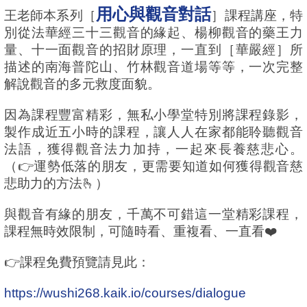
用心與觀音對話
王老師本系列［
］課程講座，特
別從法華經三十三觀音的緣起、楊柳觀音的藥王力
量、十一面觀音的招財原理，一直到［華嚴經］所
描述的南海普陀山、竹林觀音道場等等，一次完整
解說觀音的多元救度面貌。
因為課程豐富精彩，無私小學堂特別將課程錄影，
製作成近五小時的課程，讓人人在家都能聆聽觀音
法語，獲得觀音法力加持，一起來長養慈悲心。
（👉運勢低落的朋友，更需要知道如何獲得觀音慈
悲助力的方法🫰）
與觀音有緣的朋友，千萬不可錯這一堂精彩課程，
課程無時效限制，可隨時看、重複看、一直看❤️
👉課程免費預覽請見此：
https://wushi268.kaik.io/courses/dialogue