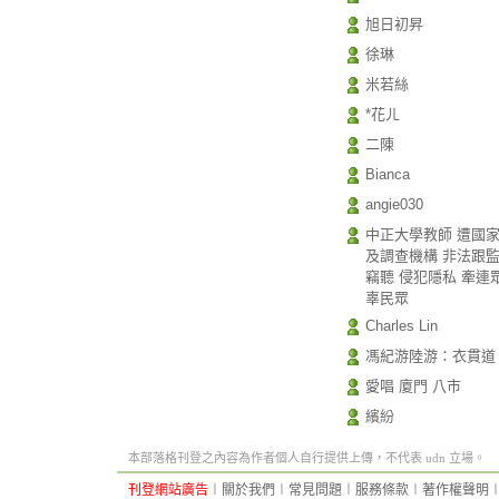
旭日初昇
徐琳
米若絲
*花ㄦ
二陳
Bianca
angie030
中正大學教師 遭國
及調查機構 非法跟
竊聽 侵犯隱私 牽連
辜民眾
Charles Lin
馮紀游陸游：衣貫道
愛唱 廈門 八市
繽紛
本部落格刊登之內容為作者個人自行提供上傳，不代表 udn 立場。
刊登網站廣告
︱
關於我們
︱
常見問題
︱
服務條款
︱
著作權聲明