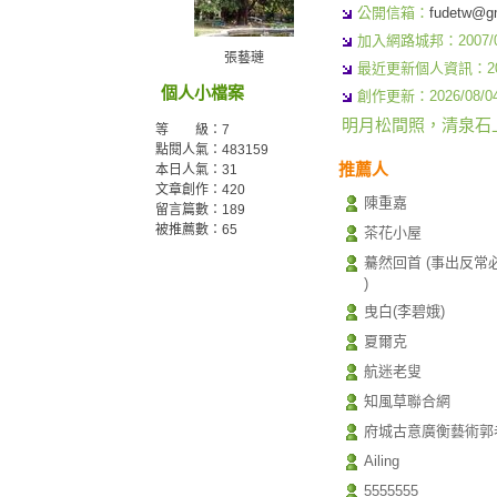
公開信箱：
fudetw@g
加入網路城邦：2007/02/
張藝璉
最近更新個人資訊：2026/
個人小檔案
創作更新：2026/08/04 
明月松間照，清泉石
等 級：7
點閱人氣：483159
推薦人
本日人氣：31
文章創作：420
陳重嘉
留言篇數：189
被推薦數：
65
茶花小屋
驀然回首 (事出反常
)
曳白(李碧娥)
夏爾克
航迷老叟
知風草聯合網
府城古意廣衡藝術郭
Ailing
5555555