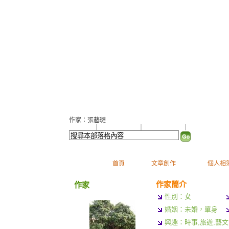
以AI為學伴，重啟讀書人生
作家：張藝璉
加入好友
｜
推薦此部落格
｜
加入我的最愛
｜
訂閱最新文章
首頁
文章創作
個人相
作家簡介
作家
性別：女
婚姻：未婚，單身
興趣：時事,旅遊,藝文,