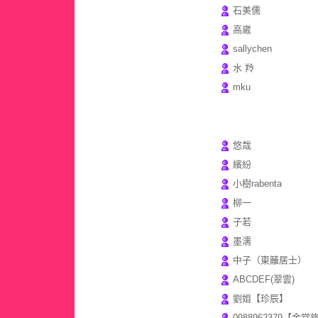
石美儒
高崴
sallychen
水 羚
mku
悠哉
繽紛
小樹rabenta
柳一
子若
墨濡
中子（東籬居士）
ABCDEF(翠雲)
劉姐【珍辰】
0988962379【金