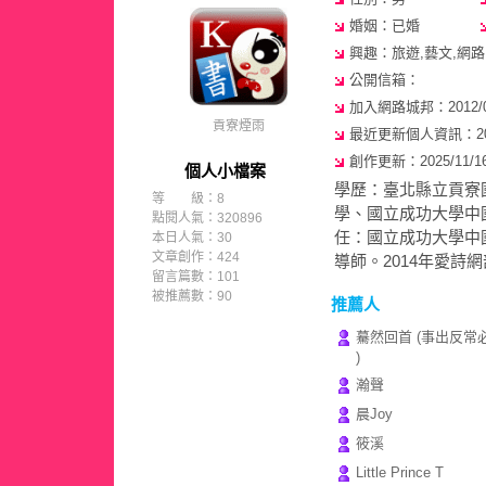
婚姻：已婚
興趣：旅遊,藝文,網路
公開信箱：
加入網路城邦：2012/07/
貢寮煙雨
最近更新個人資訊：2015/
創作更新：2025/11/16 
個人小檔案
學歷：臺北縣立貢寮
等 級：8
學、國立成功大學中
點閱人氣：320896
任：國立成功大學中
本日人氣：30
文章創作：424
導師。2014年愛詩
留言篇數：101
被推薦數：
90
推薦人
驀然回首 (事出反常
)
瀚聲
晨Joy
筱溪
Little Prince T