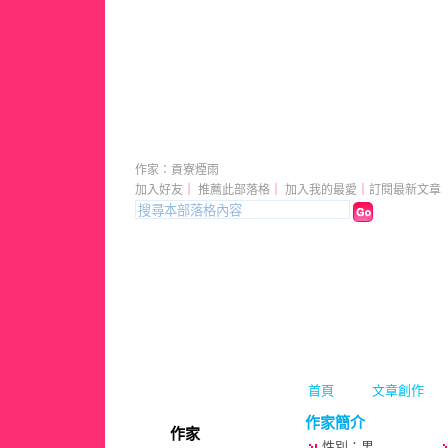
貢寮煙雨
（
新版
）
作家：貢寮煙雨
加入好友
｜
推薦此部落格
｜
加入我的最愛
｜
訂閱最新文章
首頁
文章創作
作家簡介
作家
性別：男