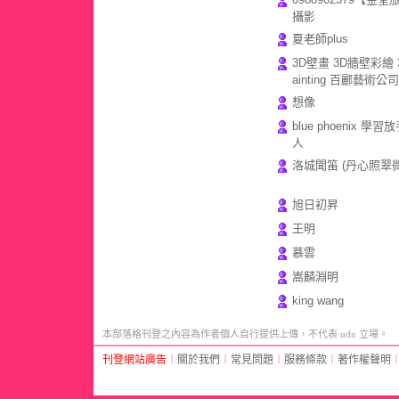
攝影
夏老師plus
3D壁畫 3D牆壁彩繪 3
ainting 百酈藝術公司
想像
blue phoenix 學習
人
洛城聞笛 (丹心照翠微
旭日初昇
王明
慕雲
嵩麟淵明
king wang
本部落格刊登之內容為作者個人自行提供上傳，不代表 udn 立場。
刊登網站廣告
︱
關於我們
︱
常見問題
︱
服務條款
︱
著作權聲明