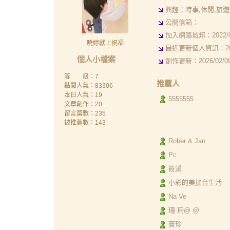
興趣：時事,休閒,旅遊,
公開信箱：
加入網路城邦：2022/06/
曉婷獻上祝福
最近更新個人資訊：2022/
個人小檔案
創作更新：2026/02/09 
等 級：7
推薦人
點閱人氣：83306
本日人氣：19
5555555
文章創作：20
留言篇數：235
被推薦數：
143
Rober & Jan
Pc
筱溪
小彩的美加台生活
Na Ve
珊 珊@ @
寶珍