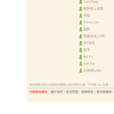
Jian Fang
曉婷獻上祝福
苓姐
Prince Lin
韻婷
噴霧系統 LINE
MT佳佳
高予
Mu Fu
Gol Joy
呂老師Lydia
本部落格刊登之內容為作者個人自行提供上傳，不代表 udn 立場。
刊登網站廣告
︱
關於我們
︱
常見問題
︱
服務條款
︱
著作權聲明