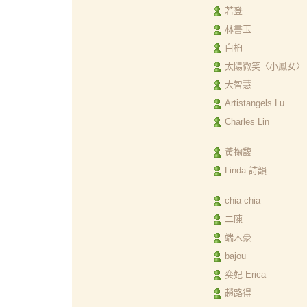
若登
林書玉
白桕
太陽微笑〈小鳳女〉
大智慧
Artistangels Lu
Charles Lin
黃掬馥
Linda 詩韻
chia chia
二陳
端木豪
bajou
奕妃 Erica
趙路得