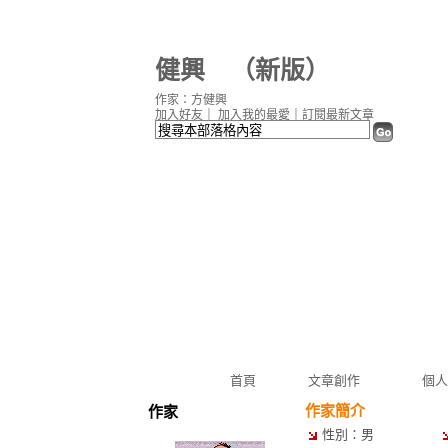
健興
（
新版
）
作家：方健興
加入好友
｜
加入我的最愛
｜
訂閱最新文章
首頁
文章創作
個人
作家簡介
作家
性別：男