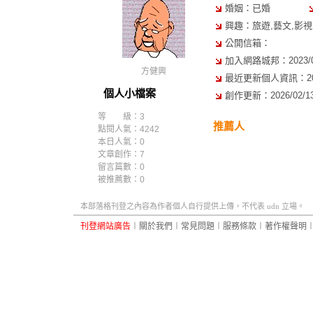
婚姻：已婚
興趣：旅遊,藝文,影視,
公開信箱：
加入網路城邦：2023/08/
方健興
最近更新個人資訊：2023/
個人小檔案
創作更新：2026/02/13 
等 級：3
推薦人
點閱人氣：4242
本日人氣：0
文章創作：7
留言篇數：0
被推薦數：
0
本部落格刊登之內容為作者個人自行提供上傳，不代表 udn 立場。
刊登網站廣告
︱
關於我們
︱
常見問題
︱
服務條款
︱
著作權聲明