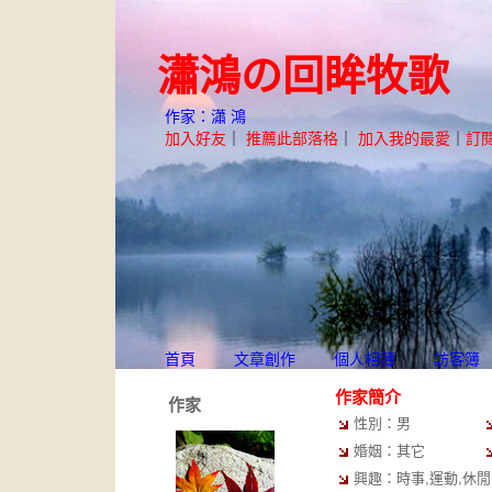
瀟鴻の回眸牧歌
作家：瀟 鴻
加入好友
｜
推薦此部落格
｜
加入我的最愛
｜
訂
首頁
文章創作
個人相簿
訪客簿
作家簡介
作家
性別：男
婚姻：其它
興趣：時事,運動,休閒,