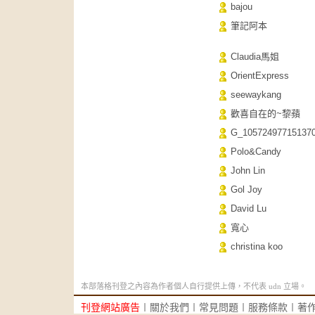
bajou
筆記阿本
Claudia馬姐
OrientExpress
seewaykang
歡喜自在的~黎蘋
G_10572497715137
Polo&Candy
John Lin
Gol Joy
David Lu
寬心
christina koo
本部落格刊登之內容為作者個人自行提供上傳，不代表 udn 立場。
刊登網站廣告
︱
關於我們
︱
常見問題
︱
服務條款
︱
著