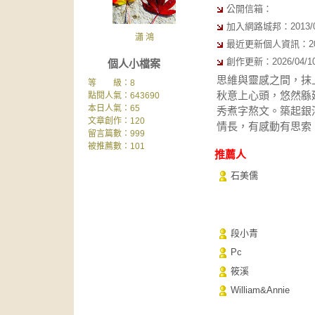
公開信箱：
加入網路城邦：2013/04/
瀟 鴻
最近更新個人資訊：2017/
創作更新：2026/04/10 
個人小檔案
思維與靈感之間，抹
等 級：8
秋意上心頭，悠然緜
點閱人氣：643690
本日人氣：65
秀煮字熬文。築起銀
文章創作：120
情長，有感動有思索
留言篇數：999
被推薦數：
101
推薦人
石美儒
段小青
Pc
筱溪
William&Annie