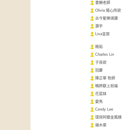
書姍老師
Olivia 隨心所欲
古今聖樂頌讚
灝宇
Lisa宜居
婉茹
Charles Lin
子良欲
冠慶
陳正華 牧師
曉婷獻上祝福
花鼠妹
愛馬
Cendy Lee
環保阿嬤金鳳姨
端木豪