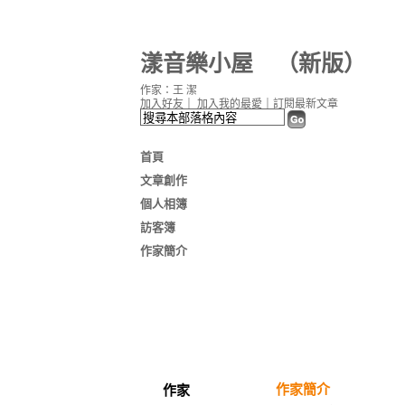
漾音樂小屋
（
新版
）
作家：王 潔
加入好友
｜
加入我的最愛
｜
訂閱最新文章
首頁
文章創作
個人相簿
訪客簿
作家簡介
作家簡介
作家