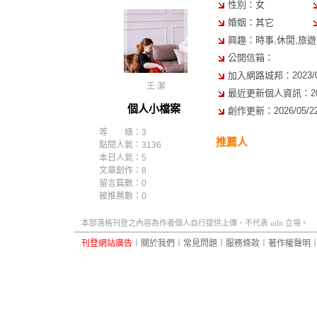
性別：女
婚姻：其它
興趣：時事,休閒,旅遊,
公開信箱：
加入網路城邦：2023/08/
王 潔
最近更新個人資訊：2026/
個人小檔案
創作更新：2026/05/22 
等 級：3
推薦人
點閱人氣：3136
本日人氣：5
文章創作：8
留言篇數：0
被推薦數：
0
本部落格刊登之內容為作者個人自行提供上傳，不代表 udn 立場。
刊登網站廣告
︱
關於我們
︱
常見問題
︱
服務條款
︱
著作權聲明