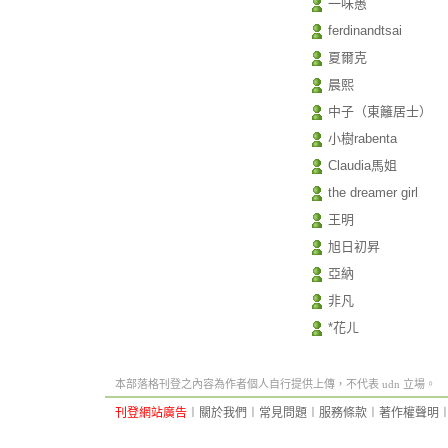
一味愚
ferdinandtsai
夏爾克
晨熙
中子（東籬居士）
小樹rabenta
Claudia馬姐
the dreamer girl
王明
旭日初昇
亞納
非凡
*花ㄦ
本部落格刊登之內容為作者個人自行提供上傳，不代表 udn 立場。
刊登網站廣告
︱
關於我們
︱
常見問題
︱
服務條款
︱
著作權聲明