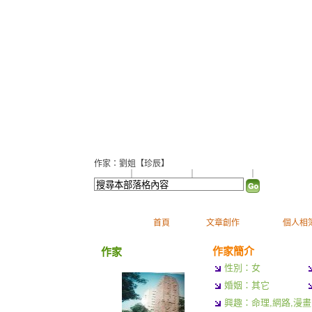
【姓名學】請來問我
（
新
作家：劉姐【珍辰】
加入好友
｜
推薦此部落格
｜
加入我的最愛
｜
訂閱最新文章
首頁
文章創作
個人相
作家簡介
作家
性別：女
婚姻：其它
興趣：命理,網路,漫畫