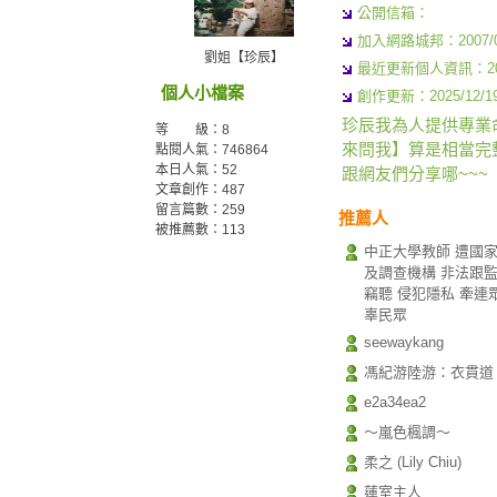
公開信箱：
加入網路城邦：2007/09/
劉姐【珍辰】
最近更新個人資訊：2023/
個人小檔案
創作更新：2025/12/19 
珍辰我為人提供專業
等 級：8
來問我】算是相當完
點閱人氣：746864
本日人氣：52
跟網友們分享哪~~~
文章創作：487
留言篇數：259
推薦人
被推薦數：
113
中正大學教師 遭國
及調查機構 非法跟
竊聽 侵犯隱私 牽連
辜民眾
seewaykang
馮紀游陸游：衣貫道
e2a34ea2
～嵐色楓調～
柔之 (Lily Chiu)
蓮室主人