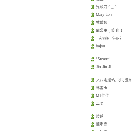
鬼頭刀 ^ _ ^
Mary Lon
林蓮娜
龍公主 ( 美 琪 )
~ Annie ~ʕ•ᴥ•ʔ
bajou
*Susan*
Jia Jia Jl
文武兩邊站, 可可疊
林書玉
MT佳佳
二陳
凌藍
陳重嘉