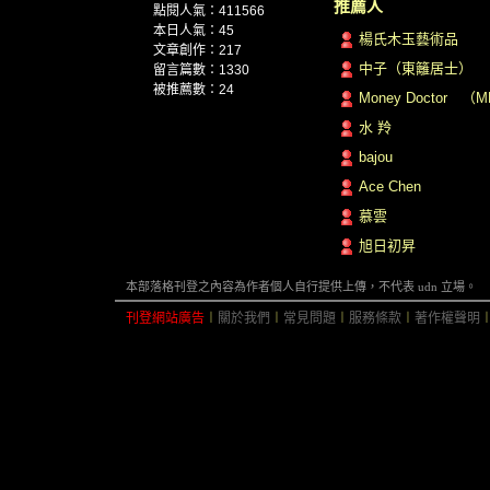
推薦人
點閱人氣：411566
本日人氣：45
楊氏木玉藝術品
文章創作：217
中子（東籬居士）
留言篇數：1330
被推薦數：
24
Money Doctor （
水 羚
bajou
Ace Chen
慕雲
旭日初昇
本部落格刊登之內容為作者個人自行提供上傳，不代表 udn 立場。
刊登網站廣告
︱
關於我們
︱
常見問題
︱
服務條款
︱
著作權聲明