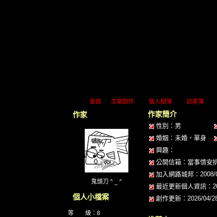
首頁
文章創作
個人相簿
訪客簿
作家簡介
作家
性別：男
婚姻：未婚，單身
興趣：
公開信箱：
當事情安排妥
加入網路城邦：2008/08/
鬼頭刀 ^ _ ^
最近更新個人資訊：2021/
個人小檔案
創作更新：2026/04/28 
等 級：8