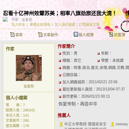
忍看十亿神州效颦苏美；相率八旗劲旅还我大清！
（
作家：金复新
加入好友
｜
推薦此部落格
｜
加入我的最愛
｜
訂閱最新文章
首頁
文章創作
個人相簿
訪客簿
作家簡介
作家
性別：男
年齡：
婚姻：其它
學歷：未就讀
興趣：時事,政治,藝文,命理,網路,宗教,
公開信箱：
加入網路城邦：2011/02/21 23:56
金复新
最近更新個人資訊：2013/12/04 07:37
創作更新：2026/01/23 00:11
個人小檔案
恢复帝制，再造中华
等 級：7
點閱人氣：286342
推薦人
本日人氣：141
文章創作：280
中正大學教師 遭國家安全
seeway
留言篇數：176