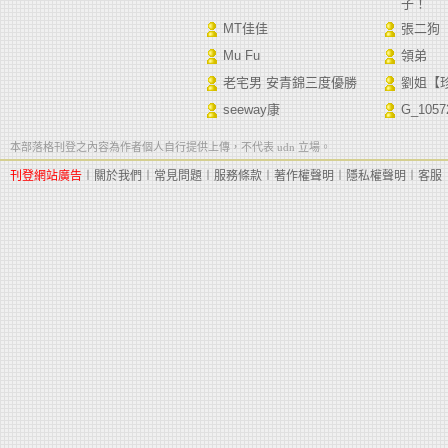
子！
MT佳佳
張二狗
Mu Fu
領弟
老宅男 安青錦三度優勝
劉姐【
seeway康
G_1057
本部落格刊登之內容為作者個人自行提供上傳，不代表 udn 立場。
刊登網站廣告
︱
關於我們
︱
常見問題
︱
服務條款
︱
著作權聲明
︱
隱私權聲明
︱
客服