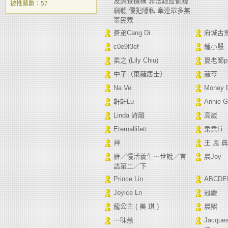
及調查機構 非法跟監偷窺
被推薦數：
57
竊聽 侵犯隱私 牽連眾多無
辜民眾
蒼弟Cang Di
府城古
c0e9f3ef
鍾小殷
柔之 (Lily Chiu)
夏老師pl
中子（東籬居士）
蕥芩
Na Ve
Money
軒軒Lu
Annie 
Linda 詩韻
高崴
Eternallifett
柔柔Li
艸
王 恩 典
雁／慢活養生～世說／言
晨Joy
語第二／下
Prince Lin
ABCDE
Joyice Ln
冠慶
龍公主 ( 美 琪 )
晨熙
一味愚
Jacq