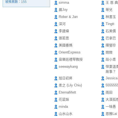
被推薦數：
155
simma
王 恩 典
晨Joy
蒂兒
Rober & Jan
林書玉
深河
Tingtt
李建緯
石美儒
張若思
巴拿巴
美國番媽
陳瑩珍
OrientExpress
媺媺
音樂巡禮琴教授
段小青
seewaykang
悍妻溫
故事？
旭日初昇
Jessica
柔之 (Lily Chiu)
555555
Eternallifett
雨田
花鼠妹
大漠孤
minda
一味愚
山水山水
恩雅Lai