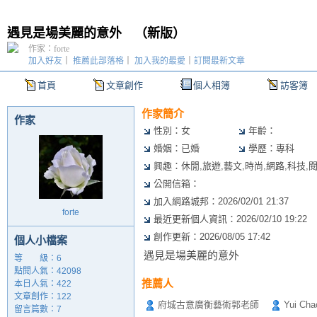
遇見是場美麗的意外
（
新版
）
作家：forte
加入好友
｜
推薦此部落格
｜
加入我的最愛
｜
訂閱最新文章
首頁
文章創作
個人相簿
訪客簿
作家簡介
作家
性別：女
年齡：
婚姻：已婚
學歷：專科
興趣：休閒,旅遊,藝文,時尚,網路,科技,閱
公開信箱：
加入網路城邦：2026/02/01 21:37
forte
最近更新個人資訊：2026/02/10 19:22
創作更新：2026/08/05 17:42
個人小檔案
遇見是場美麗的意外
等 級：6
點閱人氣：42098
推薦人
本日人氣：422
文章創作：122
府城古意廣衡藝術郭老師
Yui Cha
留言篇數：7