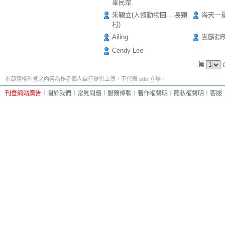
辜民眾
朱穎立(人類動物園....長頸
海天一
村)
Ailing
嵩麟淵
Cendy Lee
第
本部落格刊登之內容為作者個人自行提供上傳，不代表 udn 立場。
刊登網站廣告
︱
關於我們
︱
常見問題
︱
服務條款
︱
著作權聲明
︱
隱私權聲明
︱
客服