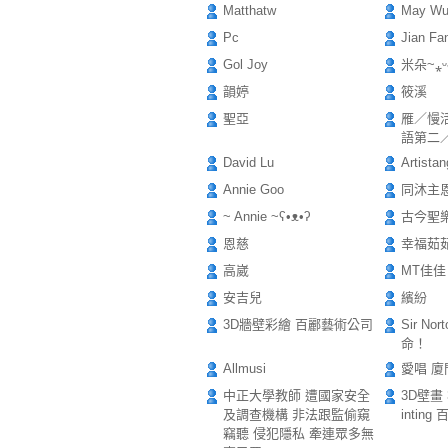
Matthatw
May W
Pc
Jian Fa
Gol Joy
米朵~⁎ᵕ
韻婷
筱溪
聖亞
雁／慢
語第二
David Lu
Artistan
Annie Goo
同沐主
~ Annie ~ʕ•ᴥ•ʔ
古今聖
恩慈
幸福茹
高崴
MT佳佳
安吉兒
繽紛
3D牆壁彩繪 百酈藝術公司
Sir N
命！
Allmusi
愛唱 廈
中正大學教師 遭國家安全
3D壁畫 
及調查機構 非法跟監偷窺
intin
竊聽 侵犯隱私 牽連眾多無