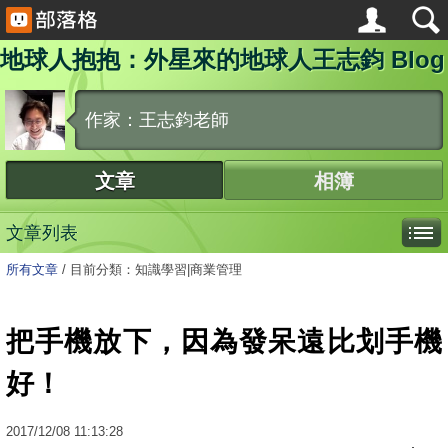
地球人抱抱：外星來的地球人王志鈞 Blog
作家：王志鈞老師
文章
相簿
文章列表
所有文章
/
目前分類：知識學習|商業管理
把手機放下，因為發呆遠比划手機
好！
2017
/
12
/
08
11:13:28