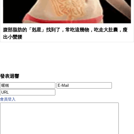
腹部脂肪的「剋星」找到了，常吃這幾物，吃走大肚囊，瘦
出小蠻腰
發表迴響
會員登入