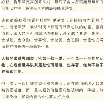
心智、哲學等更高演算法則，最終又會去探究無形無相而
只能以神性、靈性來形容的終極能量演算。
這種從眼睛看物質的肢體行動演算，到眼睛向內看的理
性、情感演算，最終到閉上眼睛而只靠心眼的心靈、靈魂
演算，讓人類不但稱霸地球物種，甚至成了會哭、會笑、
會感動、會哀慟、會喜悅、會慈愛、會悲憫、會靈性充滿
而眼神明亮的一種高等生命。
人類的眼睛與腦袋，恰如一顯一隱、一可見一不可見的活
物，在這個世界以其靈動性而活著、生存著、無時不刻不
在探索世界。
但可惜，一個叫智慧型手機的東西，正在悄悄破壞人類眼
睛的靈活度。而一旦人眼的偵搜靈巧性被制約、障礙，無
可避免地，腦袋的靈活性也將大打折扣。