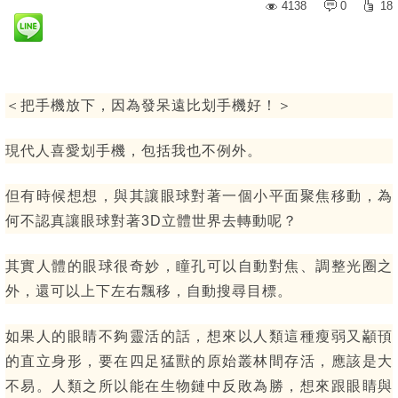
4138
0
18
＜把手機放下，因為發呆遠比划手機好！＞
現代人喜愛划手機，包括我也不例外。
但有時候想想，與其讓眼球對著一個小平面聚焦移動，為
何不認真讓眼球對著3D立體世界去轉動呢？
其實人體的眼球很奇妙，瞳孔可以自動對焦、調整光圈之
外，還可以上下左右飄移，自動搜尋目標。
如果人的眼睛不夠靈活的話，想來以人類這種瘦弱又顢頇
的直立身形，要在四足猛獸的原始叢林間存活，應該是大
不易。人類之所以能在生物鏈中反敗為勝，想來跟眼睛與