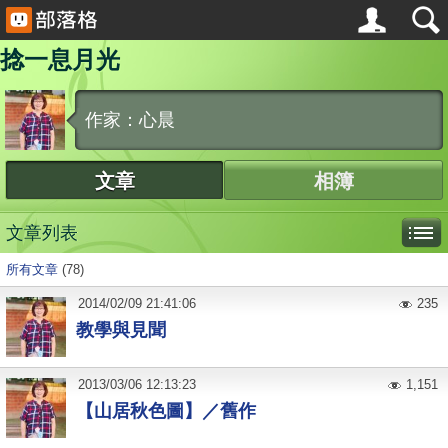
捻一息月光
作家：心晨
文章
相簿
文章列表
所有文章
(78)
2014
/
02
/
09
21:41:06
235
教學與見聞
2013
/
03
/
06
12:13:23
1,151
【山居秋色圖】／舊作